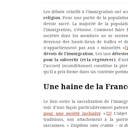
Les débats relatifs à l’immigration ont a
religion.
Pour une partie de la population
devoir sacré. La majorité de la populat
l’immigration, s’étonne. Comment faire 
sociétés dont les membres ne se sentent
devenus des hauts-lieux de trafics et 
n’appartiennent pas aux « minorités »
[
dévots de l’immigration
. Les uns
déteste
pour la subvertir (et la régénérer)
, d’au
l’accueil inconditionnel constitue la pi
qu’il a pris forme dans un contexte post
Une haine de la Franc
Le lien entre la sacralisation de l’immig
voir d’une façon particulièrement patente
pour une société inclusive
».
[2]
L’objet
traditions, son attachement à la patri
sarcasmes.
« Empilons sans crainte – ni du