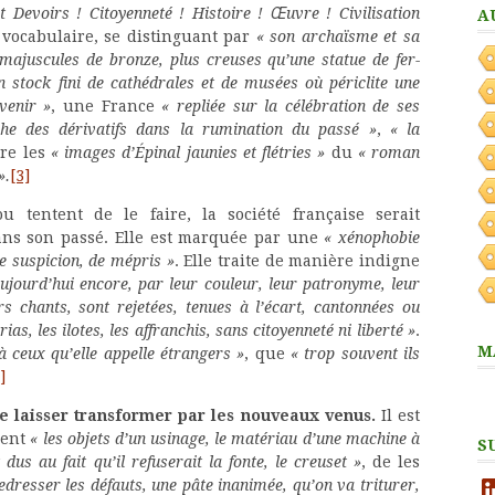
et Devoirs ! Citoyenneté ! Histoire ! Œuvre ! Civilisation
A
vocabulaire, se distinguant par
« son archaïsme et sa
 majuscules de bronze, plus creuses qu’une statue de fer-
n stock fini de cathédrales et de musées où périclite une
venir »
, une France
« repliée sur la célébration de ses
he des dérivatifs dans la rumination du passé »
,
« la
ore les
« images d’Épinal jaunies et flétries »
du
« roman
».
[3]
 tentent de le faire, la société française serait
ns son passé. Elle est marquée par une
« xénophobie
e suspicion, de mépris »
. Elle traite de manière indigne
ujourd’hui encore, par leur couleur, leur patronyme, leur
urs chants, sont rejetées, tenues à l’écart, cantonnées ou
rias, les ilotes, les affranchis, sans citoyenneté ni liberté »
.
M
à ceux qu’elle appelle étrangers »
, que
« trop souvent ils
]
se laisser transformer par les nouveaux venus.
Il est
nent
« les objets d’un usinage, le matériau d’une machine à
S
dus au fait qu’il refuserait la fonte, le creuset »
, de les
Li
dresser les défauts, une pâte inanimée, qu’on va triturer,