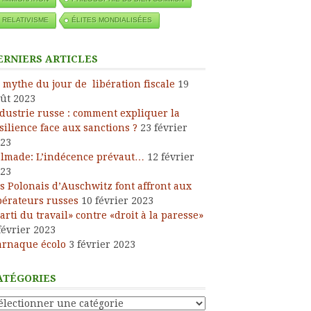
ress
RELATIVISME
ÉLITES MONDIALISÉES
ERNIERS ARTICLES
 mythe du jour de libération fiscale
19
ût 2023
dustrie russe : comment expliquer la
silience face aux sanctions ?
23 février
23
lmade: L’indécence prévaut…
12 février
23
s Polonais d’Auschwitz font affront aux
bérateurs russes
10 février 2023
arti du travail» contre «droit à la paresse»
février 2023
arnaque écolo
3 février 2023
ATÉGORIES
tégories