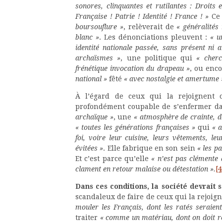
sonores, clinquantes et rutilantes : Droits 
Française ! Patrie ! Identité ! France ! »
Ce 
boursouflure »
, relèverait de
« généralités
blanc »
. Les dénonciations pleuvent :
« u
identité nationale passée, sans présent ni a
archaïsmes »
, une politique qui
« cherc
frénétique invocation du drapeau »
, ou enc
national »
fêté
« avec nostalgie et amertume 
À l’égard de ceux qui la rejoignent ou
profondément coupable de s’enfermer da
archaïque »
, une
« atmosphère de crainte, d
« toutes les générations françaises »
qui
« a
foi, voire leur cuisine, leurs vêtements, le
évitées »
. Elle fabrique en son sein
« les pa
Et c’est parce qu’elle
« n’est pas clémente 
clament en retour malaise ou détestation ».
[4
Dans ces conditions, la société devrait 
scandaleux de faire de ceux qui la rejoig
mouler les Français, dont les ratés seraient 
traiter
« comme un matériau, dont on doit re