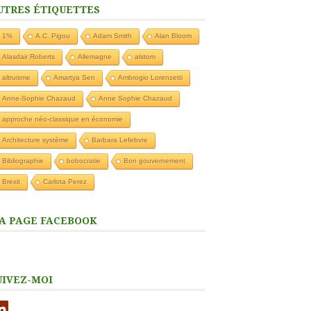
UTRES ÉTIQUETTES
1%
A.C. Pigou
Adam Smith
Alan Bloom
Alasdair Roberts
Allemagne
alstom
altruisme
Amartya Sen
Ambrogio Lorenzetti
Anne-Sophie Chazaud
Anne Sophie Chazaud
approche néo-classique en économie
Architecture système
Barbara Lefebvre
Bibliographie
bobocratie
Bon gouvernement
Brexit
Carlota Perez
A PAGE FACEBOOK
UIVEZ-MOI
nkedIn