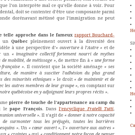
que l’on interprète mal ce qu’elle donne à voir. Pour
idental, doit se contenter d’être une composante parmi
 monde dorénavant métissé que l’immigration ne peut
He
e telle approche dans le fameux
rapport Bouchard-
ur un
Québec
pleinement ouvert à la diversité des
Si
 fidèle à une perspective d’
« ouverture à l’Autre »
et de
er un
« imaginaire collectif fortement nourri de mythes
s de mobilité, de métissage »
, de mettre fin à
« une forme
-française »
. Il convient que la société aménage
« ses
ulture, de manière à susciter l’adhésion du plus grand
 des minorités ethniques »
le droit
« de maintenir et de
avec les autres membres de leur groupe »
, en comptant sur
moire québécoise en y adjoignant leurs propres récits »
.
He
comme
pierre de touche de l’appartenance au camp du
z le
pape François
. Dans
l’encyclique
Fratelli Tutti
,
union universelle »
. Il s’agit de
« donner à notre capacité
 de surmonter tous les préjugés, toutes les barrières
Ca
mesquins »
. Un
« cœur ouvert »
, l’
« ouverture aux autres »
aux
« craintes »
qui
« conditionnent notre façon de penser