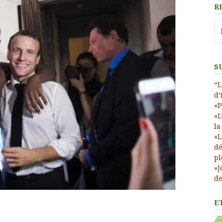
R
Re
S
“L
d’
«P
«L
la
«L
dé
pl
«J
de
E