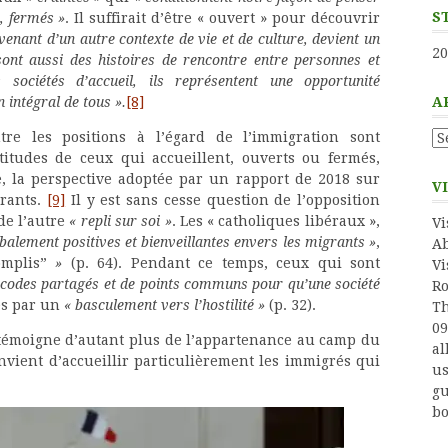
S
, fermés »
. Il suffirait d’être « ouvert » pour découvrir
venant d’un autre contexte de vie et de culture, devient un
20
sont aussi des histoires de rencontre entre personnes et
sociétés d’accueil, ils représentent une opportunité
A
intégral de tous ».
[8]
Ar
tre les positions à l’égard de l’immigration sont
titudes de ceux qui accueillent, ouverts ou fermés,
le, la perspective adoptée par un rapport de 2018 sur
V
grants.
[9]
Il y est sans cesse question de l’opposition
de l’autre
« repli sur soi »
. Les « catholiques libéraux »,
Vi
balement positives et bienveillantes envers les migrants »
,
Ab
omplis”
»
(p. 64). Pendant ce temps, ceux qui sont
Vi
e codes partagés et de points communs pour qu’une société
Ro
és par un
« basculement vers l’hostilité »
(p. 32).
Th
09
s témoigne d’autant plus de l’appartenance au camp du
al
nvient d’accueillir particulièrement les immigrés qui
us
gu
bo