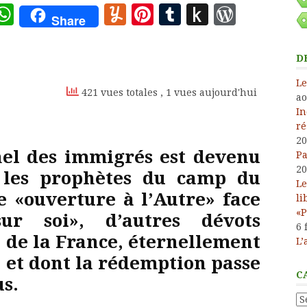
ote
deley
essage
WhatsApp
Yummly
Pinterest
Tumblr
Push
WordP
Share
to
Kindle
D
Le
421 vues totales
, 1 vues aujourd'hui
ao
In
ré
20
nel des immigrés est devenu
Pa
20
 les prophètes du camp du
Le
e «ouverture à l’Autre» face
li
«P
ur soi», d’autres dévots
6 
 de la France, éternellement
L’
, et dont la rédemption passe
C
s.
Ca