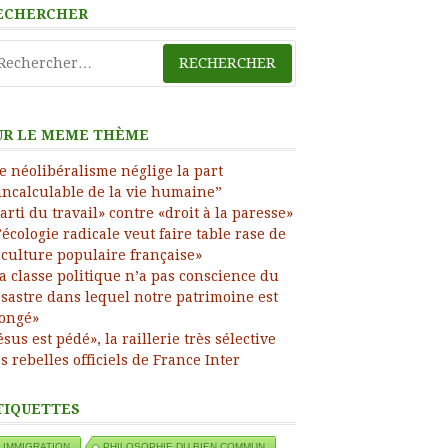
ECHERCHER
chercher :
UR LE MEME THÈME
e néolibéralisme néglige la part
incalculable de la vie humaine”
arti du travail» contre «droit à la paresse»
’écologie radicale veut faire table rase de
 culture populaire française»
a classe politique n’a pas conscience du
sastre dans lequel notre patrimoine est
ongé»
ésus est pédé», la raillerie très sélective
s rebelles officiels de France Inter
TIQUETTES
IMMIGRATION
PHILOSOPHIE DU BIEN COMMUN