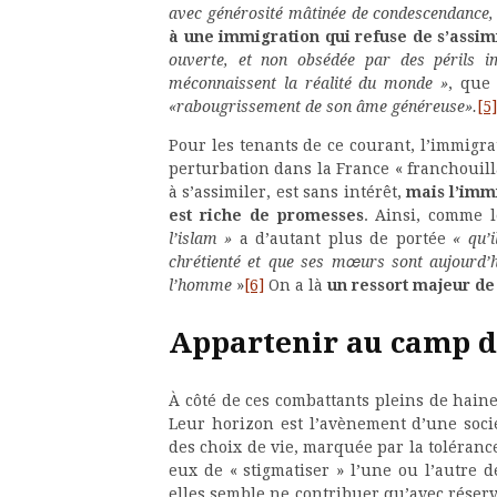
avec générosité mâtinée de condescendance,
à une immigration qui refuse de s’assimi
ouverte, et non obsédée par des périls im
méconnaissent la réalité du monde »
, que
«rabougrissement de son âme généreuse».
[5]
Pour les tenants de ce courant, l’immigra
perturbation dans la France « franchouill
à s’assimiler, est sans intérêt,
mais l’immi
est riche de promesses
. Ainsi, comme 
l’islam »
a d’autant plus de portée
« qu’
chrétienté et que ses mœurs sont aujourd’hu
l’homme
»
[6]
On a là
un ressort majeur de
Appartenir au camp d
À côté de ces combattants pleins de haine
Leur horizon est l’avènement d’une sociét
des choix de vie, marquée par la tolérance
eux de « stigmatiser » l’une ou l’autre de
elles semble ne contribuer qu’avec réserve