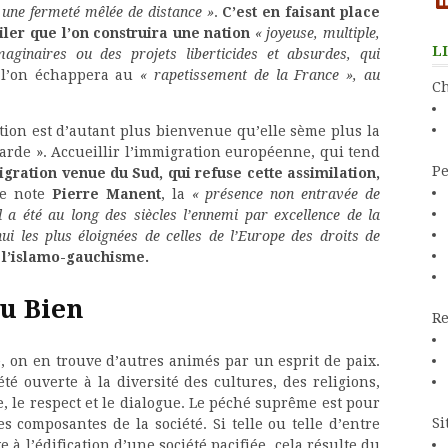
 une fermeté mêlée de distance »
.
C’est en faisant place
ler que l’on construira une nation
« joyeuse, multiple,
L
aginaires ou des projets liberticides et absurdes, qui
 l’on échappera au
« rapetissement de la France », au
Ch
tion est d’autant plus bienvenue qu’elle sème plus la
arde ». Accueillir l’immigration européenne, qui tend
Pe
gration venue du Sud, qui refuse cette assimilation,
le note
Pierre Manent
, la
« présence non entravée de
il a été au long des siècles l’ennemi par excellence de la
i les plus éloignées de celles de l’Europe des droits de
 l’islamo-gauchisme.
u Bien
Re
, on en trouve d’autres animés par un esprit de paix.
é ouverte à la diversité des cultures, des religions,
, le respect et le dialogue. Le péché suprême est pour
Si
s composantes de la société. Si telle ou telle d’entre
 à l’édification d’une société pacifiée, cela résulte du