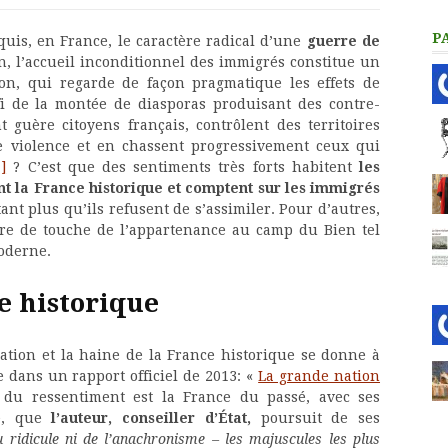
P
cquis, en France, le caractère radical d’une
guerre de
, l’accueil inconditionnel des immigrés constitue un
ion, qui regarde de façon pragmatique les effets de
fi de la montée de diasporas produisant des contre-
 guère citoyens français, contrôlent des territoires
de violence et en chassent progressivement ceux qui
1]
? C’est que des sentiments très forts habitent
les
nt la France historique et comptent sur les immigrés
tant plus qu’ils refusent de s’assimiler. Pour d’autres,
erre de touche de l’appartenance au camp du Bien tel
moderne.
e historique
ration et la haine de la France historique se donne à
 dans un rapport officiel de 2013: «
La grande nation
 du ressentiment est la France du passé, avec ses
e, que
l’auteur, conseiller d’État,
poursuit de ses
 ridicule ni de l’anachronisme – les majuscules les plus