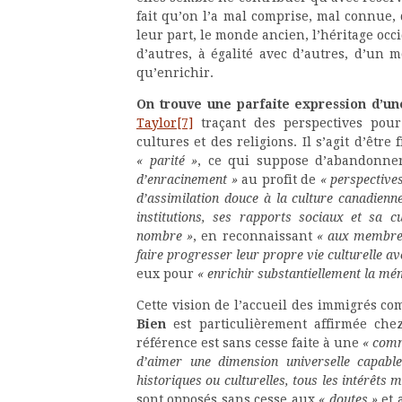
fait qu’on l’a mal comprise, mal connue, 
leur part, le monde ancien, l’héritage occ
d’autres, à égalité avec d’autres, d’un
qu’enrichir.
On trouve une parfaite expression d’un
Taylor
[7]
traçant des perspectives po
cultures et des religions. Il s’agit d’être
« parité »
, ce qui suppose d’abandonn
d’enracinement »
au profit de
« perspective
d’assimilation douce à la culture canadienne
institutions, ses rapports sociaux et sa c
nombre »
, en reconnaissant
« aux membres
faire progresser leur propre vie culturelle 
eux pour
« enrichir substantiellement la mé
Cette vision de l’accueil des immigrés 
Bien
est particulièrement affirmée che
référence est sans cesse faite à une
« comm
d’aimer une dimension universelle capable
historiques ou culturelles, tous les intérêts 
sont opposés sans cesse aux
« doutes »
et 