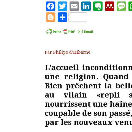
Facebook
Twitter
Email
LinkedIn
Evern
Men
M
Blogger
Partager
Par Philipe d’Iribarne
L’accueil incondition
une religion. Quand
Bien prêchent la bell
au vilain «repli s
nourrissent une haine
coupable de son passé
par les nouveaux venu