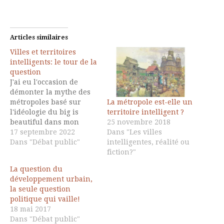
Articles similaires
Villes et territoires
intelligents: le tour de la
question
J'ai eu l'occasion de
démonter la mythe des
La métropole est-elle un
métropoles basé sur
territoire intelligent ?
l'idéologie du big is
25 novembre 2018
beautiful dans mon
Dans "Les villes
dernier opus qui
17 septembre 2022
intelligentes, réalité ou
soulignait le dynamisme
Dans "Débat public"
fiction?"
des villes moyennes qui
révélaient un
La question du
dynamisme d'innovation
développement urbain,
qu'on ne trouvait pas
la seule question
forcément dans les
politique qui vaille!
grandes villes. Ce blog
18 mai 2017
entretien réalisé par
Dans "Débat public"
Vincent Lapierre me