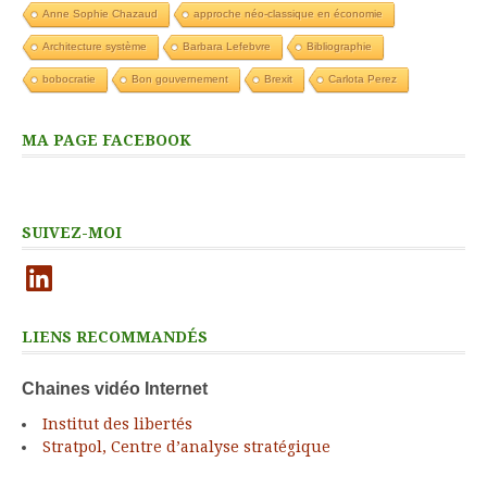
Anne Sophie Chazaud
approche néo-classique en économie
Architecture système
Barbara Lefebvre
Bibliographie
bobocratie
Bon gouvernement
Brexit
Carlota Perez
MA PAGE FACEBOOK
SUIVEZ-MOI
LinkedIn
LIENS RECOMMANDÉS
Chaines vidéo Internet
Institut des libertés
Stratpol, Centre d’analyse stratégique