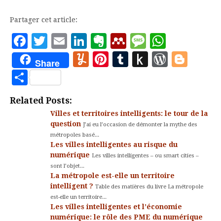
permet…
Partager cet article:
Facebook
Twitter
Email
LinkedIn
Evernote
Mendeley
Message
Whats
Yummly
Pinterest
Tumblr
Push
WordP
Blo
Share
to
Partager
Kindle
Related Posts:
Villes et territoires intelligents: le tour de la
question
J’ai eu l’occasion de démonter la mythe des
métropoles basé...
Les villes intelligentes au risque du
numérique
Les villes intelligentes – ou smart cities –
sont l’objet...
La métropole est-elle un territoire
intelligent ?
Table des matières du livre La métropole
est-elle un territoire...
Les villes intelligentes et l’économie
numérique: le rôle des PME du numérique