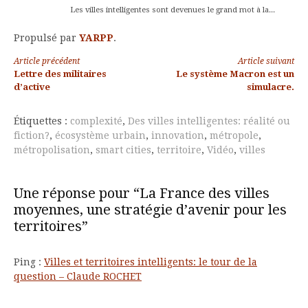
Les villes intelligentes sont devenues le grand mot à la...
Propulsé par
YARPP
.
Lire
Article précédent
Article suivant
Lettre des militaires
Le système Macron est un
la
d’active
simulacre.
suite
Étiquettes :
complexité
,
Des villes intelligentes: réalité ou
fiction?
,
écosystème urbain
,
innovation
,
métropole
,
métropolisation
,
smart cities
,
territoire
,
Vidéo
,
villes
Une réponse pour “La France des villes
moyennes, une stratégie d’avenir pour les
territoires”
Ping :
Villes et territoires intelligents: le tour de la
question – Claude ROCHET