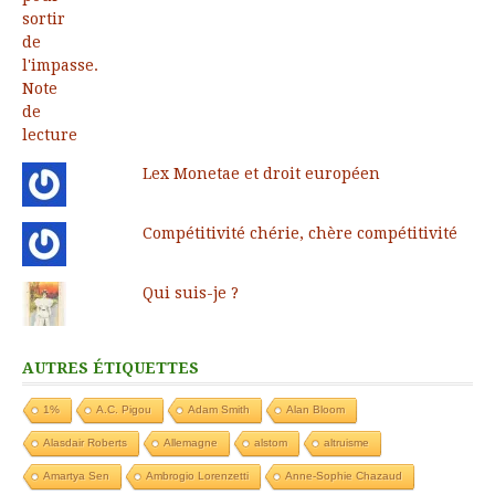
Lex Monetae et droit européen
Compétitivité chérie, chère compétitivité
Qui suis-je ?
AUTRES ÉTIQUETTES
1%
A.C. Pigou
Adam Smith
Alan Bloom
Alasdair Roberts
Allemagne
alstom
altruisme
Amartya Sen
Ambrogio Lorenzetti
Anne-Sophie Chazaud