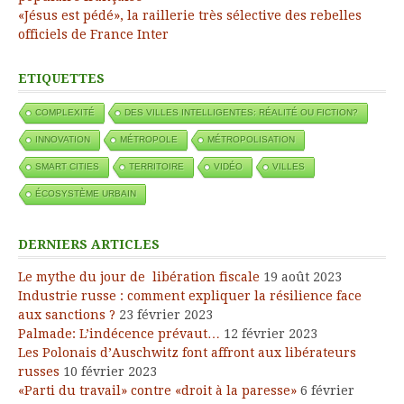
«Jésus est pédé», la raillerie très sélective des rebelles
officiels de France Inter
ETIQUETTES
COMPLEXITÉ
DES VILLES INTELLIGENTES: RÉALITÉ OU FICTION?
INNOVATION
MÉTROPOLE
MÉTROPOLISATION
SMART CITIES
TERRITOIRE
VIDÉO
VILLES
ÉCOSYSTÈME URBAIN
DERNIERS ARTICLES
Le mythe du jour de libération fiscale
19 août 2023
Industrie russe : comment expliquer la résilience face
aux sanctions ?
23 février 2023
Palmade: L’indécence prévaut…
12 février 2023
Les Polonais d’Auschwitz font affront aux libérateurs
russes
10 février 2023
«Parti du travail» contre «droit à la paresse»
6 février