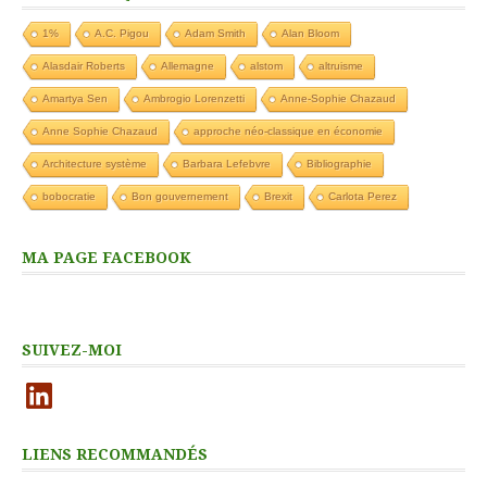
1%
A.C. Pigou
Adam Smith
Alan Bloom
Alasdair Roberts
Allemagne
alstom
altruisme
Amartya Sen
Ambrogio Lorenzetti
Anne-Sophie Chazaud
Anne Sophie Chazaud
approche néo-classique en économie
Architecture système
Barbara Lefebvre
Bibliographie
bobocratie
Bon gouvernement
Brexit
Carlota Perez
MA PAGE FACEBOOK
SUIVEZ-MOI
LinkedIn
LIENS RECOMMANDÉS