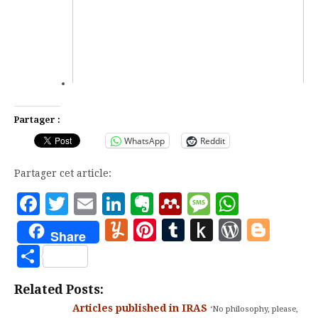
Partager :
WhatsApp
Reddit
Partager cet article:
Facebook
Twitter
Email
LinkedIn
Evernote
Mendeley
Message
Whats
Yummly
Pinterest
Tumblr
Push
WordP
Blo
Share
to
Partager
Kindle
Related Posts:
Articles published in IRAS
‘No philosophy, please,