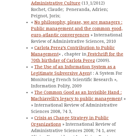
Administrative Culture
(13_1/2012)
Rochet, Claude; Peneranda, Adrien;
Peignot, Joris;
«
No philosophy, please, we are managers :
Public management and the common good,
euro-atlantic convergences
» International
Review of Administrative Sciences, 2010
«
Carlota Perez’s Contribution to Public
Management
« , chapter in
Festchrift for the
70th birthday of Carlota Perez
(2009).
«
The Use of an Information System as a
Legitimate Subversive Agen
t : A System For
Monitoring French Scientific Research »,
Information Polity, 2009
«
The Common Good as an Invisible Hand :
Machiavelli’s legacy to public managemen
t »
» International Review of Administrative
Sciences 2008, 74 3,
«
Crisis as Change Strategy in Public
Organizations
» International Review of
Administrative Sciences 2008; 74 1, avec