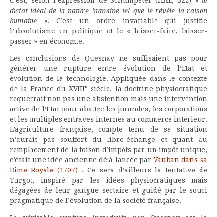
C’est, selon l’expression de Schumpeter (HAE, 322) «
le
dictat idéal de la nature humaine tel que le révèle la raison
humaine
». C’est un ordre invariable qui justifie
l’absolutisme en politique et le « laisser-faire, laisser-
passer » en économie.
Les conclusions de Quesnay ne suffisaient pas pour
générer une rupture entre évolution de l’Etat et
évolution de la technologie. Appliquée dans le contexte
de la France du XVIII° siècle, la doctrine physiocratique
requerrait non pas une abstention mais une intervention
active de l’Etat pour abattre les jurandes, les corporations
et les multiples entraves internes au commerce intérieur.
L’agriculture française, compte tenu de sa situation
n’aurait pas souffert du libre-échange et quant au
remplacement de la foison d’impôts par un impôt unique,
c’était une idée ancienne déjà lancée par
Vauban dans sa
Dîme Royale (1707)
. Ce sera d’ailleurs la tentative de
Turgot, inspiré par les idées physiocratiques mais
dégagées de leur gangue sectaire et guidé par le souci
pragmatique de l’évolution de la société française.