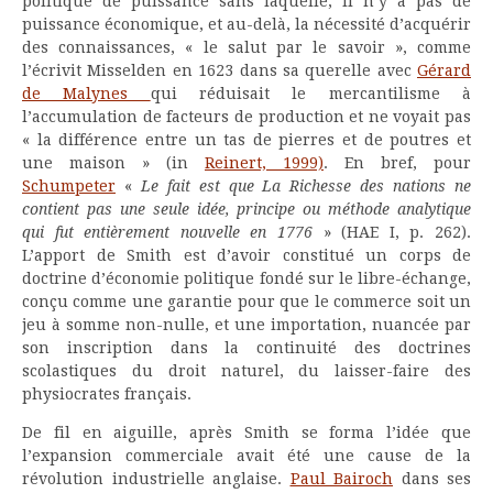
politique de puissance sans laquelle, il n’y a pas de
puissance économique, et au-delà, la nécessité d’acquérir
des connaissances, « le salut par le savoir », comme
l’écrivit Misselden en 1623 dans sa querelle avec
Gérard
de Malynes
qui réduisait le mercantilisme à
l’accumulation de facteurs de production et ne voyait pas
« la différence entre un tas de pierres et de poutres et
une maison » (in
Reinert, 1999)
. En bref, pour
Schumpeter
«
Le fait est que La Richesse des nations ne
contient pas une seule idée, principe ou méthode analytique
qui fut entièrement nouvelle en 1776
» (HAE I, p. 262).
L’apport de Smith est d’avoir constitué un corps de
doctrine d’économie politique fondé sur le libre-échange,
conçu comme une garantie pour que le commerce soit un
jeu à somme non-nulle, et une importation, nuancée par
son inscription dans la continuité des doctrines
scolastiques du droit naturel, du laisser-faire des
physiocrates français.
De fil en aiguille, après Smith se forma l’idée que
l’expansion commerciale avait été une cause de la
révolution industrielle anglaise.
Paul Bairoch
dans ses