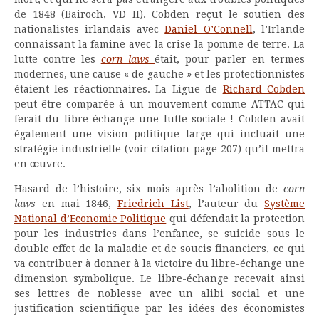
de 1848 (Bairoch, VD II). Cobden reçut le soutien des
nationalistes irlandais avec
Daniel O’Connell
, l’Irlande
connaissant la famine avec la crise la pomme de terre. La
lutte contre les
corn laws
était, pour parler en termes
modernes, une cause « de gauche » et les protectionnistes
étaient les réactionnaires. La Ligue de
Richard Cobden
peut être comparée à un mouvement comme ATTAC qui
ferait du libre-échange une lutte sociale ! Cobden avait
également une vision politique large qui incluait une
stratégie industrielle (voir citation page 207) qu’il mettra
en œuvre.
Hasard de l’histoire, six mois après l’abolition de
corn
laws
en mai 1846,
Friedrich List
, l’auteur du
Système
National d’Economie Politique
qui défendait la protection
pour les industries dans l’enfance, se suicide sous le
double effet de la maladie et de soucis financiers, ce qui
va contribuer à donner à la victoire du libre-échange une
dimension symbolique. Le libre-échange recevait ainsi
ses lettres de noblesse avec un alibi social et une
justification scientifique par les idées des économistes