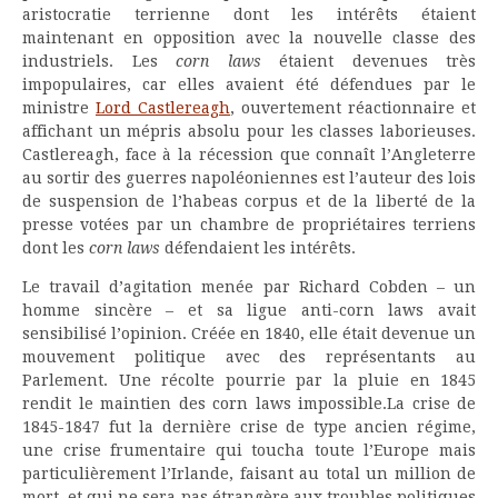
aristocratie terrienne dont les intérêts étaient
maintenant en opposition avec la nouvelle classe des
industriels. Les
corn laws
étaient devenues très
impopulaires, car elles avaient été défendues par le
ministre
Lord Castlereagh
, ouvertement réactionnaire et
affichant un mépris absolu pour les classes laborieuses.
Castlereagh, face à la récession que connaît l’Angleterre
au sortir des guerres napoléoniennes est l’auteur des lois
de suspension de l’habeas corpus et de la liberté de la
presse votées par un chambre de propriétaires terriens
dont les
corn laws
défendaient les intérêts.
Le travail d’agitation menée par Richard Cobden – un
homme sincère – et sa ligue anti-corn laws avait
sensibilisé l’opinion. Créée en 1840, elle était devenue un
mouvement politique avec des représentants au
Parlement. Une récolte pourrie par la pluie en 1845
rendit le maintien des corn laws impossible.La crise de
1845-1847 fut la dernière crise de type ancien régime,
une crise frumentaire qui toucha toute l’Europe mais
particulièrement l’Irlande, faisant au total un million de
mort, et qui ne sera pas étrangère aux troubles politiques