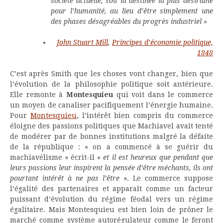
société actuelle, soit la destinée la plus désirable
pour l’humanité, au lieu d’être simplement une
des phases désagréables du progrès industriel »
John Stuart Mill
,
Principes d’économie politique,
1848
C’est après Smith que les choses vont changer, bien que
l’évolution de la philosophie politique soit antérieure.
Elle remonte à
Montesquieu
qui voit dans le commerce
un moyen de canaliser pacifiquement l’énergie humaine.
Pour
Montesquieu
, l’intérêt bien compris du commerce
éloigne des passions politiques que Machiavel avait tenté
de modérer par de bonnes institutions malgré la défaite
de la république : « on a commencé à se guérir du
machiavélisme » écrit-il «
et il est heureux que pendant que
leurs passions leur inspirent la pensée d’être méchants, ils ont
pourtant intérêt à ne pas l’être
». Le commerce suppose
l’égalité des partenaires et apparaît comme un facteur
puissant d’évolution du régime féodal vers un régime
égalitaire. Mais Montesquieu est bien loin de prôner le
marché comme système autorégulateur comme le feront