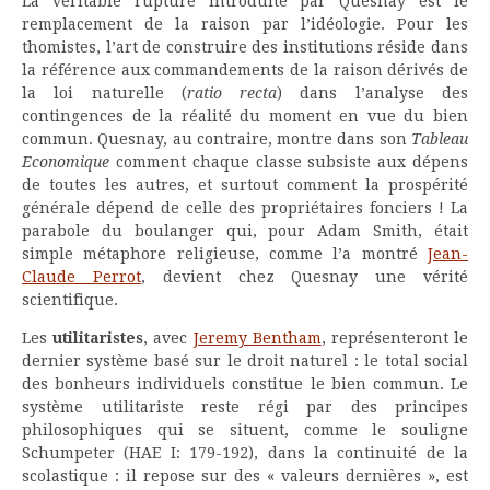
La véritable rupture introduite par Quesnay est le
remplacement de la raison par l’idéologie. Pour les
thomistes, l’art de construire des institutions réside dans
la référence aux commandements de la raison dérivés de
la loi naturelle (
ratio recta
) dans l’analyse des
contingences de la réalité du moment en vue du bien
commun. Quesnay, au contraire, montre dans son
Tableau
Economique
comment chaque classe subsiste aux dépens
de toutes les autres, et surtout comment la prospérité
générale dépend de celle des propriétaires fonciers ! La
parabole du boulanger qui, pour Adam Smith, était
simple métaphore religieuse, comme l’a montré
Jean-
Claude Perrot
, devient chez Quesnay une vérité
scientifique.
Les
utilitaristes
, avec
Jeremy Bentham
, représenteront le
dernier système basé sur le droit naturel : le total social
des bonheurs individuels constitue le bien commun. Le
système utilitariste reste régi par des principes
philosophiques qui se situent, comme le souligne
Schumpeter (HAE I: 179-192), dans la continuité de la
scolastique : il repose sur des « valeurs dernières », est