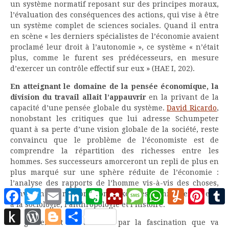
un système normatif reposant sur des principes moraux,
l’évaluation des conséquences des actions, qui vise à être
un système complet de sciences sociales. Quand il entra
en scène « les derniers spécialistes de l’économie avaient
proclamé leur droit à l’autonomie », ce système « n’était
plus, comme le furent ses prédécesseurs, en mesure
d’exercer un contrôle effectif sur eux » (HAE I, 202).
En atteignant le domaine de la pensée économique, la
division du travail allait l’appauvrir
en la privant de la
capacité d’une pensée globale du système.
David Ricardo
,
nonobstant les critiques que lui adresse Schumpeter
quant à sa perte d’une vision globale de la société, reste
convaincu que le problème de l’économiste est de
comprendre la répartition des richesses entre les
hommes. Ses successeurs amorceront un repli de plus en
plus marqué sur une sphère réduite de l’économie :
l’analyse des rapports de l’homme vis-à-vis des choses,
Facebook
Twitter
Email
LinkedIn
Evernote
Mendeley
Message
WhatsApp
Yummly
Pinter
renvoyant les rapports complexes des hommes entre eux
à la sociologie, l’anthropologie et l’histoire.
Push
WordPress
Blogger
Partager
to
Ce glissement est accéléré par la fascination que va