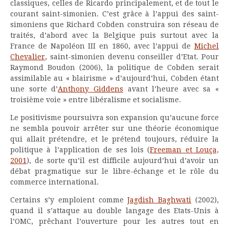
classiques, celles de Ricardo principalement, et de tout le
courant saint-simonien. C’est grâce à l’appui des saint-
simoniens que Richard Cobden construira son réseau de
traités, d’abord avec la Belgique puis surtout avec la
France de Napoléon III en 1860, avec l’appui de
Michel
Chevalier
, saint-simonien devenu conseiller d’Etat. Pour
Raymond Boudon (2006), la politique de Cobden serait
assimilable au « blairisme » d’aujourd’hui, Cobden étant
une sorte d’
Anthony Giddens
avant l’heure avec sa «
troisième voie » entre libéralisme et socialisme.
Le positivisme poursuivra son expansion qu’aucune force
ne sembla pouvoir arrêter sur une théorie économique
qui allait prétendre, et le prétend toujours, réduire la
politique à l’application de ses lois (
Freeman et Louça,
2001
), de sorte qu’il est difficile aujourd’hui d’avoir un
débat pragmatique sur le libre-échange et le rôle du
commerce international.
Certains s’y emploient comme
Jagdish Baghwati
(2002),
quand il s’attaque au double langage des Etats-Unis à
l’OMC, prêchant l’ouverture pour les autres tout en