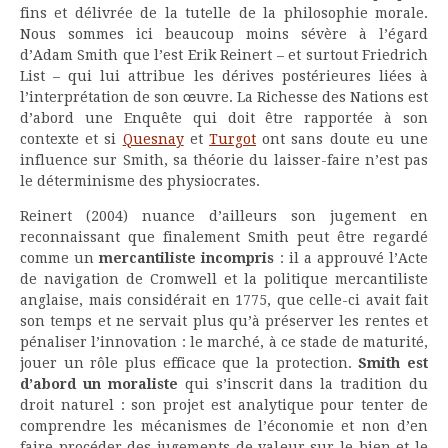
fins et délivrée de la tutelle de la philosophie morale.
Nous sommes ici beaucoup moins sévère à l’égard
d’Adam Smith que l’est Erik Reinert – et surtout Friedrich
List – qui lui attribue les dérives postérieures liées à
l’interprétation de son œuvre. La Richesse des Nations est
d’abord une Enquête qui doit être rapportée à son
contexte et si
Quesnay
et
Turgot
ont sans doute eu une
influence sur Smith, sa théorie du laisser-faire n’est pas
le déterminisme des physiocrates.
Reinert (2004) nuance d’ailleurs son jugement en
reconnaissant que finalement Smith peut être regardé
comme un
mercantiliste incompris
: il a approuvé l’Acte
de navigation de Cromwell et la politique mercantiliste
anglaise, mais considérait en 1775, que celle-ci avait fait
son temps et ne servait plus qu’à préserver les rentes et
pénaliser l’innovation : le marché, à ce stade de maturité,
jouer un rôle plus efficace que la protection.
Smith est
d’abord un moraliste
qui s’inscrit dans la tradition du
droit naturel : son projet est analytique pour tenter de
comprendre les mécanismes de l’économie et non d’en
faire procéder des jugements de valeur sur le bien et le