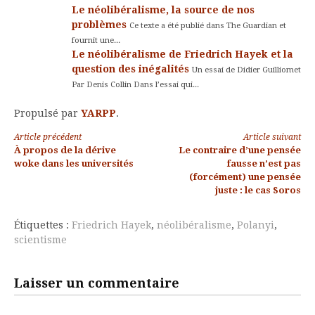
Le néolibéralisme, la source de nos
problèmes
Ce texte a été publié dans The Guardian et
fournit une...
Le néolibéralisme de Friedrich Hayek et la
question des inégalités
Un essai de Didier Guilliomet
Par Denis Collin Dans l’essai qui...
Propulsé par
YARPP
.
Lire
Article précédent
Article suivant
À propos de la dérive
Le contraire d’une pensée
la
woke dans les universités
fausse n’est pas
(forcément) une pensée
suite
juste : le cas Soros
Étiquettes :
Friedrich Hayek
,
néolibéralisme
,
Polanyi
,
scientisme
Laisser un commentaire