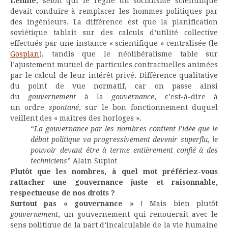
Lénine
, selon qui le règne du socialisme scientifique
devait conduire à remplacer les hommes politiques par
des ingénieurs. La différence est que la planification
soviétique tablait sur des calculs d’utilité collective
effectués par une instance « scientifique » centralisée (le
Gosplan
), tandis que le néolibéralisme table sur
l’ajustement mutuel de particules contractuelles animées
par le calcul de leur intérêt privé. Différence qualitative
du point de vue normatif, car on passe ainsi
du
gouvernement
à la
gouvernance
, c’est-à-dire à
un ordre
spontané
, sur le bon fonctionnement duquel
veillent des « maîtres des horloges ».
“
La gouvernance par les nombres contient l’idée que le
débat politique va progressivement devenir superflu, le
pouvoir devant être à terme entièrement confié à des
techniciens
” Alain Supiot
Plutôt que les nombres, à quel mot préfériez-vous
rattacher une gouvernance juste et raisonnable,
respectueuse de nos droits ?
Surtout pas « gouvernance »
! Mais bien plutôt
gouvernement
, un gouvernement qui renouerait avec le
sens politique de la part d’incalculable de la vie humaine