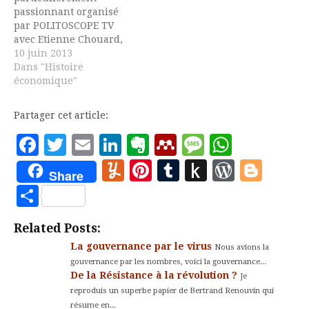
passionnant organisé
par POLITOSCOPE TV
avec Etienne Chouard,
que l'on ne présente
10 juin 2013
plus, Bernard Friot, que
Dans "Histoire
je ne connaissais pas,
économique"
professeur émérite
d'économie et grand
Partager cet article:
spécialiste de la
question du travail et
Facebook
Twitter
Email
LinkedIn
Evernote
Mendeley
Message
Whats
du salariat, et toujours
Yummly
Pinterest
Tumblr
Push
WordP
Blo
membre du PCF. Je vous
Share
laisse découvrir et
to
Partager
commenter! I°…
Kindle
Related Posts:
La gouvernance par le virus
Nous avions la
gouvernance par les nombres, voici la gouvernance...
De la Résistance à la révolution ?
Je
reproduis un superbe papier de Bertrand Renouvin qui
résume en...