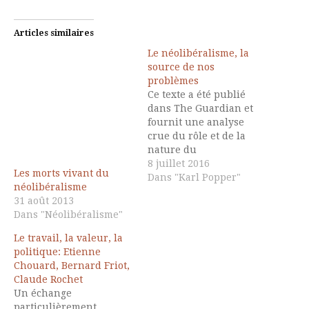
Articles similaires
Le néolibéralisme, la
source de nos
problèmes
Ce texte a été publié
dans The Guardian et
fournit une analyse
crue du rôle et de la
nature du
néolibéralisme. Doctrine
8 juillet 2016
Les morts vivant du
fondée en 1938 au
Dans "Karl Popper"
néolibéralisme
colloque
31 août 2013
Walter Lippmann à
Dans "Néolibéralisme"
Paris pour rénover la
pensée libérale, dont le
Le travail, la valeur, la
récit a été fait par
politique: Etienne
François Denord, il
Chouard, Bernard Friot,
entendait, pour certains
Claude Rochet
participants, remédier
Un échange
à…
particulièrement