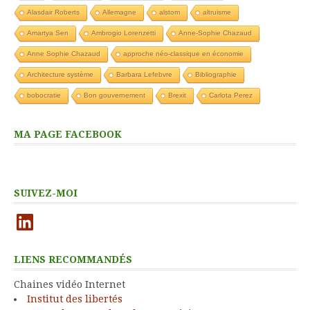
Alasdair Roberts
Allemagne
alstom
altruisme
Amartya Sen
Ambrogio Lorenzetti
Anne-Sophie Chazaud
Anne Sophie Chazaud
approche néo-classique en économie
Architecture système
Barbara Lefebvre
Bibliographie
bobocratie
Bon gouvernement
Brexit
Carlota Perez
MA PAGE FACEBOOK
SUIVEZ-MOI
LinkedIn
LIENS RECOMMANDÉS
Chaines vidéo Internet
Institut des libertés