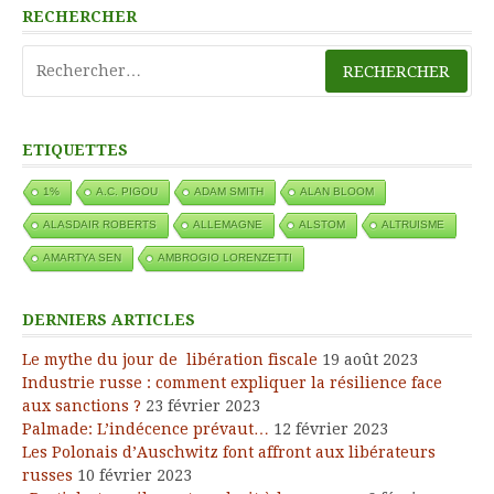
RECHERCHER
Rechercher :
ETIQUETTES
1%
A.C. PIGOU
ADAM SMITH
ALAN BLOOM
ALASDAIR ROBERTS
ALLEMAGNE
ALSTOM
ALTRUISME
AMARTYA SEN
AMBROGIO LORENZETTI
DERNIERS ARTICLES
Le mythe du jour de libération fiscale
19 août 2023
Industrie russe : comment expliquer la résilience face
aux sanctions ?
23 février 2023
Palmade: L’indécence prévaut…
12 février 2023
Les Polonais d’Auschwitz font affront aux libérateurs
russes
10 février 2023