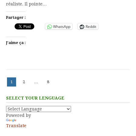
réaliste. Il pointe…
Partager :
WhatsApp
Reddit
J’aime ça :
Pagination
Page
Page
Page
1
2
…
8
des
publications
SELECT YOUR LENGUAGE
Powered by
Translate