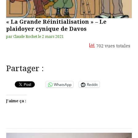
« La Grande Réinitialisation » – Le
plaidoyer cynique de Davos
par
Claude Rochet
le
2 mars 2021
702 vues totales
Partager :
WhatsApp
Reddit
J’aime ça :