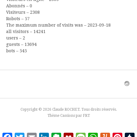
Abonnés – 0
Visiteurs – 2308
Robots – 57
The maximum number of visits was – 2023-09-18
all visitors – 14241
users – 2
guests – 13694
bots – 545
Copyright © 2026 Claude ROCHET. Tous droits réservés.
Thème Cassions par
FRT
Facebook
Twitter
Email
LinkedIn
Evernote
Mendeley
Message
WhatsApp
Yummly
Pinter