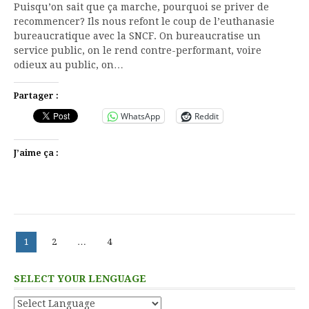
Puisqu’on sait que ça marche, pourquoi se priver de
recommencer? Ils nous refont le coup de l’euthanasie
bureaucratique avec la SNCF. On bureaucratise un
service public, on le rend contre-performant, voire
odieux au public, on…
Partager :
WhatsApp
Reddit
J’aime ça :
Pagination
Page
Page
Page
1
2
…
4
des
publications
SELECT YOUR LENGUAGE