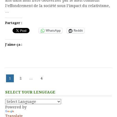
ans dans mon livre Gouverner par le Bien commun
l’effondrement de la société sous l’impact du relativisme,
…
Partager :
WhatsApp
Reddit
J’aime ça :
Pagination
Page
Page
Page
1
2
…
4
des
publications
SELECT YOUR LENGUAGE
Powered by
Translate