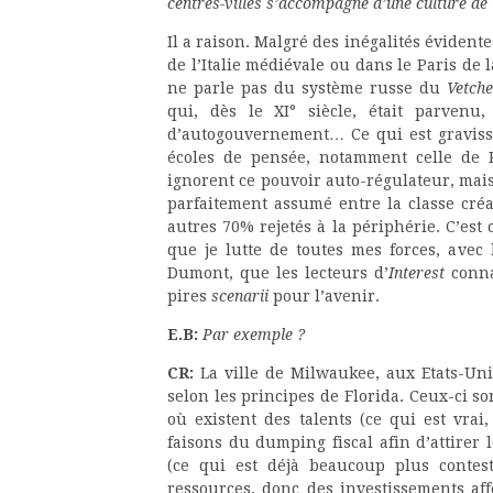
centres-villes s’accompagne d’une culture de «
Il a raison. Malgré des inégalités évidente
de l’Italie médiévale ou dans le Paris de 
ne parle pas du système russe du
Vetche
qui, dès le XI° siècle, était parvenu
d’autogouvernement… Ce qui est gravissim
écoles de pensée, notamment celle de R
ignorent ce pouvoir auto-régulateur, mai
parfaitement assumé entre la classe créa
autres 70% rejetés à la périphérie. C’est 
que je lutte de toutes mes forces, ave
Dumont, que les lecteurs d’
Interest
conna
pires
scenarii
pour l’avenir.
E.B:
Par exemple ?
CR:
La ville de Milwaukee, aux Etats-Uni
selon les principes de Florida. Ceux-ci so
où existent des talents (ce qui est vrai
faisons du dumping fiscal afin d’attirer l
(ce qui est déjà beaucoup plus contest
ressources, donc des investissements aff