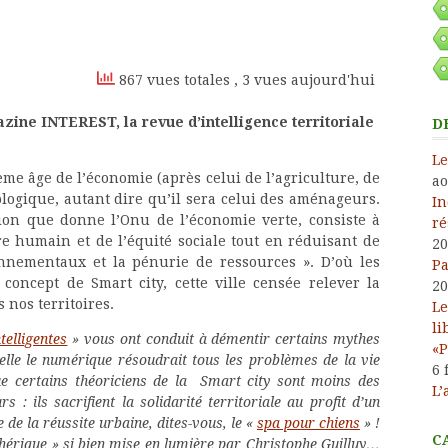
Kindle
867 vues totales
, 3 vues aujourd'hui
zine INTEREST, la revue d’intelligence territoriale
D
Le
me âge de l’économie (après celui de l’agriculture, de
ao
ologique, autant dire qu’il sera celui des aménageurs.
In
tion que donne l’Onu de l’économie verte, consiste à
ré
e humain et de l’équité sociale tout en réduisant de
20
onnementaux et la pénurie de ressources ». D’où les
Pa
concept de Smart city, cette ville censée relever la
20
 nos territoires.
Le
li
ntelligentes
» vous ont conduit à démentir certains mythes
«P
lle le numérique résoudrait tous les problèmes de la vie
6 
e certains théoriciens de la Smart city sont moins des
L’
 ils sacrifient la solidarité territoriale au profit d’un
de la réussite urbaine, dites-vous, le «
spa pour chiens
» !
C
hérique » si bien mise en lumière par Christophe Guilluy…