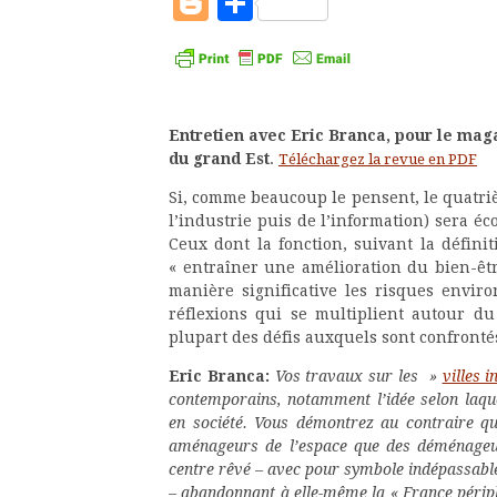
Blogger
Partager
Entretien avec Eric Branca, pour le maga
du grand Est
.
Téléchargez la revue en PDF
Si, comme beaucoup le pensent, le quatriè
l’industrie puis de l’information) sera éc
Ceux dont la fonction, suivant la défini
« entraîner une amélioration du bien-êtr
manière significative les risques envir
réflexions qui se multiplient autour du 
plupart des défis auxquels sont confrontés
Eric Branca:
Vos travaux sur les »
villes i
contemporains, notamment l’idée selon laque
en société. Vous démontrez au contraire qu
aménageurs de l’espace que des déménageurs :
centre rêvé – avec pour symbole indépassable 
– abandonnant à elle-même la « France périp