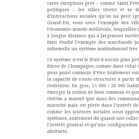
rares exceptions près – comme Saint Pete
politiques – les villes vivent et se 
d’interactions sociales qu’on ne peut i
Grand-Est, vous avez l’exemple des vil
l’économie-monde médiévale, lesquelles 
à longue distance qui a largement survécu
bien étudié l’exemple des marchands ju
informelle un système institutionnel très 
Ce système n’est le fruit d’aucun plan pré
foires de Champagne, comme dans celui d
pour point commun d’être totalement ouv
la capacité de s’auto-structurer à partir
restreinte. En gros, 15 000 / 20 000 habi
émerger la notion de bien commun et que
Oström a montré que dans des communauté
minorité mais est gérée dans l’intérêt de 
comme les sciences sociales nous appren
systèmes, autrement dit quand une collect
l’intérêt général et qu’une configuration
abstracto.