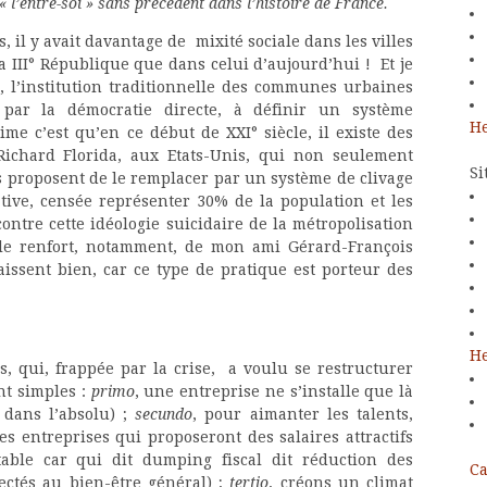
 l’entre-soi » sans précédent dans l’histoire de France.
s, il y avait davantage de mixité sociale dans les villes
la III° République que dans celui d’aujourd’hui ! Et je
, l’institution traditionnelle des communes urbaines
, par la démocratie directe, à définir un système
He
e c’est qu’en ce début de XXI° siècle, il existe des
ichard Florida, aux Etats-Unis, qui non seulement
Si
s proposent de le remplacer par un système de clivage
tive, censée représenter 30% de la population et les
contre cette idéologie suicidaire de la métropolisation
c le renfort, notamment, de mon ami Gérard-François
issent bien, car ce type de pratique est porteur des
He
s, qui, frappée par la crise, a voulu se restructurer
nt simples :
primo
, une entreprise ne s’installe que là
, dans l’absolu) ;
secundo
, pour aimanter les talents,
es entreprises qui proposeront des salaires attractifs
able car qui dit dumping fiscal dit réduction des
Ca
ectés au bien-être général) ;
tertio
, créons un climat