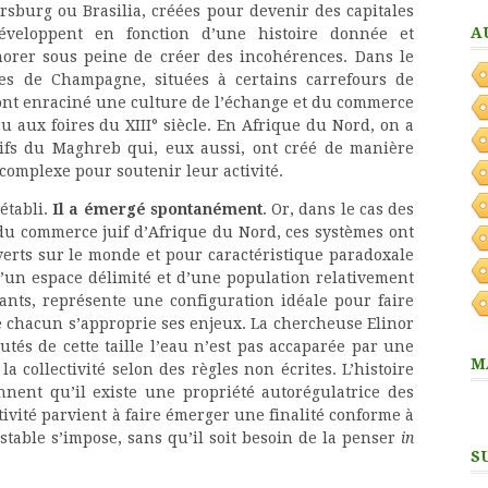
rsburg ou Brasilia, créées pour devenir des capitales
A
développent en fonction d’une histoire donnée et
gnorer sous peine de créer des incohérences. Dans le
les de Champagne, situées à certains carrefours de
ont enraciné une culture de l’échange et du commerce
 aux foires du XIII° siècle. En Afrique du Nord, on a
ifs du Maghreb qui, eux aussi, ont créé de manière
complexe pour soutenir leur activité.
établi.
Il a émergé spontanément
. Or, dans le cas des
u commerce juif d’Afrique du Nord, ces systèmes ont
erts sur le monde et pour caractéristique paradoxale
 d’un espace délimité et d’une population relativement
tants, représente une configuration idéale pour faire
 chacun s’approprie ses enjeux. La chercheuse Elinor
s de cette taille l’eau n’est pas accaparée par une
M
la collectivité selon des règles non écrites. L’histoire
nent qu’il existe une propriété autorégulatrice des
ivité parvient à faire émerger une finalité conforme à
 stable s’impose, sans qu’il soit besoin de la penser
in
S