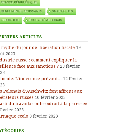
FRANCE PÉRIPHÉRIQUE
RENDEMENTS CROISSANTS
SMART CITIES
TERRITOIRE
ÉCOSYSTÈME URBAIN
ERNIERS ARTICLES
 mythe du jour de libération fiscale
19
ût 2023
dustrie russe : comment expliquer la
silience face aux sanctions ?
23 février
23
lmade: L’indécence prévaut…
12 février
23
s Polonais d’Auschwitz font affront aux
bérateurs russes
10 février 2023
arti du travail» contre «droit à la paresse»
février 2023
arnaque écolo
3 février 2023
ATÉGORIES