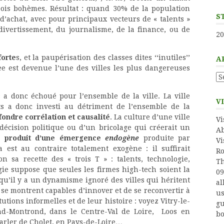
eois bohèmes. Résultat : quand 30% de la population
S
d’achat, avec pour principaux vecteurs de « talents »
divertissement, du journalisme, de la finance, ou de
20
forte
s, et la paupérisation des classes dites ‘‘inutiles’’
A
e est devenue l’une des villes les plus dangereuses
Ar
 a donc échoué pour l’ensemble de la ville. La ville
V
ents a donc investi au détriment de l’ensemble de la
fondre corrélation et causalité
. La culture d’une ville
Vi
 décision politique ou d’un bricolage qui créerait un
Ab
le produit d’une émergence
endogène
produite par
Vi
a est au contraire totalement exogène : il suffirait
Ro
on sa recette des « trois T » : talents, technologie,
Th
ogie suppose que seules les firmes high-tech soient la
09
qu’il y a un dynamisme ignoré des villes qui héritent
al
se montrent capables d’innover et de se reconvertir à
us
itutions informelles et de leur histoire : voyez Vitry-le-
gu
nd-Montrond, dans le Centre-Val de Loire, Loos en
bo
arler de Cholet, en Pays-de-Loire…