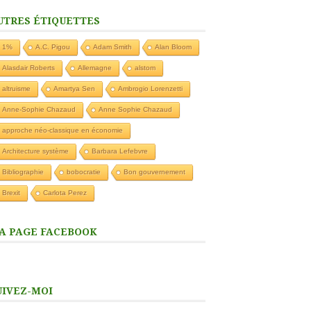
UTRES ÉTIQUETTES
1%
A.C. Pigou
Adam Smith
Alan Bloom
Alasdair Roberts
Allemagne
alstom
altruisme
Amartya Sen
Ambrogio Lorenzetti
Anne-Sophie Chazaud
Anne Sophie Chazaud
approche néo-classique en économie
Architecture système
Barbara Lefebvre
Bibliographie
bobocratie
Bon gouvernement
Brexit
Carlota Perez
A PAGE FACEBOOK
UIVEZ-MOI