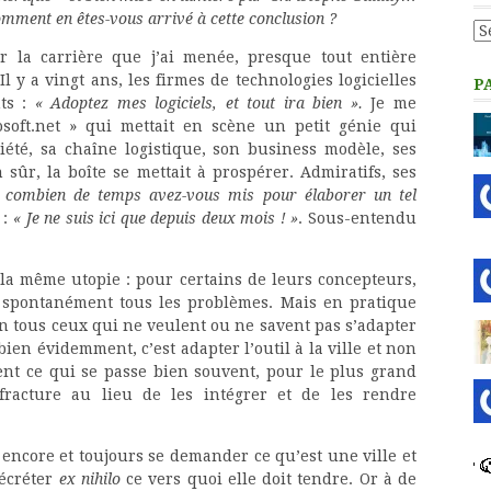
omment en êtes-vous arrivé à cette conclusion ?
Ca
 la carrière que j’ai menée, presque tout entière
 y a vingt ans, les firmes de technologies logicielles
P
nts :
« Adoptez mes logiciels, et tout ira bien ».
Je me
osoft.net » qui mettait en scène un petit génie qui
été, sa chaîne logistique, son business modèle, ses
 sûr, la boîte se mettait à prospérer. Admiratifs, ses
 combien de temps avez-vous mis pour élaborer un tel
 :
« Je ne suis ici que depuis deux mois ! »
. Sous-entendu
nt la même utopie : pour certains de leurs concepteurs,
e spontanément tous les problèmes. Mais en pratique
n tous ceux qui ne veulent ou ne savent pas s’adapter
 bien évidemment, c’est adapter l’outil à la ville et non
ment ce qui se passe bien souvent, pour le plus grand
fracture au lieu de les intégrer et de les rendre
 encore et toujours se demander ce qu’est une ville et
décréter
ex nihilo
ce vers quoi elle doit tendre. Or à de