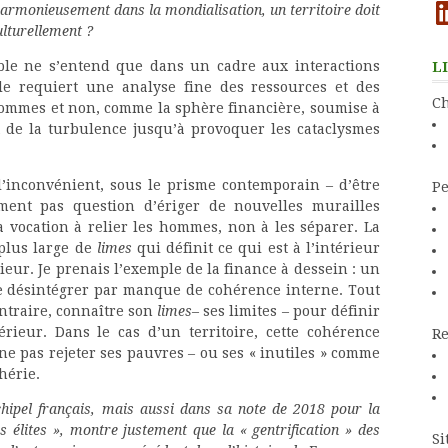
Li
harmonieusement dans la mondialisation, un territoire doit
lturellement ?
ble ne s’entend que dans un cadre aux interactions
L
riale requiert une analyse fine des ressources et des
Ch
 hommes et non, comme la sphère financière, soumise à
t de la turbulence jusqu’à provoquer les cataclysmes
 l’inconvénient, sous le prisme contemporain – d’être
Pe
ment pas question d’ériger de nouvelles murailles
 a vocation à relier les hommes, non à les séparer. La
 plus large de
limes
qui définit ce qui est à l’intérieur
rieur. Je prenais l’exemple de la finance à dessein : un
e désintégrer par manque de cohérence interne. Tout
ontraire, connaître son
limes
– ses limites – pour définir
térieur. Dans le cas d’un territoire, cette cohérence
Re
ne pas rejeter ses pauvres – ou ses « inutiles » comme
hérie.
chipel français, mais aussi dans sa note de 2018 pour la
s élites », montre justement que la « gentrification » des
Si