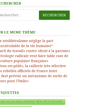
ECHERCHER
chercher :
UR LE MEME THÈME
e néolibéralisme néglige la part
incalculable de la vie humaine”
arti du travail» contre «droit à la paresse»
’écologie radicale veut faire table rase de
 culture populaire française»
ésus est pédé», la raillerie très sélective
s rebelles officiels de France Inter
l faut prévoir un mécanisme de sortie de
euro pour l’Italie»
TIQUETTES
ress
DES VILLES INTELLIGENTES: RÉALITÉ OU FICTION?