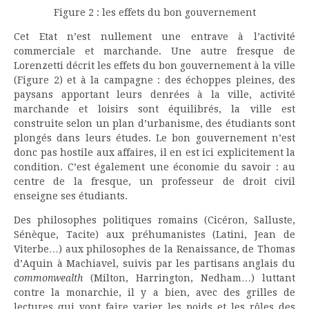
Figure 2 : les effets du bon gouvernement
Cet Etat n’est nullement une entrave à l’activité
commerciale et marchande. Une autre fresque de
Lorenzetti décrit les effets du bon gouvernement à la ville
(Figure 2) et à la campagne : des échoppes pleines, des
paysans apportant leurs denrées à la ville, activité
marchande et loisirs sont équilibrés, la ville est
construite selon un plan d’urbanisme, des étudiants sont
plongés dans leurs études. Le bon gouvernement n’est
donc pas hostile aux affaires, il en est ici explicitement la
condition. C’est également une économie du savoir : au
centre de la fresque, un professeur de droit civil
enseigne ses étudiants.
Des philosophes politiques romains (Cicéron, Salluste,
Sénèque, Tacite) aux préhumanistes (Latini, Jean de
Viterbe…) aux philosophes de la Renaissance, de Thomas
d’Aquin à Machiavel, suivis par les partisans anglais du
commonwealth
(Milton, Harrington, Nedham…) luttant
contre la monarchie, il y a bien, avec des grilles de
lectures qui vont faire varier les poids et les rôles des