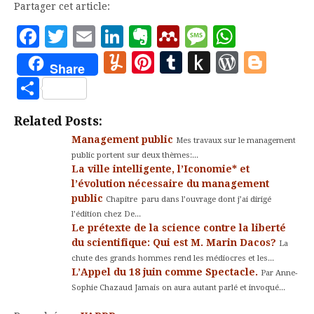
Partager cet article:
Facebook
Twitter
Email
LinkedIn
Evernote
Mendeley
Message
Whats
Yummly
Pinterest
Tumblr
Push
WordP
Blo
Share
to
Partager
Kindle
Related Posts:
Management public
Mes travaux sur le management
public portent sur deux thèmes:...
La ville intelligente, l’Iconomie* et
l’évolution nécessaire du management
public
Chapitre paru dans l’ouvrage dont j’ai dirigé
l’édition chez De...
Le prétexte de la science contre la liberté
du scientifique: Qui est M. Marin Dacos?
La
chute des grands hommes rend les médiocres et les...
L’Appel du 18 juin comme Spectacle.
Par Anne-
Sophie Chazaud Jamais on aura autant parlé et invoqué...