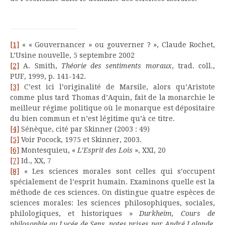
[1]
« « Gouvernancer » ou gouverner ? », Claude Rochet,
L’Usine nouvelle, 5 septembre 2002
[2]
A. Smith,
Théorie des sentiments moraux
, trad. coll.,
PUF, 1999, p. 141-142.
[3]
C’est ici l’originalité de Marsile, alors qu’Aristote
comme plus tard Thomas d’Aquin, fait de la monarchie le
meilleur régime politique où le monarque est dépositaire
du bien commun et n’est légitime qu’à ce titre.
[4]
Sénèque, cité par Skinner (2003 : 49)
[5]
Voir Pocock, 1975 et Skinner, 2003.
[6]
Montesquieu, «
L’Esprit des Lois
», XXI, 20
[7]
Id., XX, 7
[8]
« Les sciences morales sont celles qui s’occupent
spécialement de l’esprit humain. Examinons quelle est la
méthode de ces sciences. On distingue quatre espèces de
sciences morales: les sciences philosophiques, sociales,
philologiques, et historiques »
Durkheim, Cours de
philosophie au Lycée de Sens, notes prises par André Lalande.