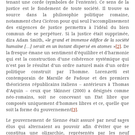
tenant une corde (symboles de l’entente). Ce sens de la
justice est le fondement de toute société. Il trouve sa
source dans la philosophie politique romaine,
notamment chez Cicéron pour qui seul l‘accomplissement
des exigences de justice permettra à l’idéal du bien
commun de se perpétuer. Si la justice était supprimée,
dira Adam Smith, «
le grand et immense édifice de la société
humaine […] serait en un instant dispersé en atomes
»
[2]
. De
la fresque émane un sentiment d’équilibre et d’harmonie
qui est la construction d’une cohérence systémique qui
n’est pas le résultat d’un ordre naturel mais d’un ordre
politique construit par l’homme. Lorenzetti est
contemporain de Marsile de Padoue et des premiers
théoriciens républicains italiens – antérieurs à Thomas
d’Aquin – ceux que Skinner (2000) a désignés comme
néo-romains, soit ne concevant un Etat libre que
composés uniquement d’hommes libres et ce, quelle que
soit la forme du gouvernement
[3]
.
Le gouvernement de Sienne était assuré par neuf sages
élus qui alternaient au pouvoir afin d’éviter que se
constitua une oligarchie, représentés par les neuf