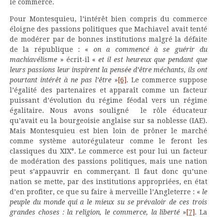
le commerce.
Pour Montesquieu, l’intérêt bien compris du commerce
éloigne des passions politiques que Machiavel avait tenté
de modérer par de bonnes institutions malgré la défaite
de la république : «
on a commencé à se guérir du
machiavélisme
» écrit-il «
et il est heureux que pendant que
leurs passions leur inspirent la pensée d’être méchants, ils ont
pourtant intérêt à ne pas l’être
»
[6]
. Le commerce suppose
l’égalité des partenaires et apparaît comme un facteur
puissant d’évolution du régime féodal vers un régime
égalitaire. Nous avons souligné le rôle éducateur
qu’avait eu la bourgeoisie anglaise sur sa noblesse (IAE).
Mais Montesquieu est bien loin de prôner le marché
comme système autorégulateur comme le feront les
classiques du XIX°. Le commerce est pour lui un facteur
de modération des passions politiques, mais une nation
peut s’appauvrir en commerçant. Il faut donc qu’une
nation se mette, par des institutions appropriées, en état
d’en profiter, ce que su faire à merveille l’Angleterre : «
le
peuple du monde qui a le mieux su se prévaloir de ces trois
grandes choses : la religion, le commerce, la liberté
»
[7]
. La