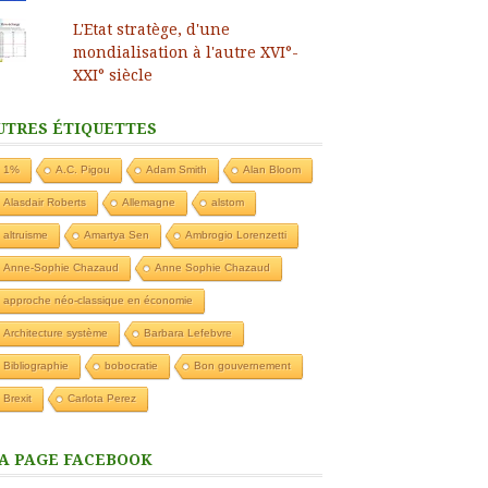
L'Etat stratège, d'une
mondialisation à l'autre XVI°-
XXI° siècle
UTRES ÉTIQUETTES
1%
A.C. Pigou
Adam Smith
Alan Bloom
Alasdair Roberts
Allemagne
alstom
altruisme
Amartya Sen
Ambrogio Lorenzetti
Anne-Sophie Chazaud
Anne Sophie Chazaud
approche néo-classique en économie
Architecture système
Barbara Lefebvre
Bibliographie
bobocratie
Bon gouvernement
Brexit
Carlota Perez
A PAGE FACEBOOK