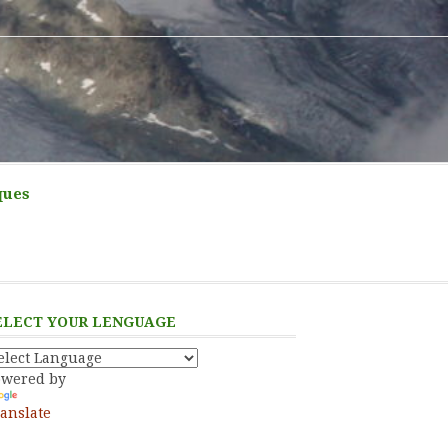
ques
ELECT YOUR LENGUAGE
owered by
anslate
ress