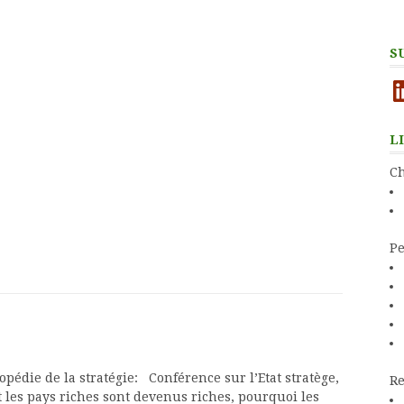
S
Li
L
Ch
Pe
lopédie de la stratégie: Conférence sur l’Etat stratège,
Re
 les pays riches sont devenus riches, pourquoi les