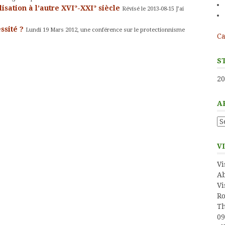
lisation à l’autre XVI°-XXI° siècle
Révisé le 2013-08-15 J’ai
ssité ?
Lundi 19 Mars 2012, une conférence sur le protectionnisme
Ca
S
20
A
Ar
V
Vi
Ab
Vi
Ro
Th
09