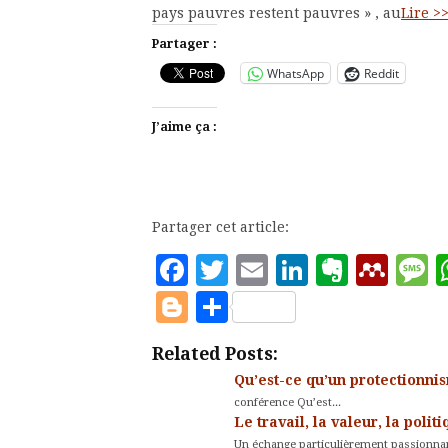
pays pauvres restent pauvres » , au
Lire >
Partager :
WhatsApp
Reddit
J’aime ça :
Partager cet article:
Facebook
Twitter
Email
LinkedIn
Evern
Men
M
Blogger
Partager
Related Posts:
Qu’est-ce qu’un protectionni
conférence Qu’est...
Le travail, la valeur, la pol
Un échange particulièrement passionna