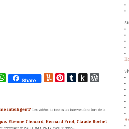
>
Si
He
Si
ote
deley
essage
WhatsApp
Yummly
Pinterest
Tumblr
Push
WordP
Share
to
Kindle
sme intelligent?
Les vidéos de toutes les interventions lors de la
He
itique: Etienne Chouard, Bernard Friot, Claude Rochet
nt organisé par POLITOSCOPE TV avec Etienne...