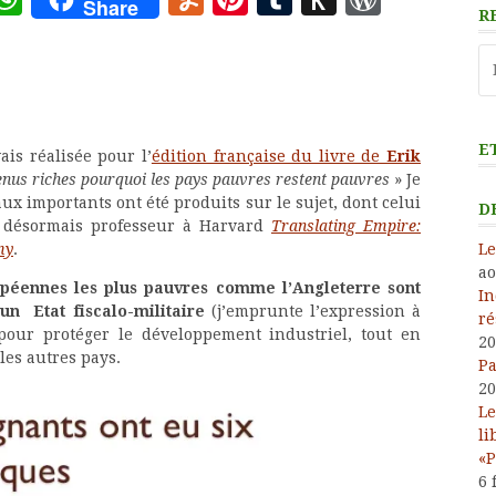
Share
R
to
Re
Kindle
E
ais réalisée pour l’
édition française du livre de
Erik
nus riches pourquoi les pays pauvres restent pauvres
» Je
aux importants ont été produits sur le sujet, dont celui
D
t, désormais professeur à Harvard
Translating Empire:
Le
my
.
ao
opéennes les plus pauvres comme l’Angleterre sont
In
un Etat fiscalo-militaire
(j’emprunte l’expression à
ré
pour protéger le développement industriel, tout en
20
les autres pays.
Pa
20
Le
li
«P
6 