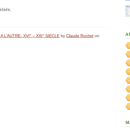
visés.
A
 L’AUTRE- XVI° – XXI° SIECLE
by
Claude Rochet
on
M