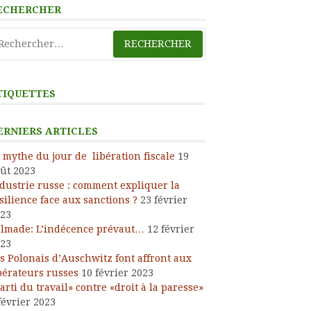
ECHERCHER
chercher :
TIQUETTES
ERNIERS ARTICLES
 mythe du jour de libération fiscale
19
ût 2023
dustrie russe : comment expliquer la
silience face aux sanctions ?
23 février
23
lmade: L’indécence prévaut…
12 février
23
s Polonais d’Auschwitz font affront aux
bérateurs russes
10 février 2023
arti du travail» contre «droit à la paresse»
février 2023