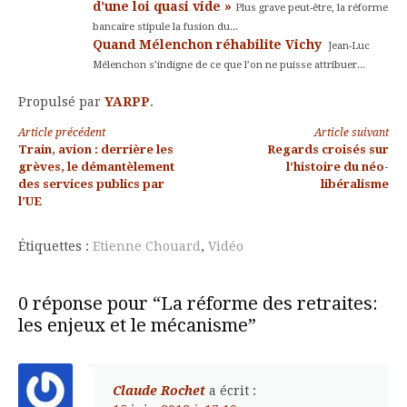
d’une loi quasi vide »
Plus grave peut-être, la réforme
bancaire stipule la fusion du...
Quand Mélenchon réhabilite Vichy
Jean-Luc
Mélenchon s’indigne de ce que l’on ne puisse attribuer...
Propulsé par
YARPP
.
Lire
Article précédent
Article suivant
Train, avion : derrière les
Regards croisés sur
la
grèves, le démantèlement
l’histoire du néo-
des services publics par
libéralisme
suite
l’UE
Étiquettes :
Etienne Chouard
,
Vidéo
0 réponse pour “La réforme des retraites:
les enjeux et le mécanisme”
Claude Rochet
a écrit :