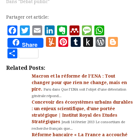
Dans "Débat public"
controlés…
Partager cet article:
Facebook
Twitter
Email
LinkedIn
Evernote
Mendeley
Message
Whats
Yummly
Pinterest
Tumblr
Push
WordP
Blo
Share
to
Partager
Kindle
Related Posts:
Macron et la réforme de l’ENA : Tout
changer pour que rien ne change, mais en
pire.
Paru dans Que l’ENA soit l’objet d’une détestation
générale répond...
Concevoir des écosystèmes urbains durables
: un enjeux scientifique, d’une portée
stratégique | Institut Royal des Etudes
Stratégiques
Jeudi 14 février 2013 Le consortium de
recherche français que...
Réforme bancaire « La France a accouché