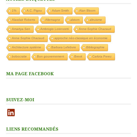
1%
A.C. Pigou
Adam Smith
Alan Bloom
Alasdair Roberts
Allemagne
alstom
altruisme
Amartya Sen
Ambrogio Lorenzetti
Anne-Sophie Chazaud
Anne Sophie Chazaud
approche néo-classique en économie
Architecture système
Barbara Lefebvre
Bibliographie
bobocratie
Bon gouvernement
Brexit
Carlota Perez
MA PAGE FACEBOOK
SUIVEZ-MOI
LinkedIn
LIENS RECOMMANDÉS