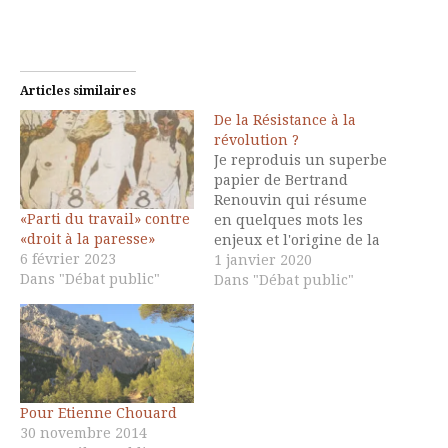
Articles similaires
De la Résistance à la
révolution ?
Je reproduis un superbe
papier de Bertrand
Renouvin qui résume
«Parti du travail» contre
en quelques mots les
«droit à la paresse»
enjeux et l'origine de la
6 février 2023
volonté de destruction
1 janvier 2020
Dans "Débat public"
du régime des retraites
Dans "Débat public"
et les possibhiités de
résistance et de
recnstruction,
notamment, grâce aux
réseaux de toute nature
qui parviennent à
Pour Etienne Chouard
échaper au rouleau
30 novembre 2014
compresseur des médias