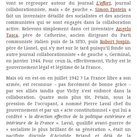
vont se regrouper autour du journal
L’effort
, journal
collaborationniste, mais « de gauche ».
Simon Epstein
a
fait un inventaire détaillé des socialistes et des anciens
communistes qui se sont engagés dans la collaboration
active. Relevons simplement dans cet inventaire
Angelo
Tasca
, père de Catherine, ancien dirigeant du Parti
communiste italien puis de la SFIO, puis
Robert Jospin
,
père de Lionel, qui s’y met sur le tard puisqu’il fonde un
autre journal collaborationniste « de gauche », Germinal,
en janvier 1944. Pour ceux-là, effectivement, Vichy est le
gouvernement légal et légitime de la France.
Mais où en est-on en juillet 1942 ? La France libre a son
armée, est reconnue – pas forcément de bonne grâce –
par ses alliés tandis que Vichy s’est enfoncé dans la
collaboration. Quatre mois plus tôt, Pétain, sous la
pression de l’occupant, a nommé Pierre Laval chef du
gouvernement et par un « acte constitutionnel » qui lui a
conféré «
la direction effective de la politique extérieure et
intérieure de la France
». Laval, qualifié avant–guerre de
« socialiste le plus brillant de sa génération », était un
pacifiste disciple d’Aristide Briand et déjà de la