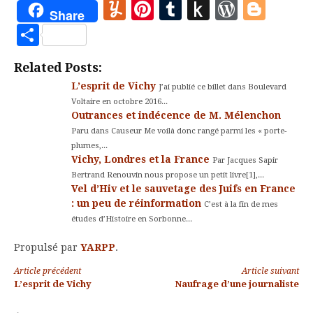
Yummly
Pinterest
Tumblr
Push
WordP
Blo
Share
to
Partager
Kindle
Related Posts:
L’esprit de Vichy
J’ai publié ce billet dans Boulevard
Voltaire en octobre 2016...
Outrances et indécence de M. Mélenchon
Paru dans Causeur Me voilà donc rangé parmi les « porte-
plumes,...
Vichy, Londres et la France
Par Jacques Sapir
Bertrand Renouvin nous propose un petit livre[1],...
Vel d’Hiv et le sauvetage des Juifs en France
: un peu de réinformation
C’est à la fin de mes
études d’Histoire en Sorbonne...
Propulsé par
YARPP
.
Lire
Article précédent
Article suivant
L’esprit de Vichy
Naufrage d’une journaliste
la