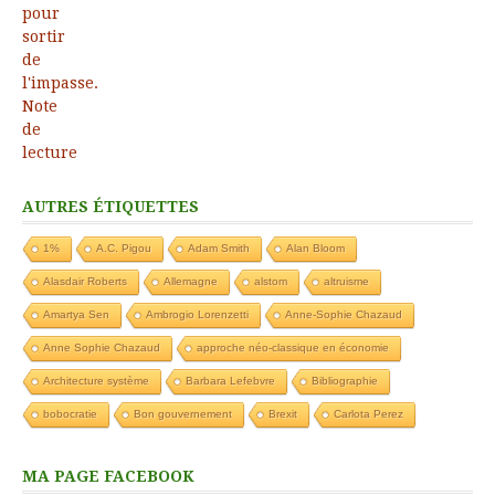
AUTRES ÉTIQUETTES
1%
A.C. Pigou
Adam Smith
Alan Bloom
Alasdair Roberts
Allemagne
alstom
altruisme
Amartya Sen
Ambrogio Lorenzetti
Anne-Sophie Chazaud
Anne Sophie Chazaud
approche néo-classique en économie
Architecture système
Barbara Lefebvre
Bibliographie
bobocratie
Bon gouvernement
Brexit
Carlota Perez
MA PAGE FACEBOOK