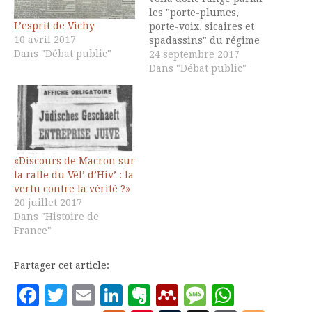
les "porte-plumes,
L’esprit de Vichy
porte-voix, sicaires et
10 avril 2017
spadassins" du régime
Dans "Débat public"
pour avoir contesté la
24 septembre 2017
formule de Mélenchon
Dans "Débat public"
"le coup d'Etat social",
par quelqu'un qui n'est
pas d'ordinaire
spécialiste de l'outrance,
Denis Collin, philosophe
dont j'apprécie les
«Discours de Macron sur
travaux et dont je ne
la rafle du Vél’ d’Hiv’ : la
cesse de recommander…
vertu contre la vérité ?»
20 juillet 2017
Dans "Histoire de
France"
Partager cet article:
Facebook
Twitter
Email
LinkedIn
Evernote
Mendeley
Message
Whats