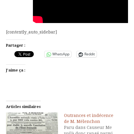
[contextly_auto_sidebar]
Partager :
WhatsApp
Reddit
J’aime ça :
Articles similaires
Outrances et indécence
de M. Mélenchon
Paru dans Causeur Me
voilà donc rangé parmi