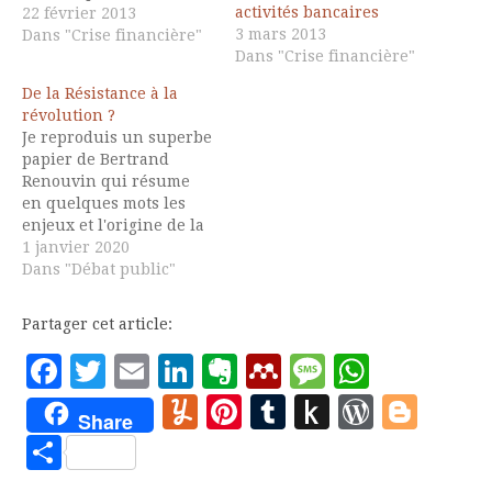
activités bancaires
bancaire discuté à
22 février 2013
3 mars 2013
l'Assemblée nationale
Dans "Crise financière"
Dans "Crise financière"
depuis le 12 février
paraît technique à
De la Résistance à la
beaucoup. C'est là sa
révolution ?
principale faiblesse :
Je reproduis un superbe
entraîner le débat dans
papier de Bertrand
le labyrinthe de la
Renouvin qui résume
technique bancaire.…
en quelques mots les
enjeux et l'origine de la
volonté de destruction
1 janvier 2020
du régime des retraites
Dans "Débat public"
et les possibhiités de
résistance et de
Partager cet article:
recnstruction,
notamment, grâce aux
Facebook
Twitter
Email
LinkedIn
Evernote
Mendeley
Message
Whats
réseaux de toute nature
Yummly
Pinterest
Tumblr
Push
WordP
Blo
qui parviennent à
Share
échaper au rouleau
to
Partager
compresseur des médias
controlés…
Kindle