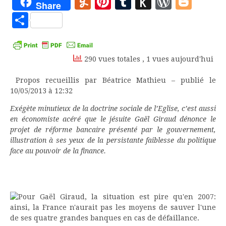
Yummly
Pinterest
Tumblr
Push
WordP
Blo
Share
to
Partager
Kindle
290 vues totales
, 1 vues aujourd'hui
Propos recueillis par Béatrice Mathieu – publié le
10/05/2013 à 12:32
Exégète minutieux de la doctrine sociale de l’Eglise, c’est aussi
en économiste acéré que le jésuite Gaël Giraud dénonce le
projet de réforme bancaire présenté par le gouvernement,
illustration à ses yeux de la persistante faiblesse du politique
face au pouvoir de la finance.