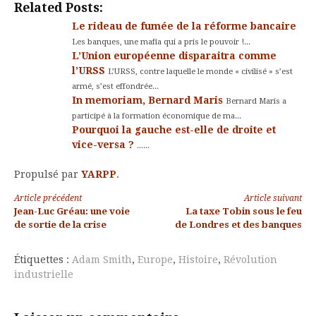
Related Posts:
Le rideau de fumée de la réforme bancaire
Les banques, une mafia qui a pris le pouvoir !...
L’Union européenne disparaitra comme
l’URSS
L’URSS, contre laquelle le monde « civilisé » s’est
armé, s’est effondrée...
In memoriam, Bernard Maris
Bernard Maris a
participé à la formation économique de ma...
Pourquoi la gauche est-elle de droite et
vice-versa ?
......
Propulsé par
YARPP
.
Lire
Article précédent
Article suivant
Jean-Luc Gréau: une voie
La taxe Tobin sous le feu
la
de sortie de la crise
de Londres et des banques
suite
Étiquettes :
Adam Smith
,
Europe
,
Histoire
,
Révolution
industrielle