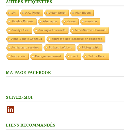
AUTRES ÉTIQUETTES
1%
A.C. Pigou
Adam Smith
Alan Bloom
Alasdair Roberts
Allemagne
alstom
altruisme
Amartya Sen
Ambrogio Lorenzetti
Anne-Sophie Chazaud
Anne Sophie Chazaud
approche néo-classique en économie
Architecture système
Barbara Lefebvre
Bibliographie
bobocratie
Bon gouvernement
Brexit
Carlota Perez
MA PAGE FACEBOOK
SUIVEZ-MOI
LinkedIn
LIENS RECOMMANDÉS