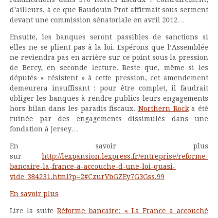
d’ailleurs, à ce que Baudouin Prot affirmait sous serment
devant une commission sénatoriale en avril 2012…
Ensuite, les banques seront passibles de sanctions si
elles ne se plient pas à la loi. Espérons que l’Assemblée
ne reviendra pas en arrière sur ce point sous la pression
de Bercy, en seconde lecture. Reste que, même si les
députés « résistent » à cette pression, cet amendement
demeurera insuffisant : pour être complet, il faudrait
obliger les banques à rendre publics leurs engagements
hors bilan dans les paradis fiscaux.
Northern Rock
a été
ruinée par des engagements dissimulés dans une
fondation à Jersey…
En savoir plus
sur
http://lexpansion.lexpress.fr/entreprise/reforme-
bancaire-la-france-a-accouche-d-une-loi-quasi-
vide_384231.html?p=2#CzurVbGZEy7G3Gss.99
En savoir plus
Lire la suite
Réforme bancaire: « La France a accouché