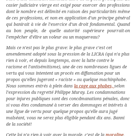
casier judiciaire vierge est exigé pour exercer des professions
dont le nombre est délimité en raison des particularités même
de ces professions, et non en application d’un principe général
qui banirait à vie de l’exercice d’un droit fondamental. Quand
au bon peuple, de quelle autorité supérieure pourrait-on
l’empêcher d’élire un voleur ou un maquereau?
Mais ce n’est pas le plus grave: le plus grave c’est cet
amendement adopté sous la pression de la LICRA (qui n’a plus
rien à voir, et depuis longtemps, avec la lutte contre le
racisme et l’antisémitisme), une de ces nombreuses ligues de
vertu qui vous intentent un procés en diffamation pour un
propos qu’elles jugeront « raciste » ou quelque machinphobe.
Nous sommes entrés à plein dans
la cage aux phobes,
selon
l’expression du regretté Philippe Muray. Les condamnations
pour injures publiques sont des concdmanations pénales, donc
si vous êtes condamané à verser des dommages et intérets à
une ligue de vertu pour quelque propos qu’elle aura jugé
malséant, vous ne serez plus éligible pendant dix ans. Banni
de la société!
Cette loi n’a rien à voir avec la morale, c’est de la
moraline
,