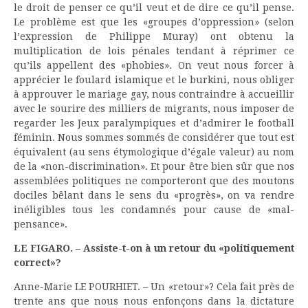
le droit de penser ce qu’il veut et de dire ce qu’il pense.
Le problème est que les «groupes d’oppression» (selon
l’expression de Philippe Muray) ont obtenu la
multiplication de lois pénales tendant à réprimer ce
qu’ils appellent des «phobies». On veut nous forcer à
apprécier le foulard islamique et le burkini, nous obliger
à approuver le mariage gay, nous contraindre à accueillir
avec le sourire des milliers de migrants, nous imposer de
regarder les Jeux paralympiques et d’admirer le football
féminin. Nous sommes sommés de considérer que tout est
équivalent (au sens étymologique d’égale valeur) au nom
de la «non-discrimination». Et pour être bien sûr que nos
assemblées politiques ne comporteront que des moutons
dociles bêlant dans le sens du «progrès», on va rendre
inéligibles tous les condamnés pour cause de «mal-
pensance».
LE FIGARO. – Assiste-t-on à un retour du «politiquement
correct»?
Anne-Marie LE POURHIET. – Un «retour»? Cela fait près de
trente ans que nous nous enfonçons dans la dictature