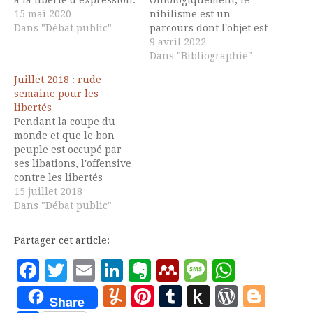
15 mai 2020
nihilisme est un
Dans "Débat public"
parcours dont l'objet est
le néant. "La bouche du
9 avril 2022
néant n'est pas
Dans "Bibliographie"
forcément menaçante ni
Juillet 2018 : rude
cruelle: elle engendre
semaine pour les
l'événement fondateur
libertés
permettant l'émergence
Pendant la coupe du
du nouveau" "S'il est un
monde et que le bon
mauvais nihilisme qui
peuple est occupé par
écrase l'homme en
ses libations, l'offensive
profondeur, le bon
contre les libertés
nihilisme, en son
publiques va de plus
15 juillet 2018
parcours, fait…
belle. Il est dans la
Dans "Débat public"
nature des régimes qui
commencent à perdre
Partager cet article:
pied de devenir de plus
en plus agressifs. Le
Facebook
Twitter
Email
LinkedIn
Evernote
Mendeley
Message
Whats
phénomène est d'autant
Yummly
Pinterest
Tumblr
Push
WordP
Blo
plus fort en…
Share