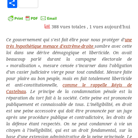
to
Partager
Kindle
388 vues totales
, 1 vues aujourd'hui
Ce gouvernement qui s’est fait élire pour nous protéger d’
une
très hypothètique menace d’extrême-droite
sombre avec cette
loi dans une dérive démagogique et liberticide. On avait
beaucoup parlé durant la campagne électorale de
« moralisation », mesure censée s’incarner dans l’obligation
d’un casier judiciaire vierge pour tout candidat. Mesure faite
pour plaire au bon peuple, mais en fait totalement liberticide
et anti-constitutionnelle,
comme le rappelle Régis de
Castelnau
. Le principe de la condamnation pénale est la
réparation du tort fait à la société. Cette peine est prononcée
publiquement et connaissable de tous. L’inéligibilité, en droit
est une peine accessoire qui doit être prononcée par un juge
après une procédure publique et contradictoire, les droits de
la défense étant respectés. On ne peut condamner à vie un
citoyen à l’inéligibilité, qui est un droit fondamental, sur la
base d’une extension administrative de la peine principale. Le