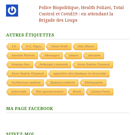
Police Biopolitique, Health Polizei, Total
Control et Covid19 : en attendant la
Brigade des Loups
AUTRES ÉTIQUETTES
1%
A.C. Pigou
Adam Smith
Alan Bloom
Alasdair Roberts
Allemagne
alstom
altruisme
Amartya Sen
Ambrogio Lorenzetti
Anne-Sophie Chazaud
Anne Sophie Chazaud
approche néo-classique en économie
Architecture système
Barbara Lefebvre
Bibliographie
bobocratie
Bon gouvernement
Brexit
Carlota Perez
MA PAGE FACEBOOK
SUIVEZ-MOI