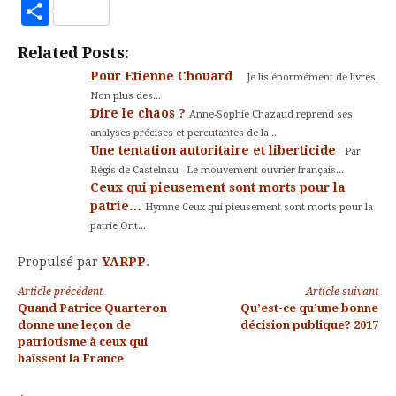
to
Partager
Kindle
Related Posts:
Pour Etienne Chouard
Je lis énormément de livres.
Non plus des...
Dire le chaos ?
Anne-Sophie Chazaud reprend ses
analyses précises et percutantes de la...
Une tentation autoritaire et liberticide
Par
Régis de Castelnau Le mouvement ouvrier français...
Ceux qui pieusement sont morts pour la
patrie…
Hymne Ceux qui pieusement sont morts pour la
patrie Ont...
Propulsé par
YARPP
.
Lire
Article précédent
Article suivant
Quand Patrice Quarteron
Qu’est-ce qu’une bonne
la
donne une leçon de
décision publique? 2017
patriotisme à ceux qui
suite
haïssent la France