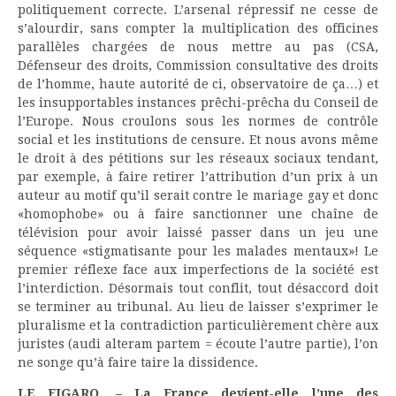
politiquement correcte. L’arsenal répressif ne cesse de
s’alourdir, sans compter la multiplication des officines
parallèles chargées de nous mettre au pas (CSA,
Défenseur des droits, Commission consultative des droits
de l’homme, haute autorité de ci, observatoire de ça…) et
les insupportables instances prêchi-prêcha du Conseil de
l’Europe. Nous croulons sous les normes de contrôle
social et les institutions de censure. Et nous avons même
le droit à des pétitions sur les réseaux sociaux tendant,
par exemple, à faire retirer l’attribution d’un prix à un
auteur au motif qu’il serait contre le mariage gay et donc
«homophobe» ou à faire sanctionner une chaîne de
télévision pour avoir laissé passer dans un jeu une
séquence «stigmatisante pour les malades mentaux»! Le
premier réflexe face aux imperfections de la société est
l’interdiction. Désormais tout conflit, tout désaccord doit
se terminer au tribunal. Au lieu de laisser s’exprimer le
pluralisme et la contradiction particulièrement chère aux
juristes (audi alteram partem = écoute l’autre partie), l’on
ne songe qu’à faire taire la dissidence.
LE FIGARO. – La France devient-elle l’une des