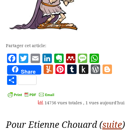
Partager cet article:
Facebook
Twitter
Email
LinkedIn
Evernote
Mendeley
Message
Whats
Yummly
Pinterest
Tumblr
Push
WordP
Blo
Share
to
Partager
Kindle
14756 vues totales
, 1 vues aujourd'hui
Pour Etienne Chouard (
suite
)