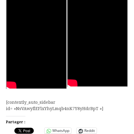
[contextly_auto_sidebar
id= »NsVAwyflEFlxYhyLmqb4nK7Y8yHdrBpT »]
Partager :
WhatsApp
Reddit