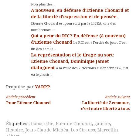
Non plus des...
A nouveau, en défense d’Etienne Chouard et
de la liberté d’expression et de pensée.
Etienne Chouard est poursuivi par la LICRA, une des
nombreuses...
Qui a peur du RIC? En défense (à nouveau)
d’Etienne Chouard
Le RIC est à l’ordre du jour. C’est
un des acquis...
La représentation et le tirage au sort:
Etienne Chouard, Dominique Jamet
dialoguent
A la veille des « élections européennes », j’ai
eu le plaisir...
Propulsé par
YARPP
.
Lire
Article précédent
Article suivant
Pour Etienne Chouard
La liberté de Zemmour,
la
c’est notre liberté à tous
suite
Étiquettes :
bobocratie
,
Etienne Chouard
,
gauche
,
Histoire
,
Jean-Claude Michéa
,
Leo Strauss
,
Marcellin