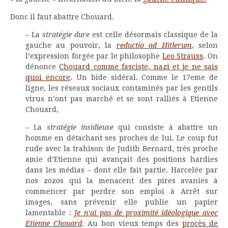
Donc il faut abattre Chouard.
– La
stratégie dure
est celle désormais classique de la
gauche au pouvoir, la
reductio ad Hitlerum
, selon
l’expression forgée par le philosophe
Leo Strauss
. On
dénonce
Chouard comme fasciste, nazi et je ne sais
quoi encore
. Un bide sidéral. Comme le 17eme de
ligne, les réseaux sociaux contaminés par les gentils
virus n’ont pas marché et se sont ralliés à Etienne
Chouard,
– La
stratégie insidieuse
qui consiste à abattre un
homme en détachant ses proches de lui. Le coup fut
rude avec la trahison de Judith Bernard, très proche
amie d’Etienne qui avançait des positions hardies
dans les médias – dont elle fait partie. Harcelée par
nos zozos qui la menacent des pires avanies à
commencer par perdre son emploi à Arrêt sur
images, sans prévenir elle publie un papier
lamentable :
Je n’ai pas de proximité idéologique avec
Etienne Chouard
. Au bon vieux temps des
procès de