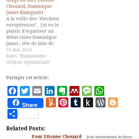
étaient originaires du
Chouard s’est fait piégé
Chouard, Dominique
pays et mirent crosse…
provoquant l’émoi des
Jamet dialoguent
bien-pensants qui
A la veille des "élections
crurent trouver (enfin)
européennes", j'ai eu le
matière à le faire passer
plaisir d'organiser un
pour…
débat entre Dominique
Jamet , tête de liste de
DLR en Ile de France et
23 mai 2014
mon ami Etienne
Dans "Humanisme
Chouard sur le thème
civique républicain"
de la représentation
politique et du du tirage
Partager cet article:
au sort. Sur ce sujet je
conseille le…
Facebook
Twitter
Email
LinkedIn
Evernote
Mendeley
Message
Whats
Yummly
Pinterest
Tumblr
Push
WordP
Blo
Share
to
Partager
Kindle
Related Posts:
Pour Etienne Chouard
Je lis énormément de livres.