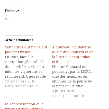
J’aime ça :
Chargement…
Articles similaires
Cent euros qui ne valent
A nouveau, en défense
pas cent francs
d’Etienne Chouard et de
En 1907, face à la
la liberté d’expression
corruption généralisée
et de pensée.
du marché des vins du
Etienne Chouard est
midi, les vignerons se
poursuivi par la LICRA,
révoltèrent. Une révolte
une des nombreuses
radicale, violente, une
10 décembre 2018
officines de la police de
révolte du désespoir. En
Dans "Débat public"
la pensée. De quoi
ce temps là, on envoyait
s’agit-il ? Dans un
4 juillet 2020
l'armée, faute de CRS.
entretien avec Denis
Dans "Débat public"
Mais les soldats du 17°
Robert sur la TV « le
La représentation et le
régiment de ligne
média » Etienne
tirage au sort: Etienne