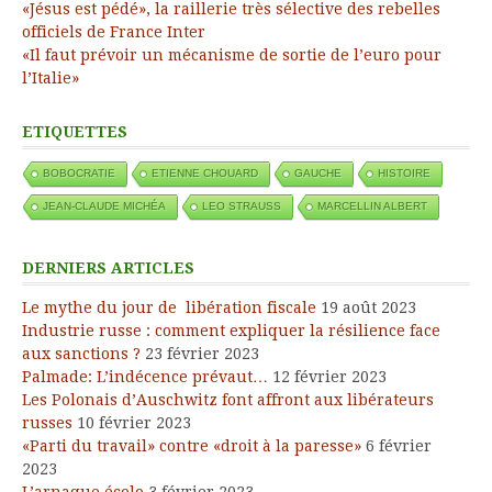
«Jésus est pédé», la raillerie très sélective des rebelles
officiels de France Inter
«Il faut prévoir un mécanisme de sortie de l’euro pour
l’Italie»
ETIQUETTES
BOBOCRATIE
ETIENNE CHOUARD
GAUCHE
HISTOIRE
JEAN-CLAUDE MICHÉA
LEO STRAUSS
MARCELLIN ALBERT
DERNIERS ARTICLES
Le mythe du jour de libération fiscale
19 août 2023
Industrie russe : comment expliquer la résilience face
aux sanctions ?
23 février 2023
Palmade: L’indécence prévaut…
12 février 2023
Les Polonais d’Auschwitz font affront aux libérateurs
russes
10 février 2023
«Parti du travail» contre «droit à la paresse»
6 février
2023
L’arnaque écolo
3 février 2023