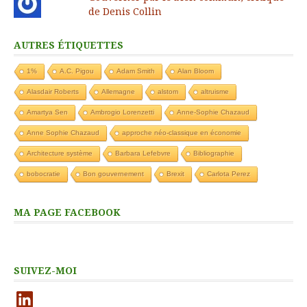
de Denis Collin
AUTRES ÉTIQUETTES
1%
A.C. Pigou
Adam Smith
Alan Bloom
Alasdair Roberts
Allemagne
alstom
altruisme
Amartya Sen
Ambrogio Lorenzetti
Anne-Sophie Chazaud
Anne Sophie Chazaud
approche néo-classique en économie
Architecture système
Barbara Lefebvre
Bibliographie
bobocratie
Bon gouvernement
Brexit
Carlota Perez
MA PAGE FACEBOOK
SUIVEZ-MOI
LinkedIn