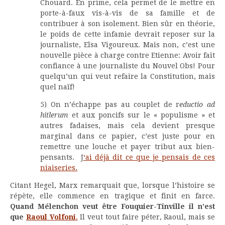
Chouard. En prime, cela permet de le mettre en
porte-à-faux vis-à-vis de sa famille et de
contribuer à son isolement. Bien sûr en théorie,
le poids de cette infamie devrait reposer sur la
journaliste, Elsa Vigoureux. Mais non, c’est une
nouvelle pièce à charge contre Etienne: Avoir fait
confiance à une journaliste du Nouvel Obs! Pour
quelqu’un qui veut refaire la Constitution, mais
quel naïf!
5) On n’échappe pas au couplet de r
eductio ad
hitlerum
et aux poncifs sur le « populisme » et
autres fadaises, mais cela devient presque
marginal dans ce papier, c’est juste pour en
remettre une louche et payer tribut aux bien-
pensants. J
‘ai déjà dit ce que je pensais de ces
niaiseries.
Citant Hegel, Marx remarquait que, lorsque l’histoire se
répète, elle commence en tragique et finit en farce.
Quand Mélenchon veut être Fouquier-Tinville il n’est
que
Raoul Volfoni
.
Il veut tout faire péter, Raoul, mais se