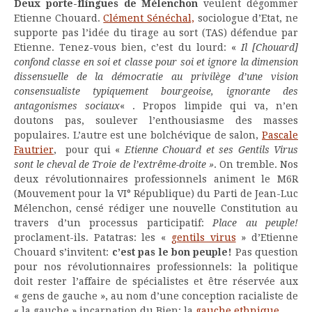
Deux porte-flingues de Mélenchon
veulent dégommer
Etienne Chouard.
Clément Sénéchal,
sociologue d’Etat, ne
supporte pas l’idée du tirage au sort (TAS) défendue par
Etienne. Tenez-vous bien, c’est du lourd: «
Il [Chouard]
confond classe en soi et classe pour soi et ignore la dimension
dissensuelle de la démocratie au privilège d’une vision
consensualiste typiquement bourgeoise, ignorante des
antagonismes sociaux
« . Propos limpide qui va, n’en
doutons pas, soulever l’enthousiasme des masses
populaires. L’autre est une bolchévique de salon,
Pascale
Fautrier
, pour qui «
Etienne Chouard et ses Gentils Virus
sont le cheval de Troie de l’extrême-droite »
. On tremble. Nos
deux révolutionnaires professionnels animent le M6R
(Mouvement pour la VI° République) du Parti de Jean-Luc
Mélenchon, censé rédiger une nouvelle Constitution au
travers d’un processus participatif:
Place au peuple!
proclament-ils. Patatras: les «
gentils virus
» d’Etienne
Chouard s’invitent:
c’est pas le bon peuple!
Pas question
pour nos révolutionnaires professionnels: la politique
doit rester l’affaire de spécialistes et être réservée aux
« gens de gauche », au nom d’une conception racialiste de
« la gauche » incarnation du Bien: la
gauche ethnique.