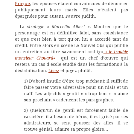
Prague
, les épouses étaient convaincues de dénoncer
publiquement leurs maris. Elles n’étaient pas
épargnées pour autant. Pauvre Judith.
– La
stratégie « Marcellin Albert »
: Montrer que le
personnage est en définitive falot, sans consistance
et que c’est bien à tort qu’on lui a accordé tant de
crédit. Entre alors en scène Le Nouvel Obs qui publie
un entretien au titre savamment ambigu
«
le trouble
monsieur Chouard
«
qui est un chef d’œuvre qui
restera un cas d’école étudié dans les formations à la
déstabilisation.
Lisez
et jugez plutôt:
1) D’abord inutile d’être trop méchant: il suffit de
faire passer votre adversaire pour un niais et un
naïf. Les adjectifs « gentil » « trop bon » « aime
son prochain » cadencent les paragraphes.
2) Quelqu’un de gentil est forcément faible de
caractère: il a besoin de héros, il est grisé par ses
admirateurs, se sent pousser des ailes, il se
trouve génial, admire sa propre gloire…