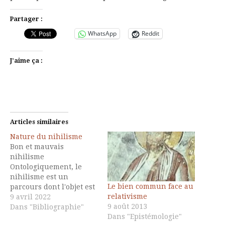
Partager :
WhatsApp
Reddit
J’aime ça :
Articles similaires
Nature du nihilisme
Bon et mauvais
nihilisme
Ontologiquement, le
nihilisme est un
Le bien commun face au
parcours dont l'objet est
relativisme
le néant. "La bouche du
9 avril 2022
9 août 2013
néant n'est pas
Dans "Bibliographie"
Dans "Epistémologie"
forcément menaçante ni