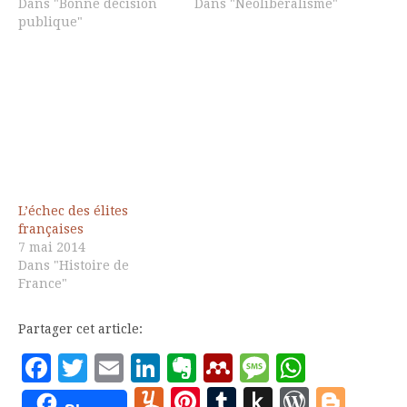
Dans "Bonne décision
Dans "Néolibéralisme"
publique"
L’échec des élites
françaises
7 mai 2014
Dans "Histoire de
France"
Partager cet article:
Facebook
Twitter
Email
LinkedIn
Evernote
Mendeley
Message
Whats
Yummly
Pinterest
Tumblr
Push
WordP
Blo