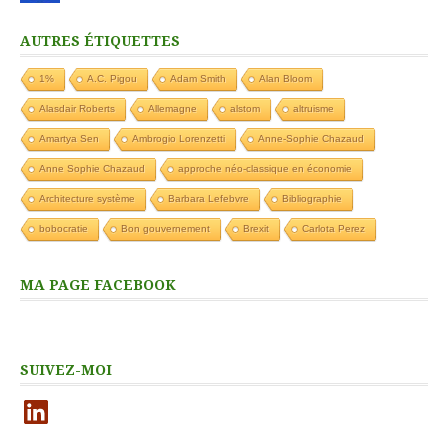
AUTRES ÉTIQUETTES
1%
A.C. Pigou
Adam Smith
Alan Bloom
Alasdair Roberts
Allemagne
alstom
altruisme
Amartya Sen
Ambrogio Lorenzetti
Anne-Sophie Chazaud
Anne Sophie Chazaud
approche néo-classique en économie
Architecture système
Barbara Lefebvre
Bibliographie
bobocratie
Bon gouvernement
Brexit
Carlota Perez
MA PAGE FACEBOOK
SUIVEZ-MOI
LinkedIn