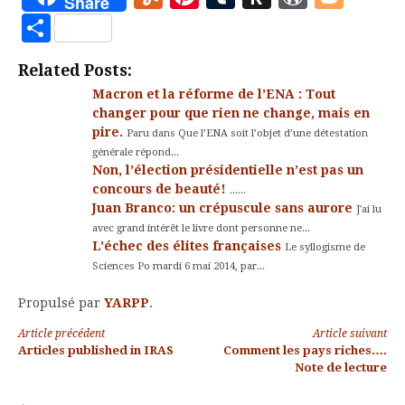
Share
to
Partager
Kindle
Related Posts:
Macron et la réforme de l’ENA : Tout
changer pour que rien ne change, mais en
pire.
Paru dans Que l’ENA soit l’objet d’une détestation
générale répond...
Non, l’élection présidentielle n’est pas un
concours de beauté!
......
Juan Branco: un crépuscule sans aurore
J'ai lu
avec grand intérêt le livre dont personne ne...
L’échec des élites françaises
Le syllogisme de
Sciences Po mardi 6 mai 2014, par...
Propulsé par
YARPP
.
Lire
Article précédent
Article suivant
Articles published in IRAS
Comment les pays riches….
la
Note de lecture