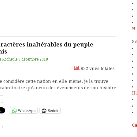
He
Si
aractères inaltérables du peuple
ais
e Rochet
le
9 décembre 2018
822 vues totales
e considère cette nation en elle-même, je la trouve
traordinaire qu’aucun des événements de son histoire
He
 :
WhatsApp
Reddit
Ca
 :