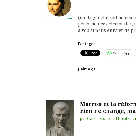
Que la gauche soit moribon
performances électorales, m
a voulu nous enivrer de p
Partager :
WhatsApp
J’aime ça :
Macron et la réfor
rien ne change, mai
par
Claude Rochet
le
11 septemb