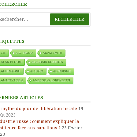
ECHERCHER
chercher :
TIQUETTES
1%
A.C. PIGOU
ADAM SMITH
ALAN BLOOM
ALASDAIR ROBERTS
ALLEMAGNE
ALSTOM
ALTRUISME
AMARTYA SEN
AMBROGIO LORENZETTI
ERNIERS ARTICLES
 mythe du jour de libération fiscale
19
ût 2023
dustrie russe : comment expliquer la
silience face aux sanctions ?
23 février
23