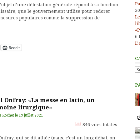
Pa
’objet d’une détestation générale répond à sa fonction
20
issaire, que le gouvernement utilise pour redorer
Le
mesures populaires comme la suppression de
li
«P
6 
L’
Reddit
C
Ca
P
l Onfray: «La messe en latin, un
moine liturgique»
e Rochet
le
19 juillet 2021
846 vues totales
nfray, qui se dit athée (mais, c’est un long débat, on