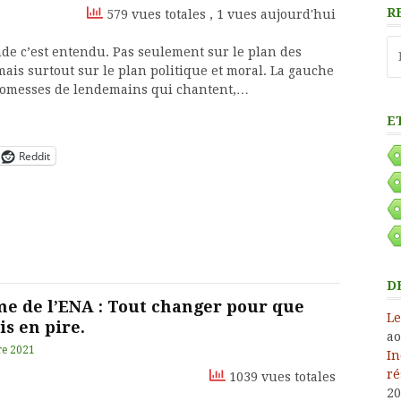
R
579 vues totales
, 1 vues aujourd'hui
Re
de c’est entendu. Pas seulement sur le plan des
ais surtout sur le plan politique et moral. La gauche
romesses de lendemains qui chantent,…
E
Reddit
D
me de l’ENA : Tout changer pour que
Le
s en pire.
ao
re 2021
In
ré
1039 vues totales
20