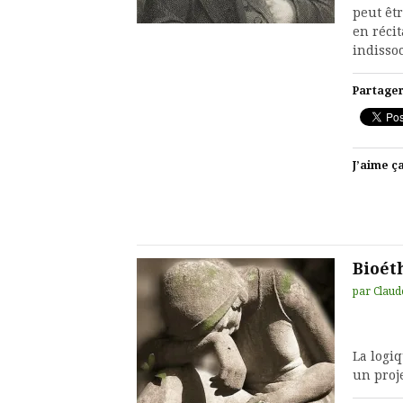
peut êtr
en récit
indissoc
Partager
J’aime ça
Bioéth
par
Claud
La logiq
un proje