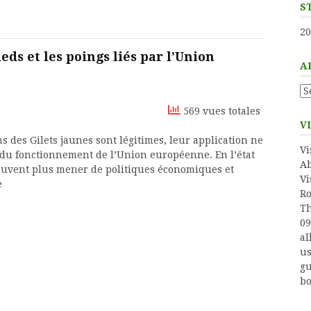
S
20
ieds et les poings liés par l’Union
A
Ar
569 vues totales
V
s des Gilets jaunes sont légitimes, leur application ne
Vi
 du fonctionnement de l’Union européenne. En l’état
Ab
peuvent plus mener de politiques économiques et
Vi
e
Ro
Th
09
al
us
gu
bo