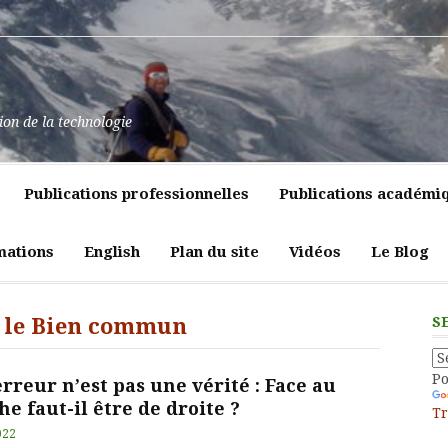
at
ssance
nt
pulence,
ns
tion de la technologie
lics
mment
e
itiques
Publications professionnelles
Publications académi
vreté
liques
ligeante
t
atrices
mations
English
Plan du site
Vidéos
Le Blog
eur
 le Bien commun
S
P
rreur n’est pas une vérité : Face au
e faut-il être de droite ?
Tr
022