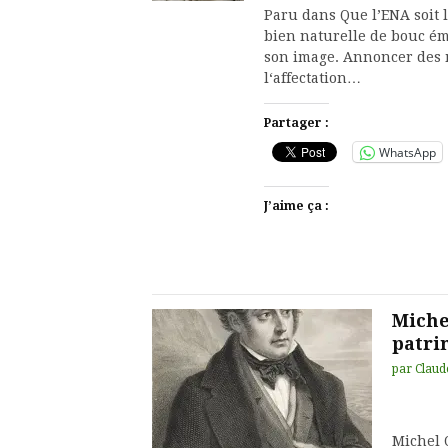
Paru dans Que l’ENA soit l
bien naturelle de bouc ém
son image. Annoncer des 
l‘affectation…
Partager :
WhatsApp
J’aime ça :
Miche
patri
par
Claud
Michel O