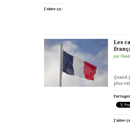
J’aime ça :
Les c
franç
par
Claud
Quand j
plus ex
Partager
J’aime ça