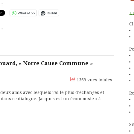
 :
WhatsApp
Reddit
L
Ch
 :
Pe
houard, « Notre Cause Commune »
1369 vues totales
deux amis avec lesquels j’ai le plus d’échanges et
Re
 dans ce dialogue. Jacques est un économiste « à
Si