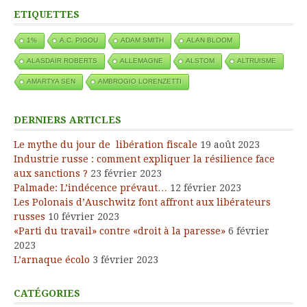
ETIQUETTES
1%
A.C. PIGOU
ADAM SMITH
ALAN BLOOM
ALASDAIR ROBERTS
ALLEMAGNE
ALSTOM
ALTRUISME
AMARTYA SEN
AMBROGIO LORENZETTI
DERNIERS ARTICLES
Le mythe du jour de libération fiscale
19 août 2023
Industrie russe : comment expliquer la résilience face
aux sanctions ?
23 février 2023
Palmade: L’indécence prévaut…
12 février 2023
Les Polonais d’Auschwitz font affront aux libérateurs
russes
10 février 2023
«Parti du travail» contre «droit à la paresse»
6 février
2023
L’arnaque écolo
3 février 2023
CATÉGORIES