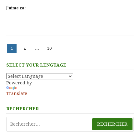
J’aime ça :
Pagination
Page
Page
Page
1
2
…
10
des
publications
SELECT YOUR LENGUAGE
Powered by
Translate
RECHERCHER
Rechercher :