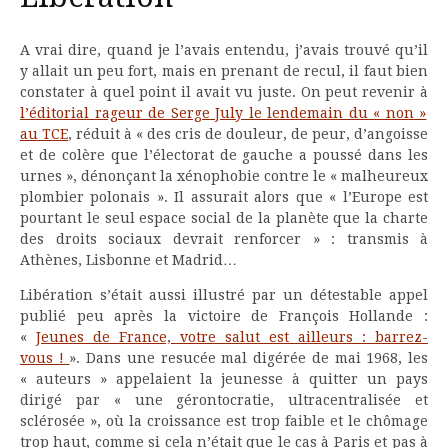
A vrai dire, quand je l’avais entendu, j’avais trouvé qu’il
y allait un peu fort, mais en prenant de recul, il faut bien
constater à quel point il avait vu juste. On peut revenir à
l’éditorial rageur de Serge July le lendemain du « non »
au TCE
, réduit à « des cris de douleur, de peur, d’angoisse
et de colère que l’électorat de gauche a poussé dans les
urnes », dénonçant la xénophobie contre le « malheureux
plombier polonais ». Il assurait alors que « l’Europe est
pourtant le seul espace social de la planète que la charte
des droits sociaux devrait renforcer » : transmis à
Athènes, Lisbonne et Madrid…
Libération s’était aussi illustré par un détestable appel
publié peu après la victoire de François Hollande :
«
Jeunes de France, votre salut est ailleurs : barrez-
vous !
». Dans une resucée mal digérée de mai 1968, les
« auteurs » appelaient la jeunesse à quitter un pays
dirigé par « une gérontocratie, ultracentralisée et
sclérosée », où la croissance est trop faible et le chômage
trop haut, comme si cela n’était que le cas à Paris et pas à