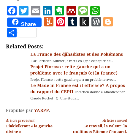
Facebook
Twitter
Email
LinkedIn
Evernote
Mendeley
Message
Whats
Yummly
Pinterest
Tumblr
Push
WordP
Blo
Share
to
Partager
Kindle
Related Posts:
La France des djihadistes et des Pokémons
Par Christian Authier Je mets en ligne ce papier de...
Projet Fioraso : cette gauche qui a un
problème avec le français (et la France)
Projet Fioraso : cette gauche qui a un problème avec...
Le Made in France est-il efficace? A propos
du rapport du CEPII
Entretien donné à Atlantico: par
Claude Rochet Q: Une étude...
Propulsé par
YARPP
.
Lire
Article précédent
Article suivant
Finkielkraut « la gauche
Le travail, la valeur, la
divine »
politique: Etienne Chouard,