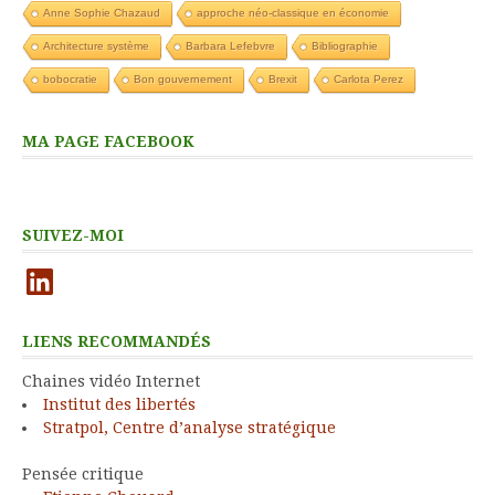
Anne Sophie Chazaud
approche néo-classique en économie
Architecture système
Barbara Lefebvre
Bibliographie
bobocratie
Bon gouvernement
Brexit
Carlota Perez
MA PAGE FACEBOOK
SUIVEZ-MOI
LinkedIn
LIENS RECOMMANDÉS
Chaines vidéo Internet
Institut des libertés
Stratpol, Centre d’analyse stratégique
Pensée critique