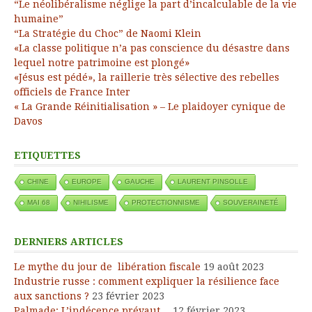
“Le néolibéralisme néglige la part d’incalculable de la vie
humaine”
“La Stratégie du Choc” de Naomi Klein
«La classe politique n’a pas conscience du désastre dans
lequel notre patrimoine est plongé»
«Jésus est pédé», la raillerie très sélective des rebelles
officiels de France Inter
« La Grande Réinitialisation » – Le plaidoyer cynique de
Davos
ETIQUETTES
CHINE
EUROPE
GAUCHE
LAURENT PINSOLLE
MAI 68
NIHILISME
PROTECTIONNISME
SOUVERAINETÉ
DERNIERS ARTICLES
Le mythe du jour de libération fiscale
19 août 2023
Industrie russe : comment expliquer la résilience face
aux sanctions ?
23 février 2023
Palmade: L’indécence prévaut…
12 février 2023