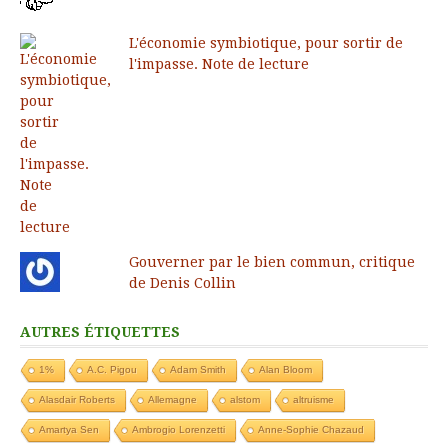
L'économie symbiotique, pour sortir de
l'impasse. Note de lecture
Gouverner par le bien commun, critique
de Denis Collin
AUTRES ÉTIQUETTES
1%
A.C. Pigou
Adam Smith
Alan Bloom
Alasdair Roberts
Allemagne
alstom
altruisme
Amartya Sen
Ambrogio Lorenzetti
Anne-Sophie Chazaud