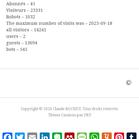
Abonnés – 45
Visiteurs – 23331
Robots – 1032
The maximum number of visits was – 2023-09-18
all visitors – 14241
users – 2
guests – 13694
bots – 545
Copyright © 2026 Claude ROCHET. Tous droits réservés.
Thème Cassions par
FRT
Facebook
Twitter
Email
LinkedIn
Evernote
Mendeley
Message
WhatsApp
Yummly
Pinter