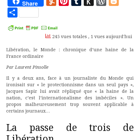
Yummly
Pinterest
Tumblr
Push
WordP
Blo
Share
to
Partager
Kindle
245 vues totales
, 1 vues aujourd'hui
Libération, le Monde : chronique d’une haine de la
France ordinaire
Par Laurent Pinsolle
Il y a deux ans, face à un journaliste du Monde qui
ironisait sur « le protectionnisme dans un seul pays »,
Jacques Sapir lui avait répliqué que « la haine de la
nation, c’est l’internationalisme des imbéciles ». Un
propos malheureusement trop souvent applicable à
certains journaux…
La passe de trois de
Libération