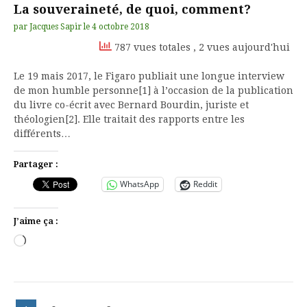
La souveraineté, de quoi, comment?
par
Jacques Sapir
le
4 octobre 2018
787 vues totales
, 2 vues aujourd'hui
Le 19 mais 2017, le Figaro publiait une longue interview
de mon humble personne[1] à l’occasion de la publication
du livre co-écrit avec Bernard Bourdin, juriste et
théologien[2]. Elle traitait des rapports entre les
différents…
Partager :
WhatsApp
Reddit
J’aime ça :
Chargement…
Pagination