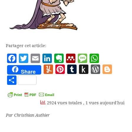
Partager cet article:
Facebook
Twitter
Email
LinkedIn
Evernote
Mendeley
Message
Whats
Yummly
Pinterest
Tumblr
Push
WordP
Blo
Share
to
Partager
Kindle
2924 vues totales
, 1 vues aujourd'hui
Par Christhian Authier