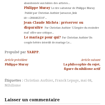
abandonnée aux lubies des artistes...
Philippe Muray
Le rire salvateur de Philippe Muray
Publié par Christian Authier [amazon_link
id= »2844462510″...
Jean-Claude Michéa : préserver ou
disparaître
Par Christian Authier ‘L’Empire du moindre
mal’ offre une critique...
Le mariage pour qui?
Par Christian Authier Un
couple hétéro interdit de mariage Le...
Propulsé par
YARPP
.
Lire
Article précédent
Article suivant
Philippe Muray
La philosophie du sujet,
la
figure du nihilisme actif
suite
Étiquettes :
Christian Authier
,
Franck Lepage
,
mai 68
,
Nihilisme
Laisser un commentaire