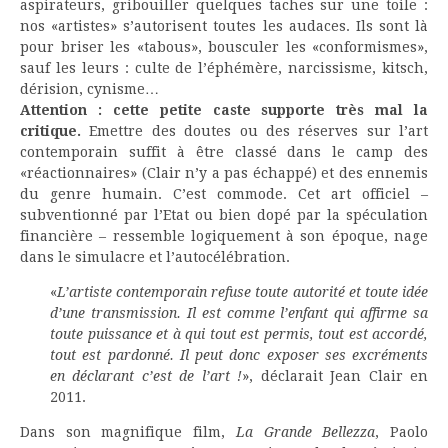
aspirateurs, gribouiller quelques taches sur une toile :
nos «artistes» s’autorisent toutes les audaces. Ils sont là
pour briser les «tabous», bousculer les «conformismes»,
sauf les leurs : culte de l’éphémère, narcissisme, kitsch,
dérision, cynisme…
Attention : cette petite caste supporte très mal la
critique.
Emettre des doutes ou des réserves sur l’art
contemporain suffit à être classé dans le camp des
«réactionnaires» (Clair n’y a pas échappé) et des ennemis
du genre humain. C’est commode. Cet art officiel –
subventionné par l’Etat ou bien dopé par la spéculation
financière – ressemble logiquement à son époque, nage
dans le simulacre et l’autocélébration.
«
L’artiste contemporain refuse toute autorité et toute idée
d’une transmission. Il est comme l’enfant qui affirme sa
toute puissance et à qui tout est permis, tout est accordé,
tout est pardonné. Il peut donc exposer ses excréments
en déclarant c’est de l’art !
», déclarait Jean Clair en
2011.
Dans son magnifique film,
La Grande Bellezza
, Paolo