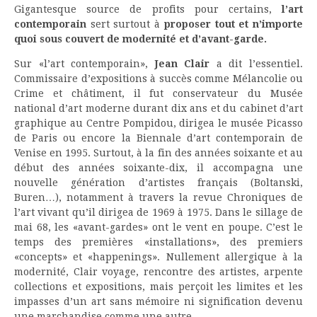
Gigantesque source de profits pour certains,
l’art
contemporain
sert surtout à
proposer tout et n’importe
quoi sous couvert de modernité et d’avant-garde.
Sur «l’art contemporain»,
Jean Clair
a dit l’essentiel.
Commissaire d’expositions à succès comme Mélancolie ou
Crime et châtiment, il fut conservateur du Musée
national d’art moderne durant dix ans et du cabinet d’art
graphique au Centre Pompidou, dirigea le musée Picasso
de Paris ou encore la Biennale d’art contemporain de
Venise en 1995. Surtout, à la fin des années soixante et au
début des années soixante-dix, il accompagna une
nouvelle génération d’artistes français (Boltanski,
Buren…), notamment à travers la revue Chroniques de
l’art vivant qu’il dirigea de 1969 à 1975. Dans le sillage de
mai 68, les «avant-gardes» ont le vent en poupe. C’est le
temps des premières «installations», des premiers
«concepts» et «happenings». Nullement allergique à la
modernité, Clair voyage, rencontre des artistes, arpente
collections et expositions, mais perçoit les limites et les
impasses d’un art sans mémoire ni signification devenu
une marchandise comme une autre.