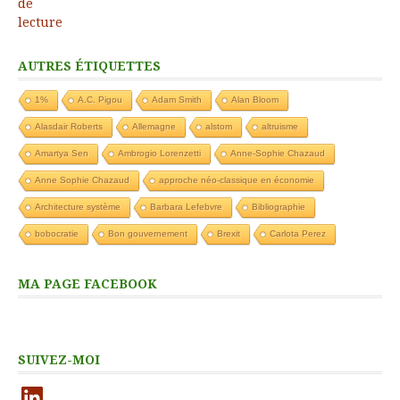
AUTRES ÉTIQUETTES
1%
A.C. Pigou
Adam Smith
Alan Bloom
Alasdair Roberts
Allemagne
alstom
altruisme
Amartya Sen
Ambrogio Lorenzetti
Anne-Sophie Chazaud
Anne Sophie Chazaud
approche néo-classique en économie
Architecture système
Barbara Lefebvre
Bibliographie
bobocratie
Bon gouvernement
Brexit
Carlota Perez
MA PAGE FACEBOOK
SUIVEZ-MOI
LinkedIn