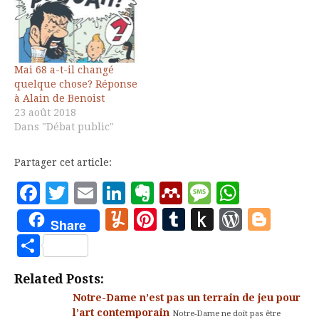
Mai 68 a-t-il changé
quelque chose? Réponse
à Alain de Benoist
23 août 2018
Dans "Débat public"
Partager cet article:
Facebook
Twitter
Email
LinkedIn
Evernote
Mendeley
Message
Whats
Yummly
Pinterest
Tumblr
Push
WordP
Blo
Share
to
Partager
Kindle
Related Posts:
Notre-Dame n’est pas un terrain de jeu pour
l’art contemporain
Notre-Dame ne doit pas être