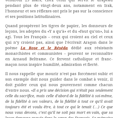
vendredi 23 mars, chez celui qui servit le drapeau
pendant plus de vingt-deux ans, notamment en Irak,
l’honneur et ses réflexes ont pris le pas sur la conscience
et ses positions latitudinaires.
Quand prospèrent les tigres de papier, les donneurs de
leçons, les adeptes du «Y a qu’à» et du «Faut qu’on», lui a
agi. Tous les Français – ceux qui croient au ciel et ceux
qui n’y croient pas, ainsi que l’écrivait Aragon dans le
poème
La Rose et le Réséda
dédié aux résistants
monarchistes et communistes – peuvent se reconnaître
en Arnaud Beltrame. Ce fervent catholique et franc-
maçon nous inspire humilité, admiration et fierté.
Il nous rappelle que mourir n’est pas forcément subir et
son exemple doit nous guider dans le combat à venir, il
doit guider ceux qui nous gouvernent comme chacun
d’entre nous. «
Il a pris une décision qui n’était pas seulement
celle du sacrifice, mais celle d’abord de la fidélité à soi-même,
de la fidélité à ses valeurs, de la fidélité à tout ce qu’il avait
toujours été et voulu être, à tout ce qui le tenait (…) Ce que
nous vous devons, c’est qu’il ne soit pas mort en vain, que sa