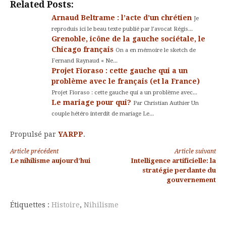
Related Posts:
Arnaud Beltrame : l’acte d’un chrétien
Je
reproduis ici le beau texte publié par l’avocat Régis...
Grenoble, icône de la gauche sociétale, le
Chicago français
On a en mémoire le sketch de
Fernand Raynaud « Ne...
Projet Fioraso : cette gauche qui a un
problème avec le français (et la France)
Projet Fioraso : cette gauche qui a un problème avec...
Le mariage pour qui?
Par Christian Authier Un
couple hétéro interdit de mariage Le...
Propulsé par
YARPP
.
Lire
Article précédent
Article suivant
Le nihilisme aujourd’hui
Intelligence artificielle: la
la
stratégie perdante du
gouvernement
suite
Étiquettes :
Histoire
,
Nihilisme