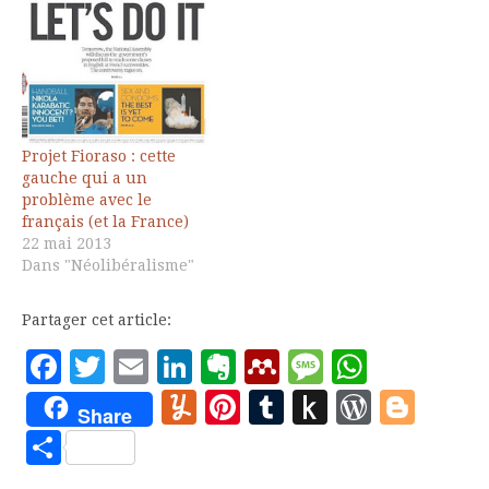
Projet Fioraso : cette
gauche qui a un
problème avec le
français (et la France)
22 mai 2013
Dans "Néolibéralisme"
Partager cet article:
Facebook
Twitter
Email
LinkedIn
Evernote
Mendeley
Message
Whats
Yummly
Pinterest
Tumblr
Push
WordP
Blo
Share
to
Partager
Kindle