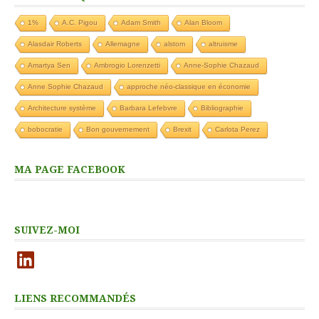
1%
A.C. Pigou
Adam Smith
Alan Bloom
Alasdair Roberts
Allemagne
alstom
altruisme
Amartya Sen
Ambrogio Lorenzetti
Anne-Sophie Chazaud
Anne Sophie Chazaud
approche néo-classique en économie
Architecture système
Barbara Lefebvre
Bibliographie
bobocratie
Bon gouvernement
Brexit
Carlota Perez
MA PAGE FACEBOOK
SUIVEZ-MOI
LinkedIn
LIENS RECOMMANDÉS