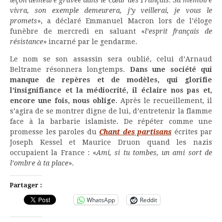
leçon demeure gravée dans le cœur des Français. Sa mémoire
vivra, son exemple demeurera, j’y veillerai, je vous le
promets
», a déclaré Emmanuel Macron lors de l’éloge
funèbre de mercredi en saluant «
l’esprit français de
résistance
» incarné par le gendarme.
Le nom se son assassin sera oublié, celui d’Arnaud
Beltrame résonnera longtemps.
Dans une société qui
manque de repères et de modèles, qui glorifie
l’insignifiance et la médiocrité, il éclaire nos pas et,
encore une fois, nous oblige
. Après le recueillement, il
s’agira de se montrer digne de lui, d’entretenir la flamme
face à la barbarie islamiste. De répéter comme une
promesse les paroles du
Chant des partisans
écrites par
Joseph Kessel et Maurice Druon quand les nazis
occupaient la France : «
Ami, si tu tombes, un ami sort de
l’ombre à ta place
».
Partager :
WhatsApp
Reddit