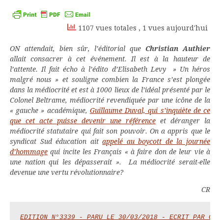
Kindle
1107 vues totales
, 1 vues aujourd'hui
ON attendait, bien sûr, l’éditorial que
Christian Authier
allait consacrer à cet événement. Il est à la hauteur de
l’attente. Il fait écho à l’édito d’Elisabeth Levy » Un héros
malgré nous » et souligne combien la France s’est plongée
dans la médiocrité et est à 1000 lieux de l’idéal présenté par le
Colonel Beltrame, médiocrité revendiquée par une icône de la
« gauche » académique,
Guillaume Duval, qui s’inquiète de ce
que cet acte puisse devenir une référence
et déranger la
médiocrité statutaire qui fait son pouvoir. On a appris que le
syndicat Sud éducation ait
appelé au boycott de la journée
d’hommage
qui incite les Français « à faire don de leur vie à
une nation qui les dépasserait ». La médiocrité serait-elle
devenue une vertu révolutionnaire?
CR
EDITION N°3339 - PARU LE 30/03/2018 - ECRIT PAR Ch