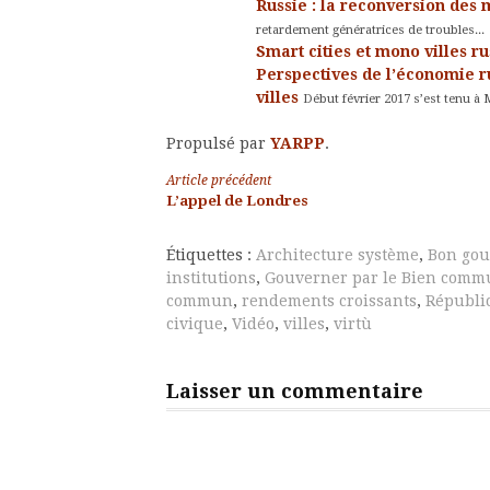
Russie : la reconversion des
retardement génératrices de troubles...
Smart cities et mono villes r
Perspectives de l’économie r
villes
Début février 2017 s’est tenu à 
Propulsé par
YARPP
.
Lire
Article précédent
L’appel de Londres
la
Étiquettes :
Architecture système
,
Bon go
suite
institutions
,
Gouverner par le Bien com
commun
,
rendements croissants
,
Républi
civique
,
Vidéo
,
villes
,
virtù
Laisser un commentaire