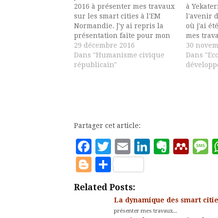
2016 à présenter mes travaux
à Yekater
sur les smart cities à l'EM
l'avenir 
Normandie. J'y ai repris la
où j'ai ét
présentation faite pour mon
mes trava
intervention au forum sur
29 décembre 2016
reconver
30 novem
l'avenir des régions russes à
Dans "Humanisme civique
russes en
Dans "Ec
Yekaterinbourg en octobre
républicain"
levier de 
développ
2016. Cet exposé très complet
transform
(Il est rare d'avoir une
russe. Ce
tribune d'une telle…
d'évaluer
stratégi
Partager cet article:
Facebook
Twitter
Email
LinkedIn
Evern
Men
M
Blogger
Partager
Related Posts:
La dynamique des smart citie
présenter mes travaux...