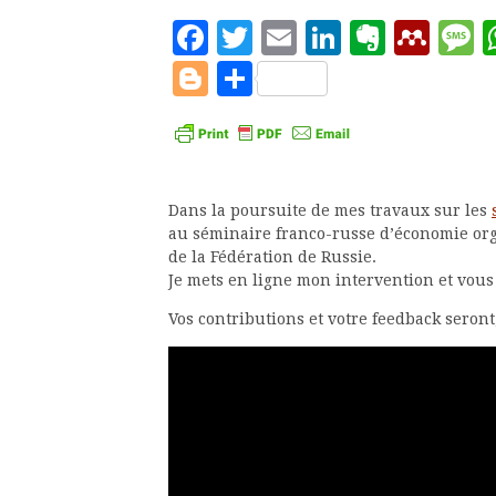
Facebook
Twitter
Email
LinkedIn
Evern
Men
M
Blogger
Partager
Dans la poursuite de mes travaux sur les
au séminaire franco-russe d’économie org
de la Fédération de Russie.
Je mets en ligne mon intervention et vous
Vos contributions et votre feedback seron