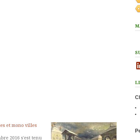
M
S
Li
L
Ch
ies et mono villes
Pe
bre 2016 s'est tenu