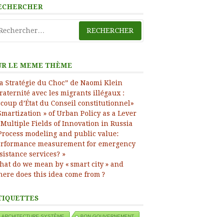
ECHERCHER
ress
chercher :
UR LE MEME THÈME
a Stratégie du Choc” de Naomi Klein
raternité avec les migrants illégaux :
 coup d’État du Conseil constitutionnel»
Smartization » of Urban Policy as a Lever
 Multiple Fields of Innovation in Russia
Process modeling and public value:
rformance measurement for emergency
sistance services? »
at do we mean by « smart city » and
ere does this idea come from ?
TIQUETTES
ARCHITECTURE SYSTÈME
BON GOUVERNEMENT