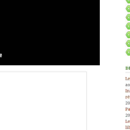
D
Le
ao
In
ré
20
Pa
20
Le
li