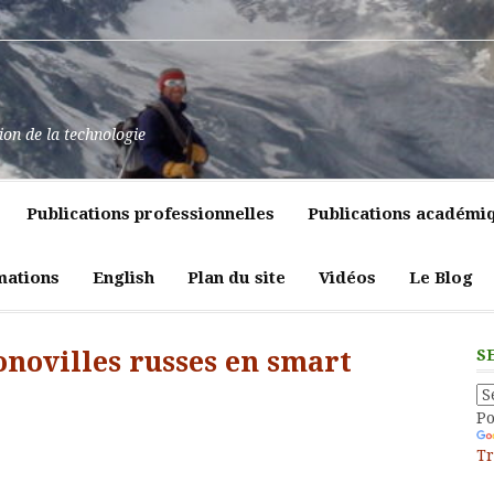
at
ssance
nt
pulence,
ns
tion de la technologie
lics
mment
e
itiques
Publications professionnelles
Publications académi
vreté
liques
ligeante
t
atrices
mations
English
Plan du site
Vidéos
Le Blog
eur
novilles russes en smart
S
P
Tr