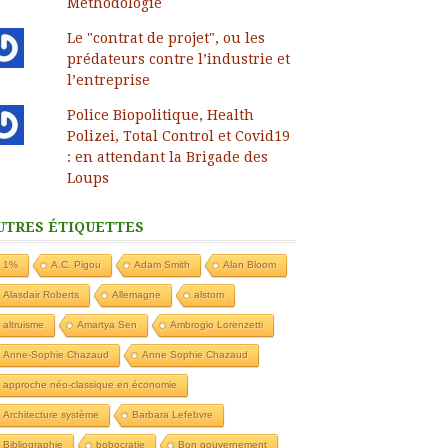
Méthodologie
Le "contrat de projet", ou les
prédateurs contre l’industrie et
l’entreprise
Police Biopolitique, Health
Polizei, Total Control et Covid19
: en attendant la Brigade des
Loups
UTRES ÉTIQUETTES
1%
A.C. Pigou
Adam Smith
Alan Bloom
Alasdair Roberts
Allemagne
alstom
altruisme
Amartya Sen
Ambrogio Lorenzetti
Anne-Sophie Chazaud
Anne Sophie Chazaud
approche néo-classique en économie
Architecture système
Barbara Lefebvre
Bibliographie
bobocratie
Bon gouvernement