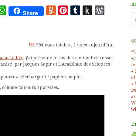
R
ote
deley
essage
WhatsApp
Yummly
Pinterest
Tumblr
Push
WordP
Share
Re
to
Kindle
S
984 vues totales
, 1 vues aujourd'hui
“L
smart cities
, j’ai présenté le cas des monovilles russes
«F
anisé par Jacques Sapir et L’Académie des Sciences
le
« 
 pourrez télécharger le papier complet.
of
« 
t, comme toujours appréciés.
Pe
as
Wh
wh
E