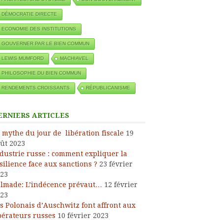
DÉMOCRATIE DIRECTE
ECONOMIE DES INSTITUTIONS
GOUVERNER PAR LE BIEN COMMUN
LEWIS MUMFORD
MACHIAVEL
PHILOSOPHIE DU BIEN COMMUN
RENDEMENTS CROISSANTS
RÉPUBLICANISME
ERNIERS ARTICLES
 mythe du jour de libération fiscale
19
ût 2023
dustrie russe : comment expliquer la
silience face aux sanctions ?
23 février
23
lmade: L’indécence prévaut…
12 février
23
s Polonais d’Auschwitz font affront aux
bérateurs russes
10 février 2023