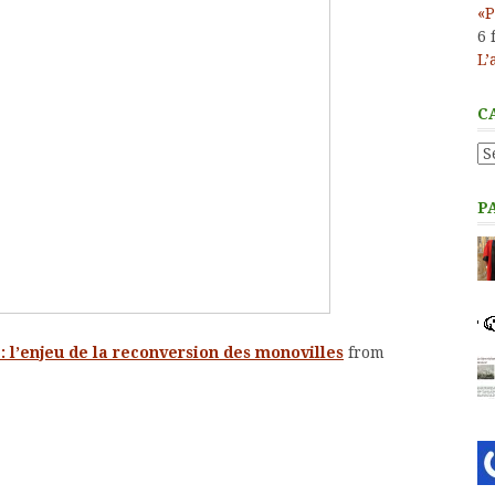
«P
6 
L’
C
Ca
P
: l’enjeu de la reconversion des monovilles
from