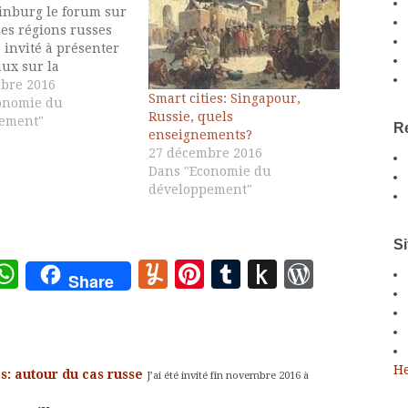
inburg le forum sur
des régions russes
é invité à présenter
ux sur la
sion des monovilles
bre 2016
Smart cities: Singapour,
 smart cities comme
onomie du
Russie, quels
la
ement"
Re
enseignements?
ation de l'économie
27 décembre 2016
 forum a permis
Dans "Economie du
 la maturité de la
développement"
e de développement…
Si
ote
deley
essage
WhatsApp
Yummly
Pinterest
Tumblr
Push
WordP
Share
to
Kindle
He
s: autour du cas russe
J’ai été invité fin novembre 2016 à