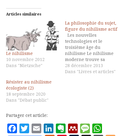
Articles similaires
La philosophie du sujet,
figure du nihilisme actif
Les nouvelles
technologies et le
troisième âge du
Le nihilisme
nihilisme Le nihilisme
10 novembre 2012
moderne trouve sa
Dans "Nietzsche"
source au XVII° siècle
28 décembre 2013
avec l’apparition de la
Dans "Livres et articles"
technique comme
Résister au nihilisme
activité autonome, qui
écologiste (2)
se développe
18 septembre 2020
indépendamment des
Dans "Débat public"
besoins de l’homme.
Hannah Arendt identifie
trois activités humaines
Partager cet article:
fondamentales: le
Facebook
Twitter
Email
LinkedIn
Evernote
Mendeley
Message
Whats
travail, qui correspond
aux nécessités