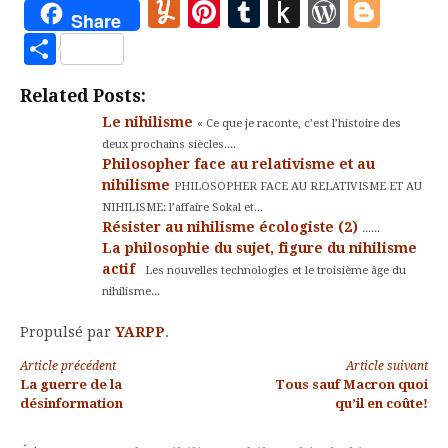
Yummly
Pinterest
Tumblr
Push
WordP
Blo
biologiques du…
Share
to
Partager
Kindle
Related Posts:
Le nihilisme
« Ce que je raconte, c’est l’histoire des
deux prochains siècles....
Philosopher face au relativisme et au
nihilisme
PHILOSOPHER FACE AU RELATIVISME ET AU
NIHILISME: l’affaire Sokal et...
Résister au nihilisme écologiste (2)
......
La philosophie du sujet, figure du nihilisme
actif
Les nouvelles technologies et le troisième âge du
nihilisme...
Propulsé par
YARPP
.
Lire
Article précédent
Article suivant
La guerre de la
Tous sauf Macron quoi
la
désinformation
qu’il en coûte!
suite