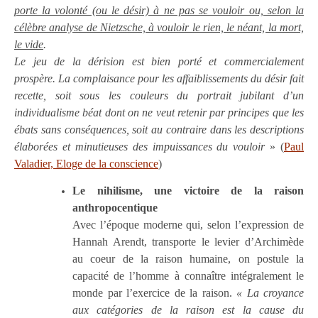
porte la volonté (ou le désir) à ne pas se vouloir ou, selon la
célèbre analyse de Nietzsche, à vouloir le rien, le néant, la mort,
le vide
.
Le jeu de la dérision est bien porté et commercialement
prospère. La complaisance pour les affaiblissements du désir fait
recette, soit sous les couleurs du portrait jubilant d’un
individualisme béat dont on ne veut retenir par principes que les
ébats sans conséquences, soit au contraire dans les descriptions
élaborées et minutieuses des impuissances du vouloir
» (
Paul
Valadier, Eloge de la conscience
)
Le nihilisme, une victoire de la raison
anthropocentique
Avec l’époque moderne qui, selon l’expression de
Hannah Arendt, transporte le levier d’Archimède
au coeur de la raison humaine, on postule la
capacité de l’homme à connaître intégralement le
monde par l’exercice de la raison.
« La croyance
aux catégories de la raison est la cause du