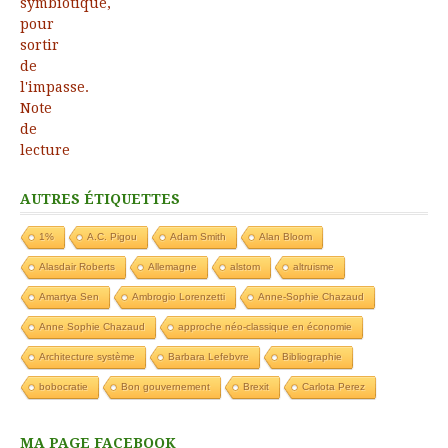
AUTRES ÉTIQUETTES
1%
A.C. Pigou
Adam Smith
Alan Bloom
Alasdair Roberts
Allemagne
alstom
altruisme
Amartya Sen
Ambrogio Lorenzetti
Anne-Sophie Chazaud
Anne Sophie Chazaud
approche néo-classique en économie
Architecture système
Barbara Lefebvre
Bibliographie
bobocratie
Bon gouvernement
Brexit
Carlota Perez
MA PAGE FACEBOOK