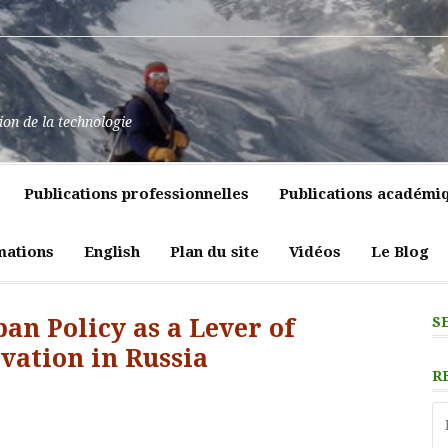
at
ssance
nt
pulence,
ns
tion de la technologie
lics
mment
e
itiques
Publications professionnelles
Publications académi
vreté
liques
ligeante
t
atrices
mations
English
Plan du site
Vidéos
Le Blog
eur
an Policy as a Lever of
S
ovation in Russia
R
Re