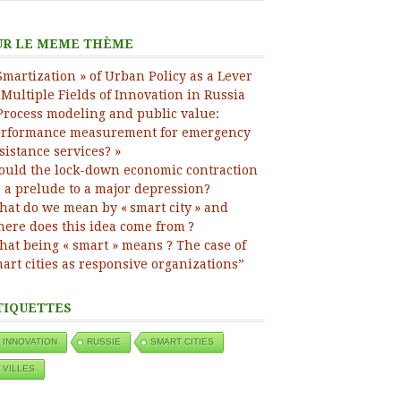
ress
UR LE MEME THÈME
Smartization » of Urban Policy as a Lever
 Multiple Fields of Innovation in Russia
Process modeling and public value:
rformance measurement for emergency
sistance services? »
uld the lock-down economic contraction
 a prelude to a major depression?
at do we mean by « smart city » and
ere does this idea come from ?
at being « smart » means ? The case of
art cities as responsive organizations”
TIQUETTES
INNOVATION
RUSSIE
SMART CITIES
VILLES