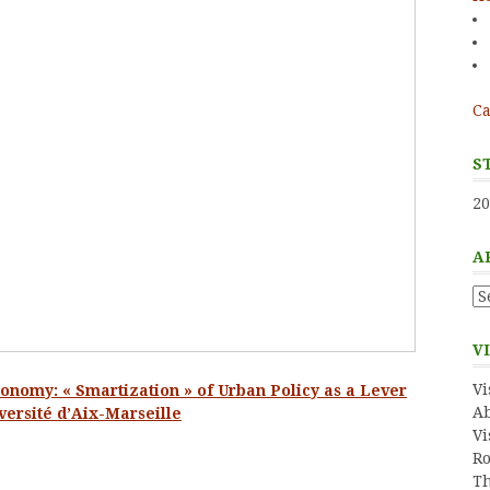
Ca
S
20
A
Ar
V
Vi
onomy: « Smartization » of Urban Policy as a Lever
Ab
versité d’Aix-Marseille
Vi
Ro
Th