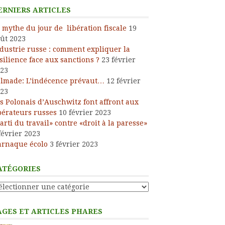
ERNIERS ARTICLES
 mythe du jour de libération fiscale
19
ût 2023
dustrie russe : comment expliquer la
silience face aux sanctions ?
23 février
23
lmade: L’indécence prévaut…
12 février
23
s Polonais d’Auschwitz font affront aux
bérateurs russes
10 février 2023
arti du travail» contre «droit à la paresse»
février 2023
arnaque écolo
3 février 2023
ATÉGORIES
tégories
AGES ET ARTICLES PHARES