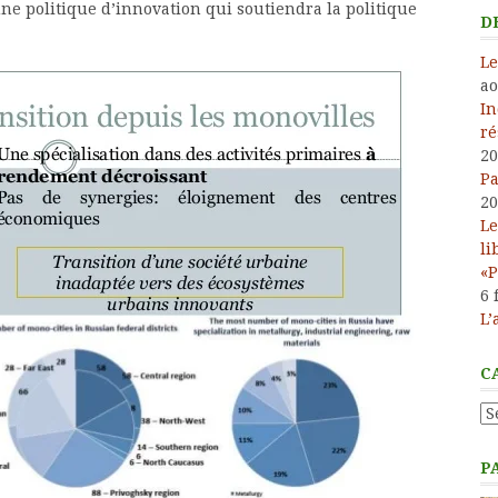
une politique d’innovation qui soutiendra la politique
D
Le
ao
In
ré
20
Pa
20
Le
li
«P
6 
L’
C
Ca
P