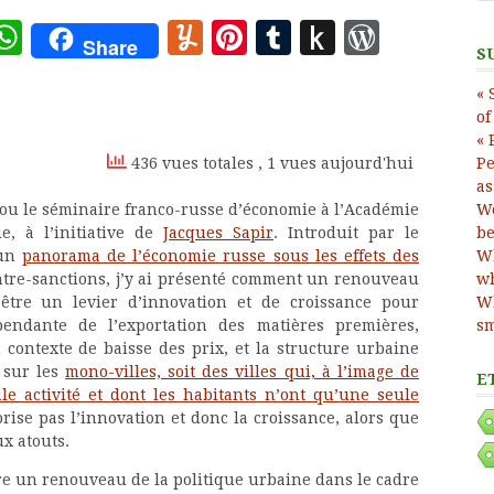
ote
deley
essage
WhatsApp
Yummly
Pinterest
Tumblr
Push
WordP
Share
S
to
« 
Kindle
of
« 
436 vues totales
, 1 vues aujourd'hui
Pe
as
cou le séminaire franco-russe d’économie à l’Académie
Wo
e, à l’initiative de
Jacques Sapir
. Introduit par le
be
 un
panorama de l’économie russe sous les effets des
Wh
ontre-sanctions, j’y ai présenté comment un renouveau
wh
être un levier d’innovation et de croissance pour
Wh
pendante de l’exportation des matières premières,
sm
contexte de baisse des prix, et la structure urbaine
 sur les
mono-villes, soit des villes qui, à l’image de
E
le activité et dont les habitants n’ont qu’une seule
orise pas l’innovation et donc la croissance, alors que
x atouts.
ntre un renouveau de la politique urbaine dans le cadre