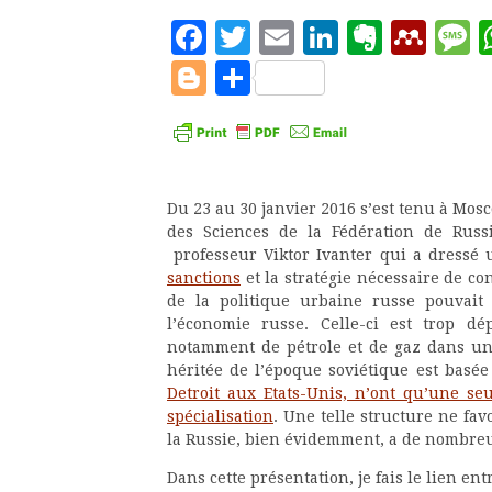
Facebook
Twitter
Email
LinkedIn
Evern
Men
M
Blogger
Partager
Du 23 au 30 janvier 2016 s’est tenu à Mos
des Sciences de la Fédération de Russi
professeur Viktor Ivanter qui a dressé
sanctions
et la stratégie nécessaire de c
de la politique urbaine russe pouvait 
l’économie russe. Celle-ci est trop dé
notamment de pétrole et de gaz dans un 
héritée de l’époque soviétique est basée
Detroit aux Etats-Unis, n’ont qu’une seu
spécialisation
. Une telle structure ne fav
la Russie, bien évidemment, a de nombreu
Dans cette présentation, je fais le lien e