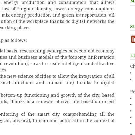
M
d energy production and consumption that allows
t low of “higher density, lower energy consumption”
, mix energy production and green transportation, all
lution of the workplace thanks do digital networks the
S
working places.
Li
 as follows:
ial basis, researching synergies between old economy
L
vities and business models of the
i
conomy (information
 revolution), so as to create intelligent and attractive
Ch
ies.
he new science of cities to allow the integration of all
ysical functions and human life) thanks to digital
Pe
 bottom-up functioning and growth of the city, based
tants, thanks to a renewal of civic life based on direct
nitoring of the smart city, comprehending all the
gical, physical, human and political) in the context of