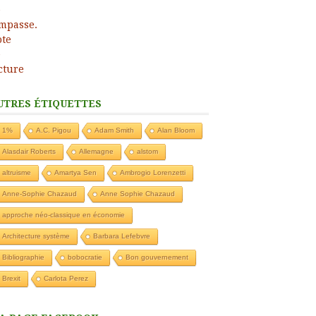
UTRES ÉTIQUETTES
1%
A.C. Pigou
Adam Smith
Alan Bloom
Alasdair Roberts
Allemagne
alstom
altruisme
Amartya Sen
Ambrogio Lorenzetti
Anne-Sophie Chazaud
Anne Sophie Chazaud
approche néo-classique en économie
Architecture système
Barbara Lefebvre
Bibliographie
bobocratie
Bon gouvernement
Brexit
Carlota Perez