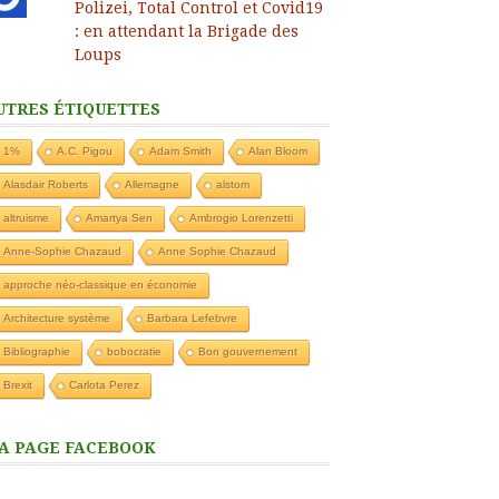
Polizei, Total Control et Covid19
: en attendant la Brigade des
Loups
UTRES ÉTIQUETTES
1%
A.C. Pigou
Adam Smith
Alan Bloom
Alasdair Roberts
Allemagne
alstom
altruisme
Amartya Sen
Ambrogio Lorenzetti
Anne-Sophie Chazaud
Anne Sophie Chazaud
approche néo-classique en économie
Architecture système
Barbara Lefebvre
Bibliographie
bobocratie
Bon gouvernement
Brexit
Carlota Perez
A PAGE FACEBOOK