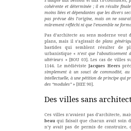
s’adapte aux besoins et aux circonstances, p
cohérente et déterminée ; il en résulte fin
moins liées et dépendantes que les divers se
pas prévue dès l’origine, mais on ne saura
mûrement réfléchi ni que l’ensemble ne form
Pas d’architecte au sens moderne veut 
plans, mais il s’agissait de
plans génériq
bastides qui semblent résulter de p
urbanistique «
n’est que l’aboutissement 
ultérieurs
» [BOU 03]. Les cas de villes 
1144. Le médiéviste
Jacques Heers
préc
simplement à un souci de commodité, au d
intellectuelle, à une pétition de principe qui
des “modules”
» [HEE 90].
Des villes sans architec
Ces villes n’avaient pas d’architecte, ma
beau
qui faisait que chacun avait soin 
n’y avait pas de permis de construire,