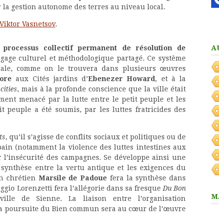
 la gestion autonome des terres au niveau local.
Viktor Vasnetsov
.
 processus collectif permanent de résolution de
A
gage culturel et méthodologique partagé. Ce système
idéale, comme on le trouvera dans plusieurs œuvres
ore
aux Cités jardins d’
Ebenezer Howard
, et à la
cities
, mais à la profonde conscience que la ville était
ent menacé par la lutte entre le petit peuple et les
t peuple a été soumis, par les luttes fratricides des
ts
, qu’il s’agisse de conflits sociaux et politiques ou de
bain (notamment la violence des luttes intestines aux
ar l’insécurité des campagnes. Se développe ainsi une
 synthèse entre la vertu antique et les exigences du
en chrétien
Marsile de Padoue
fera la synthèse dans
ggio Lorenzetti fera l’allégorie dans sa fresque
Du Bon
M
ille de Sienne. La liaison entre l’organisation
et la poursuite du Bien commun sera au cœur de l’œuvre