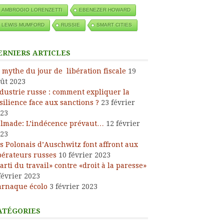
AMBROGIO LORENZETTI
EBENEZER HOWARD
LEWIS MUMFORD
RUSSIE
SMART CITIES
ERNIERS ARTICLES
 mythe du jour de libération fiscale
19
ût 2023
dustrie russe : comment expliquer la
silience face aux sanctions ?
23 février
23
lmade: L’indécence prévaut…
12 février
23
s Polonais d’Auschwitz font affront aux
bérateurs russes
10 février 2023
arti du travail» contre «droit à la paresse»
février 2023
arnaque écolo
3 février 2023
ATÉGORIES