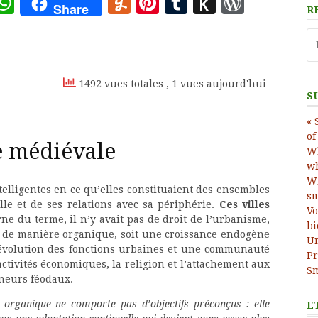
ote
deley
essage
WhatsApp
Yummly
Pinterest
Tumblr
Push
WordP
Share
R
to
Re
Kindle
1492 vues totales
, 1 vues aujourd'hui
S
« 
of
le médiévale
Wh
wh
Wh
ntelligentes en ce qu’elles constituaient des ensembles
sm
lle et de ses relations avec sa périphérie.
Ces villes
Vo
e du terme, il n’y avait pas de droit de l’urbanisme,
bi
nt de manière organique, soit une croissance endogène
Ur
’évolution des fonctions urbaines et une communauté
Pr
ctivités économiques, la religion et l’attachement aux
Sm
gneurs féodaux.
n organique ne comporte pas d’objectifs préconçus : elle
E