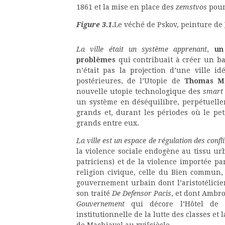
1861 et la mise en place des
zemstvos
pour
Figure 3.1.
Le véché de Pskov, peinture de
La ville était un système apprenant
,
un
problèmes
qui contribuait à créer un ba
n’était pas la projection d’une ville 
postérieures, de l’Utopie de
Thomas M
nouvelle utopie technologique des
smart 
un système en déséquilibre, perpétuellem
grands et, durant les périodes où le peti
grands entre eux.
La ville est un espace de régulation des confli
la violence sociale endogène au tissu ur
patriciens) et de la violence importée p
religion civique, celle du Bien commun,
gouvernement urbain dont l’aristotélici
son traité
De Defensor Pacis
, et dont Ambro
Gouvernement
qui décore l’Hôtel de v
institutionnelle de la lutte des classes 
e
de Machiavel au xvi
siècle.