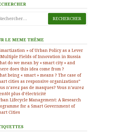
ress
ECHERCHER
chercher :
UR LE MEME THÈME
Smartization » of Urban Policy as a Lever
 Multiple Fields of Innovation in Russia
at do we mean by « smart city » and
ere does this idea come from ?
at being « smart » means ? The case of
art cities as responsive organizations”
us n’avez pas de masques? Vous n’aurez
entôt plus d’électricité
ban Lifecycle Management: A Research
ogramme for a Smart Government of
art Cities
TIQUETTES