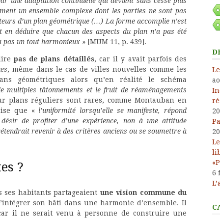
ar une adaptation continuelle qui devient sans cesse plus
alement un ensemble complexe dont les parties ne sont pas
cteurs d’un plan géométrique (…) La forme accomplie n’est
it en déduire que chacun des aspects du plan n’a pas été
a pas un tout harmonieux
» [MUM 11, p. 439].
D
dire
pas de plans détaillés
, car il y avait parfois des
ues
, même dans le cas de villes nouvelles comme les
Le
lans géométriques alors qu’en réalité le schéma
ao
de multiples tâtonnements et le fruit de réaménagements
In
sur plans réguliers sont rares, comme Montauban en
ré
ise que «
l’uniformité lorsqu’elle se manifeste, répond
20
ésir de profiter d’une expérience, non à une attitude
Pa
 prétendrait revenir à des critères anciens ou se soumettre à
20
Le
li
«P
tes ?
6 
L’
is ses habitants partageaient
une vision commune du
d’intégrer son bâti dans une harmonie d’ensemble. Il
C
 car il ne serait venu à personne de construire une