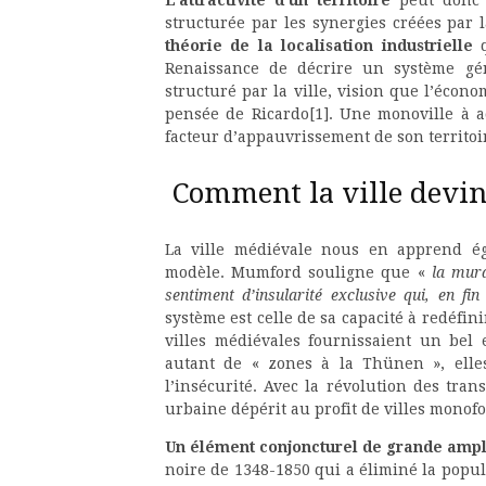
structurée par les synergies créées par 
théorie de la localisation industrielle
q
Renaissance de décrire un système gén
structuré par la ville, vision que l’éco
pensée de Ricardo
[1]. Une monoville à 
facteur d’appauvrissement de son territoi
Comment la ville devint
La ville médiévale nous en apprend é
modèle. Mumford souligne que «
la mura
sentiment d’insularité exclusive qui, en fin 
système est celle de sa capacité à redéfin
villes médiévales fournissaient un bel
autant de « zones à la Thünen », elles
l’insécurité. Avec la révolution des tran
urbaine dépérit au profit de villes monof
Un élément conjoncturel de grande ample
noire de 1348-1850 qui a éliminé la popula