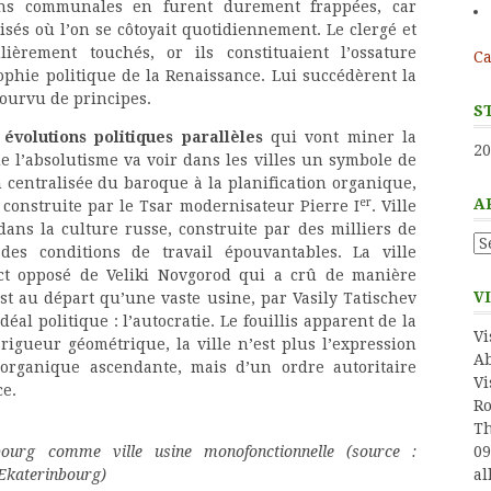
tions communales en furent durement frappées, car
sés où l’on se côtoyait quotidiennement. Le clergé et
ièrement touchés, or ils constituaient l’ossature
Ca
sophie politique de la Renaissance. Lui succédèrent la
pourvu de principes.
S
volutions politiques parallèles
qui vont miner la
20
 l’absolutisme va voir dans les villes un symbole de
n centralisée du baroque à la planification organique,
er
A
construite par le Tsar modernisateur Pierre I
. Ville
ans la culture russe, construite par des milliers de
Ar
es conditions de travail épouvantables. La ville
xact opposé de Veliki Novgorod qui a crû de manière
V
est au départ qu’une vaste usine, par Vasily Tatischev
éal politique : l’autocratie. Le fouillis apparent de la
Vi
 rigueur géométrique, la ville n’est plus l’expression
Ab
organique ascendante, mais d’un ordre autoritaire
Vi
ce.
Ro
Th
bourg comme ville usine monofonctionnelle (source :
09
’Ekaterinbourg)
al