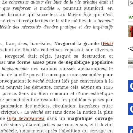
«
Le consensus autour des buts de la vie urbaine était si
Ca
nt que renforcer le modèle
», poursuit Mumford, en
isme baroque qui succédera au Moyen-Âge qui n’est
P
métries et irrégularités de la ville médiévale «
tiennent
léchie des nécessités d’ordre pratique et des impératifs
es, françaises, hanséates,
Novgorod la grande
(
Veliki
aient de libertés collectives reposant sur diverses
. Novgorod était régie, jusqu’à sa destruction et
 par
une forme assez pure de République populaire
a
landsgmeinde
des cantons suisses alémaniques, le
che de la ville pouvait convoquer une assemblée pour
 convoquaient le
véché
étaient liés par convention à la
qui pouvait les démettre, comme cela advint en 1136
r prince. Sens du Bien commun et d’une esthétique
que permettaient de résoudre les problèmes posés par
ganisation des métiers, circulation, interfaces entre
 civique). « Le
vétché
est sans doute la notion la plus
igne
Olga Sevatyanova
dans un
magnifique ouvrage
 décisions y étaient prises par consensus, et il devint
e
ix
siècle, notamment après l’abolition du servage en