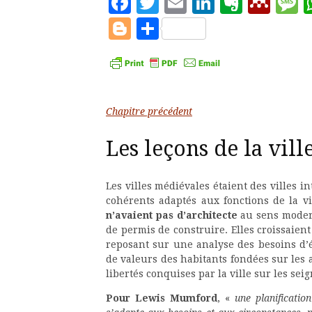
Facebook
Twitter
Email
LinkedIn
Evern
Men
M
Blogger
Partager
Chapitre précédent
Les leçons de la vil
Les villes médiévales étaient des villes i
cohérents adaptés aux fonctions de la vi
n’avaient pas d’architecte
au sens modern
de permis de construire. Elles croissaie
reposant sur une analyse des besoins d
de valeurs des habitants fondées sur les a
libertés conquises par la ville sur les sei
Pour Lewis Mumford
, «
une planificatio