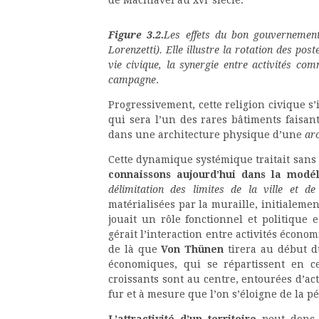
Figure 3.
2.
Les effets du bon gouvernement
Lorenzetti). Elle illustre la rotation des post
vie civique, la synergie entre activités comm
campagne
.
Progressivement, cette religion civique s’
qui sera l’un des rares bâtiments faisant 
dans une architecture physique d’une
arc
Cette dynamique systémique traitait sans 
connaissons aujourd’hui dans la modé
délimitation des limites de la ville et 
matérialisées par la muraille, initialemen
jouait un rôle fonctionnel et politique 
gérait l’interaction entre activités écono
de là que
Von Thünen
tirera au début d
économiques, qui se répartissent en ce
croissants sont au centre, entourées d’a
fur et à mesure que l’on s’éloigne de la pé
L’attractivité d’un territoire
peut donc 