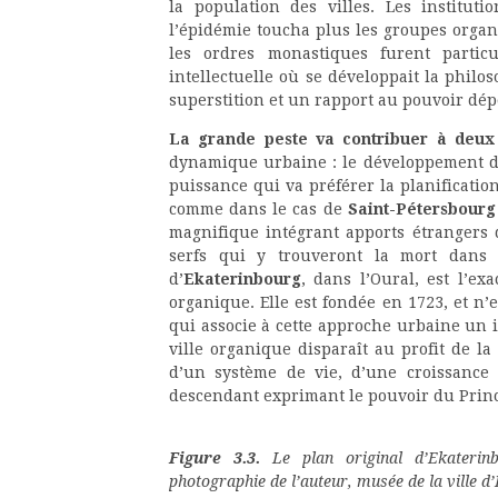
la population des villes. Les institu
l’épidémie toucha plus les groupes organi
les ordres monastiques furent particul
intellectuelle où se développait la philo
superstition et un rapport au pouvoir dé
La grande peste va contribuer à deux é
dynamique urbaine : le développement de
puissance qui va préférer la planificatio
comme dans le cas de
Saint-Pétersbourg
magnifique intégrant apports étrangers d
serfs qui y trouveront la mort dans d
d’
Ekaterinbourg
, dans l’Oural, est l’e
organique. Elle est fondée en 1723, et n’
qui associe à cette approche urbaine un id
ville organique disparaît au profit de la
d’un système de vie, d’une croissance 
descendant exprimant le pouvoir du Prin
Figure 3.3.
Le plan original d’Ekaterin
photographie de l’auteur, musée de la ville d