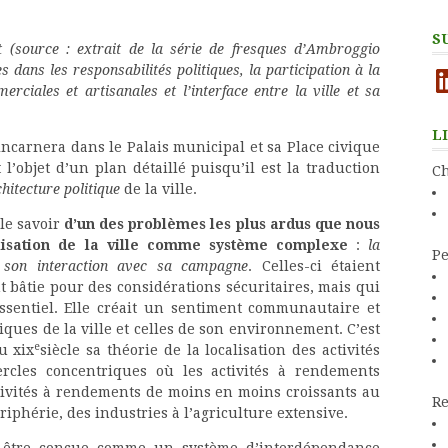
S
 (source : extrait de la série de fresques d’Ambroggio
es dans les responsabilités politiques, la participation à la
Li
erciales et artisanales et l’interface entre la ville et sa
L
incarnera dans le Palais municipal et sa Place civique
l’objet d’un plan détaillé puisqu’il est la traduction
Ch
hitecture politique
de la ville.
le savoir
d’un des problèmes les plus ardus que nous
lisation de la ville comme système complexe
:
la
Pe
de son interaction avec sa campagne
. Celles-ci étaient
t bâtie pour des considérations sécuritaires, mais qui
essentiel. Elle créait un sentiment communautaire et
miques de la ville et celles de son environnement. C’est
e
u xix
siècle sa théorie de la localisation des activités
rcles concentriques où les activités à rendements
ctivités à rendements de moins en moins croissants au
Re
riphérie, des industries à l’agriculture extensive.
être conçue comme un système d’interdépendance