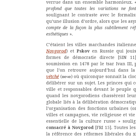
verrue dans un ensemble harmonieux. 
profond que toutes les variations ne fo
soulignant le contraste avec le formal
qu’une illusion d’ordre, alors que les asy
compte de la façon la plus subtilement réf
esthétiques
».
C’étaient les villes marchandes italienn
Novgorod
) et
Pskov
en Russie qui jouiss
formes de démocratie directe [SIN 11]
soumission en 1478 par le tsar Ivan III,
que l’on retrouve aujourd’hui dans l
vétché
(вече) où quiconque sonnait la clo
délibérer sur un sujet. Les princes qui
ville et responsables devant le peuple 
quand les novgorodiens chassèrent leu
globale liés à la délibération démocrati
l’organisation des fonctions urbaines (or
villes et campagnes, vie religieuse et vie
essentielle de la culture russe » soul
consacré à Novgorod
[FRI 15]. Toutes les
la référence des réformes libérales du x