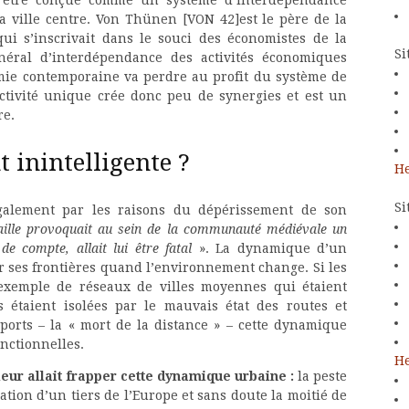
la ville centre. Von Thünen [VON 42]est le père de la
ui s’inscrivait dans le souci des économistes de la
Si
éral d’interdépendance des activités économiques
nomie contemporaine va perdre au profit du système de
activité unique crée donc peu de synergies et est un
re.
 inintelligente ?
He
Si
galement par les raisons du dépérissement de son
ille provoquait au sein de la communauté médiévale un
de compte, allait lui être fatal
». La dynamique d’un
ir ses frontières quand l’environnement change. Si les
 exemple de réseaux de villes moyennes qui étaient
 étaient isolées par le mauvais état des routes et
sports – la « mort de la distance » – cette dynamique
onctionnelles.
He
ur allait frapper cette dynamique urbaine :
la peste
tion d’un tiers de l’Europe et sans doute la moitié de