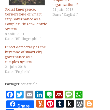
organizations”
Social Emergence,
21 juin 2018
Cornerstone of Smart
Dans "English"
City Governance as a
Complex Citizen-Centric
System
8 août 2021
Dans "Bibliographie"
Direct democracy as the
keystone of smart city
governance as a
complex system
21 juin 2018
Dans "English"
Partager cet article:
Facebook
Twitter
Email
LinkedIn
Evernote
Mendeley
Message
Whats
Yummly
Pinterest
Tumblr
Push
WordP
Blo
Share