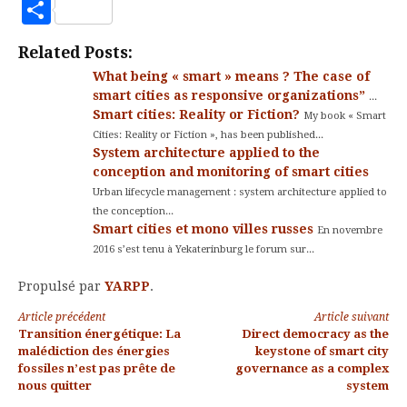
to
Partager
Kindle
Related Posts:
What being « smart » means ? The case of
smart cities as responsive organizations”
...
Smart cities: Reality or Fiction?
My book « Smart
Cities: Reality or Fiction », has been published...
System architecture applied to the
conception and monitoring of smart cities
Urban lifecycle management : system architecture applied to
the conception...
Smart cities et mono villes russes
En novembre
2016 s’est tenu à Yekaterinburg le forum sur...
Propulsé par
YARPP
.
Lire
Article précédent
Article suivant
Transition énergétique: La
Direct democracy as the
la
malédiction des énergies
keystone of smart city
fossiles n’est pas prête de
governance as a complex
suite
nous quitter
system