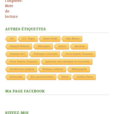
AUTRES ÉTIQUETTES
1%
A.C. Pigou
Adam Smith
Alan Bloom
Alasdair Roberts
Allemagne
alstom
altruisme
Amartya Sen
Ambrogio Lorenzetti
Anne-Sophie Chazaud
Anne Sophie Chazaud
approche néo-classique en économie
Architecture système
Barbara Lefebvre
Bibliographie
bobocratie
Bon gouvernement
Brexit
Carlota Perez
MA PAGE FACEBOOK
SUIVEZ-MOI