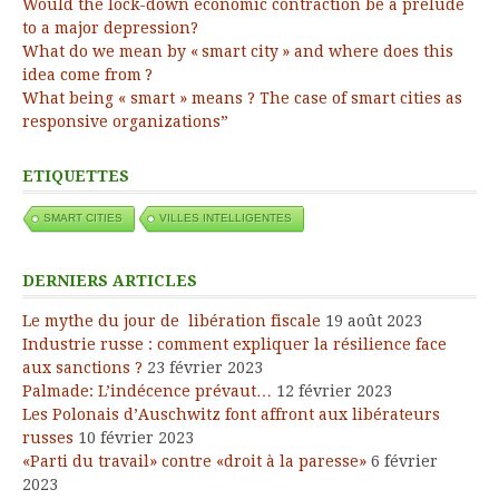
Would the lock-down economic contraction be a prelude
to a major depression?
What do we mean by « smart city » and where does this
idea come from ?
What being « smart » means ? The case of smart cities as
responsive organizations”
ETIQUETTES
SMART CITIES
VILLES INTELLIGENTES
DERNIERS ARTICLES
Le mythe du jour de libération fiscale
19 août 2023
Industrie russe : comment expliquer la résilience face
aux sanctions ?
23 février 2023
Palmade: L’indécence prévaut…
12 février 2023
Les Polonais d’Auschwitz font affront aux libérateurs
russes
10 février 2023
«Parti du travail» contre «droit à la paresse»
6 février
2023