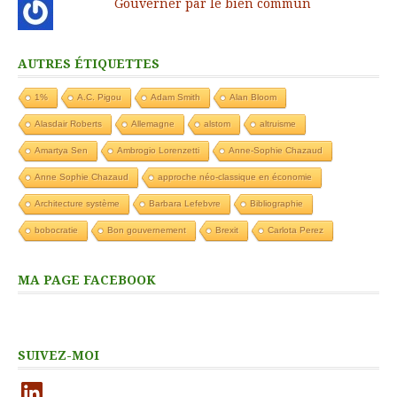
Gouverner par le bien commun
AUTRES ÉTIQUETTES
1%
A.C. Pigou
Adam Smith
Alan Bloom
Alasdair Roberts
Allemagne
alstom
altruisme
Amartya Sen
Ambrogio Lorenzetti
Anne-Sophie Chazaud
Anne Sophie Chazaud
approche néo-classique en économie
Architecture système
Barbara Lefebvre
Bibliographie
bobocratie
Bon gouvernement
Brexit
Carlota Perez
MA PAGE FACEBOOK
SUIVEZ-MOI
LinkedIn