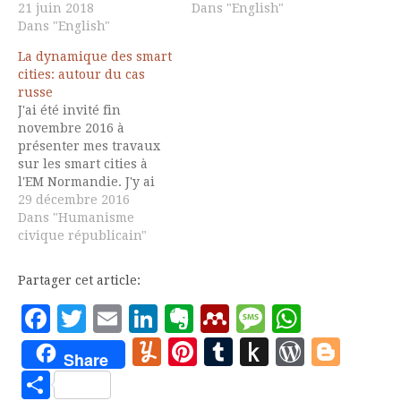
21 juin 2018
Dans "English"
Dans "English"
La dynamique des smart
cities: autour du cas
russe
J'ai été invité fin
novembre 2016 à
présenter mes travaux
sur les smart cities à
l'EM Normandie. J'y ai
repris la présentation
29 décembre 2016
faite pour mon
Dans "Humanisme
intervention au forum
civique républicain"
sur l'avenir des régions
russes à Yekaterinbourg
Partager cet article:
en octobre 2016. Cet
exposé très complet (Il
Facebook
Twitter
Email
LinkedIn
Evernote
Mendeley
Message
Whats
est rare d'avoir une
Yummly
Pinterest
Tumblr
Push
WordP
Blo
tribune d'une telle…
Share
to
Partager