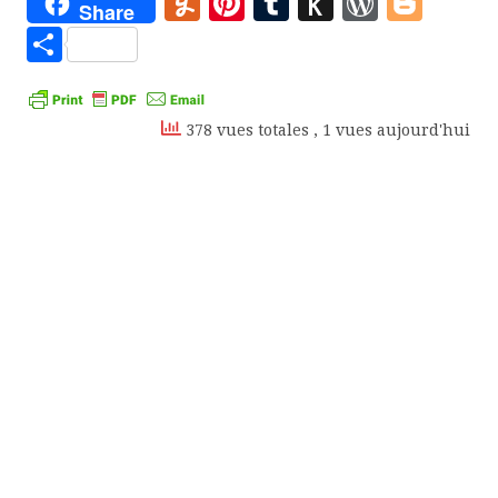
Yummly
Pinterest
Tumblr
Push
WordP
Blo
Share
to
Partager
Kindle
378 vues totales
, 1 vues aujourd'hui