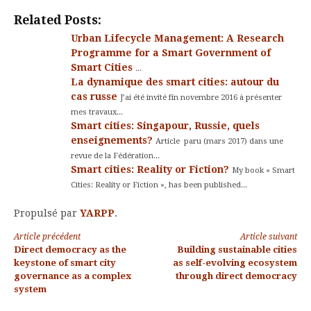
Kindle
Related Posts:
Urban Lifecycle Management: A Research
Programme for a Smart Government of
Smart Cities
...
La dynamique des smart cities: autour du
cas russe
J’ai été invité fin novembre 2016 à présenter
mes travaux...
Smart cities: Singapour, Russie, quels
enseignements?
Article paru (mars 2017) dans une
revue de la Fédération...
Smart cities: Reality or Fiction?
My book « Smart
Cities: Reality or Fiction », has been published...
Propulsé par
YARPP
.
Lire
Article précédent
Article suivant
Direct democracy as the
Building sustainable cities
la
keystone of smart city
as self-evolving ecosystem
governance as a complex
through direct democracy
suite
system