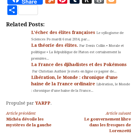
Share
to
Partager
Kindle
Related Posts:
L’échec des élites françaises
Le syllogisme de
Sciences Po mardi 6 mai 2014, par...
La théorie des élites.
Par Denis Collin • Morale et
politique • La République de Platon est certainement la
première...
La France des djihadistes et des Pokémons
Par Christian Authier Je mets en ligne ce papier de...
Libération, le Monde : chronique d’une
haine de la France ordinaire
Libération, le Monde
: chronique d’une haine de la France...
Propulsé par
YARPP
.
Lire
Article précédent
Article suivant
Michéa dévoile les
Le gouvernement libre
la
mystères de la gauche
dans les fresques de
Lorenzetti