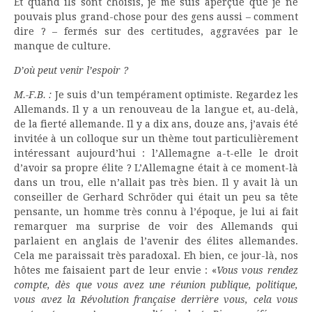
Et quand ils sont choisis, je me suis aperçue que je ne
pouvais plus grand-chose pour des gens aussi – comment
dire ? – fermés sur des certitudes, aggravées par le
manque de culture.
D’où peut venir l’espoir ?
M.-F.B. :
Je suis d’un tempérament optimiste. Regardez les
Allemands. Il y a un renouveau de la langue et, au-delà,
de la fierté allemande. Il y a dix ans, douze ans, j’avais été
invitée à un colloque sur un thème tout particulièrement
intéressant aujourd’hui : l’Allemagne a-t-elle le droit
d’avoir sa propre élite ? L’Allemagne était à ce moment-là
dans un trou, elle n’allait pas très bien. Il y avait là un
conseiller de Gerhard Schröder qui était un peu sa tête
pensante, un homme très connu à l’époque, je lui ai fait
remarquer ma surprise de voir des Allemands qui
parlaient en anglais de l’avenir des élites allemandes.
Cela me paraissait très paradoxal. Eh bien, ce jour-là, nos
hôtes me faisaient part de leur envie : «
Vous vous rendez
compte, dès que vous avez une réunion publique, politique,
vous avez la Révolution française derrière vous, cela vous