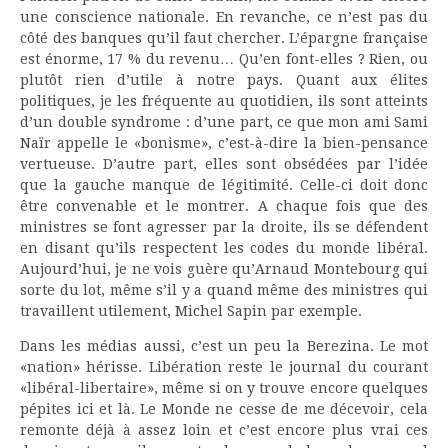
une conscience nationale. En revanche, ce n’est pas du
côté des banques qu’il faut chercher. L’épargne française
est énorme, 17 % du revenu… Qu’en font-elles ? Rien, ou
plutôt rien d’utile à notre pays. Quant aux élites
politiques, je les fréquente au quotidien, ils sont atteints
d’un double syndrome : d’une part, ce que mon ami Sami
Naïr appelle le «bonisme», c’est-à-dire la bien-pensance
vertueuse. D’autre part, elles sont obsédées par l’idée
que la gauche manque de légitimité. Celle-ci doit donc
être convenable et le montrer. A chaque fois que des
ministres se font agresser par la droite, ils se défendent
en disant qu’ils respectent les codes du monde libéral.
Aujourd’hui, je ne vois guère qu’Arnaud Montebourg qui
sorte du lot, même s’il y a quand même des ministres qui
travaillent utilement, Michel Sapin par exemple.
Dans les médias aussi, c’est un peu la Berezina. Le mot
«nation» hérisse. Libération reste le journal du courant
«libéral-libertaire», même si on y trouve encore quelques
pépites ici et là. Le Monde ne cesse de me décevoir, cela
remonte déjà à assez loin et c’est encore plus vrai ces