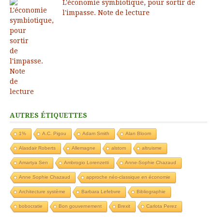
L'économie symbiotique, pour sortir de
l'impasse. Note de lecture
AUTRES ÉTIQUETTES
1%
A.C. Pigou
Adam Smith
Alan Bloom
Alasdair Roberts
Allemagne
alstom
altruisme
Amartya Sen
Ambrogio Lorenzetti
Anne-Sophie Chazaud
Anne Sophie Chazaud
approche néo-classique en économie
Architecture système
Barbara Lefebvre
Bibliographie
bobocratie
Bon gouvernement
Brexit
Carlota Perez