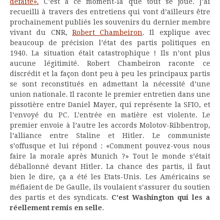
défaite».
C’est à ce moment-là que tout se joue. J’ai
recueilli à travers des entretiens qui vont d’ailleurs être
prochainement publiés les souvenirs du dernier membre
vivant du CNR,
Robert Chambeiron
. Il explique avec
beaucoup de précision l’état des partis politiques en
1940. La situation était catastrophique ! Ils n’ont plus
aucune légitimité. Robert Chambeiron raconte ce
discrédit et la façon dont peu à peu les principaux partis
se sont reconstitués en admettant la nécessité d’une
union nationale. Il raconte le premier entretien dans une
pissotière entre Daniel Mayer, qui représente la SFIO, et
l’envoyé du PC. L’entrée en matière est violente. Le
premier envoie à l’autre les accords Molotov-Ribbentrop,
l’alliance entre Staline et Hitler. Le communiste
s’offusque et lui répond : «Comment pouvez-vous nous
faire la morale après Munich ?» Tout le monde s’était
déballonné devant Hitler. La chance des partis, il faut
bien le dire, ça a été les Etats-Unis. Les Américains se
méfiaient de De Gaulle, ils voulaient s’assurer du soutien
des partis et des syndicats.
C’est Washington qui les a
réellement remis en selle
.