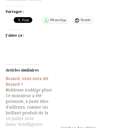
Partager :
WhatsApp
Reddit
J’aime ça :
Articles similaires
Bezard, vous avez dit
Bezard ?
Noblesse n'oblige plus!
Ce monsieur a été
présenté, à juste titre
d'ailleurs, comme un
brillant produit de la
méritocratie
10 juillet 2016
républicaine. Gros
Dans "Intelligence