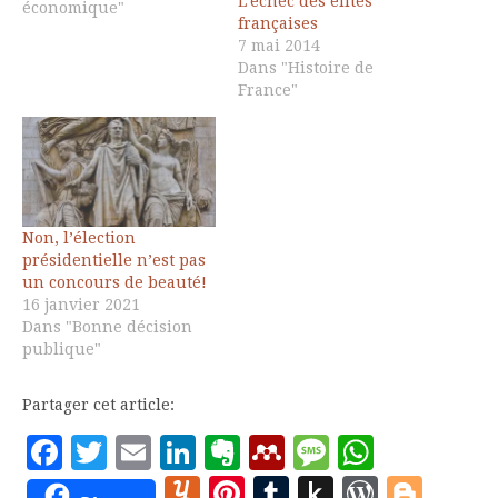
L’échec des élites
bosseur, excellent dans
économique"
françaises
la mécanique
7 mai 2014
administrative, un pays
Dans "Histoire de
a besoin de grands
France"
commis de ce type. Mais
cela doit-il se faire aux
dépens de l'éthique, la
capacité de discerner…
Non, l’élection
présidentielle n’est pas
un concours de beauté!
16 janvier 2021
Dans "Bonne décision
publique"
Partager cet article:
Facebook
Twitter
Email
LinkedIn
Evernote
Mendeley
Message
Whats
Yummly
Pinterest
Tumblr
Push
WordP
Blo