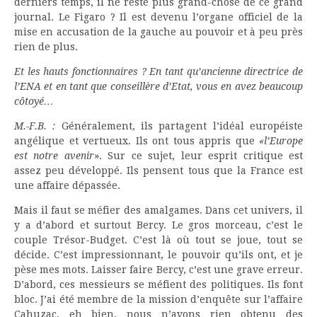
derniers temps, il ne reste plus grand-chose de ce grand
journal. Le Figaro ? Il est devenu l’organe officiel de la
mise en accusation de la gauche au pouvoir et à peu près
rien de plus.
Et les hauts fonctionnaires ? En tant qu’ancienne directrice de
l’ENA et en tant que conseillère d’Etat, vous en avez beaucoup
côtoyé…
M.-F.B. :
Généralement, ils partagent l’idéal européiste
angélique et vertueux. Ils ont tous appris que
«l’Europe
est notre avenir
». Sur ce sujet, leur esprit critique est
assez peu développé. Ils pensent tous que la France est
une affaire dépassée.
Mais il faut se méfier des amalgames. Dans cet univers, il
y a d’abord et surtout Bercy. Le gros morceau, c’est le
couple Trésor-Budget. C’est là où tout se joue, tout se
décide. C’est impressionnant, le pouvoir qu’ils ont, et je
pèse mes mots. Laisser faire Bercy, c’est une grave erreur.
D’abord, ces messieurs se méfient des politiques. Ils font
bloc. J’ai été membre de la mission d’enquête sur l’affaire
Cahuzac, eh bien, nous n’avons rien obtenu des