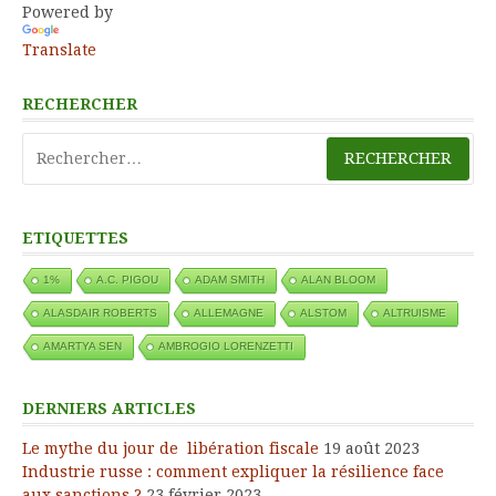
Powered by
Translate
RECHERCHER
Rechercher :
ETIQUETTES
1%
A.C. PIGOU
ADAM SMITH
ALAN BLOOM
ALASDAIR ROBERTS
ALLEMAGNE
ALSTOM
ALTRUISME
AMARTYA SEN
AMBROGIO LORENZETTI
DERNIERS ARTICLES
Le mythe du jour de libération fiscale
19 août 2023
Industrie russe : comment expliquer la résilience face
aux sanctions ?
23 février 2023