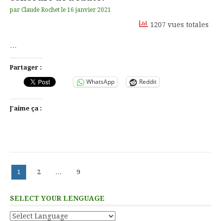
par
Claude Rochet
le
16 janvier 2021
1207 vues totales
…
Partager :
WhatsApp
Reddit
J’aime ça :
Pagination
Page
Page
Page
1
2
…
9
des
publications
SELECT YOUR LENGUAGE