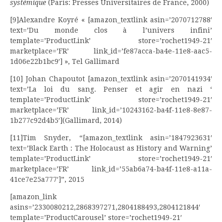
systémique
(Paris: Presses Universitaires de France, 2000)
[9]Alexandre Koyré « [amazon_textlink asin=’2070712788′
text=’Du monde clos à l’univers infini’
template=’ProductLink’ store=’rochet1949-21′
marketplace=’FR’ link_id=’fe87acca-ba4e-11e8-aac5-
1d06e22b1bc9′] », Tel Gallimard
[10] Johan Chapoutot [amazon_textlink asin=’2070141934′
text=’La loi du sang. Penser et agir en nazi ‘
template=’ProductLink’ store=’rochet1949-21′
marketplace=’FR’ link_id=’10243162-ba4f-11e8-8e87-
1b277c92d4b5′](Gallimard, 2014)
[11]Tim Snyder, “[amazon_textlink asin=’1847923631′
text=’Black Earth : The Holocaust as History and Warning’
template=’ProductLink’ store=’rochet1949-21′
marketplace=’FR’ link_id=’55ab6a74-ba4f-11e8-a11a-
41ce7e25a777′]”, 2015
[amazon_link
asins=’2330080212,2868397271,2804188493,2804121844′
template=’ProductCarousel’ store=’rochet1949-21′