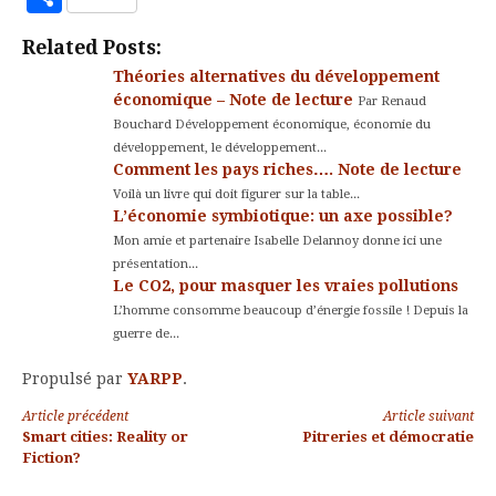
Kindle
Related Posts:
Théories alternatives du développement
économique – Note de lecture
Par Renaud
Bouchard Développement économique, économie du
développement, le développement...
Comment les pays riches…. Note de lecture
Voilà un livre qui doit figurer sur la table...
L’économie symbiotique: un axe possible?
Mon amie et partenaire Isabelle Delannoy donne ici une
présentation...
Le CO2, pour masquer les vraies pollutions
L’homme consomme beaucoup d’énergie fossile ! Depuis la
guerre de...
Propulsé par
YARPP
.
Lire
Article précédent
Article suivant
Smart cities: Reality or
Pitreries et démocratie
la
Fiction?