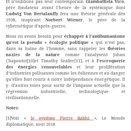
Et n’oublions pas leur contemporain
Giambattista Vico
,
père fondateur avant l’heure de la systémique dont
Ludwig Von Bertalanffy
fera une théorie générale dès
1938, inspirant
Norbert Wiener
, le père de la
cybernétique d’après-guerre.
Nous en avons besoin pour
échapper à l’antihumanisme
qu’est la pseudo « écologie politique »
qui n’est pas,
dans sa haine de l’homme, sans rappeler les
théories
nazies de la nature
comme l’analysent Johan
Chapoutot
[10]et Timothy Snider
[11], et à
l’escroquerie
des énergies renouvelables
et leur prolifération
d’industries polluantes comme les éoliennes et au danger
qu’elles font courir à notre indépendance énergétique. Il
y d’autres voies pour sortir de l’impasse actuelle que la
régression industrielle, technologique et
civilisationnelle.
Notes
:
[1]Voir «
le système Pierre Rabhi
», Le Monde
diplomatique, aout 2018