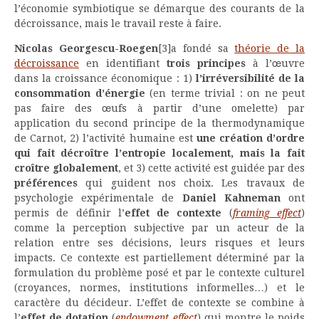
l’économie symbiotique se démarque des courants de la
décroissance, mais le travail reste à faire.
Nicolas Georgescu-Roegen
[3]a fondé sa
théorie de la
décroissance
en identifiant
trois principes
à l’œuvre
dans la croissance économique : 1)
l’irréversibilité de la
consommation d’énergie
(en terme trivial : on ne peut
pas faire des œufs à partir d’une omelette) par
application du second principe de la thermodynamique
de Carnot, 2) l’activité humaine est
une création d’ordre
qui fait décroître l’entropie localement, mais la fait
croître globalement
, et 3) cette activité est guidée par des
préférences
qui guident nos choix. Les travaux de
psychologie expérimentale de
Daniel Kahneman
ont
permis de définir l’
effet de contexte
(
framing effect
)
comme la perception subjective par un acteur de la
relation entre ses décisions, leurs risques et leurs
impacts. Ce contexte est partiellement déterminé par la
formulation du problème posé et par le contexte culturel
(croyances, normes, institutions informelles…) et le
caractère du décideur. L’effet de contexte se combine à
l’
effet de dotation
(
endowment effect
) qui montre le poids