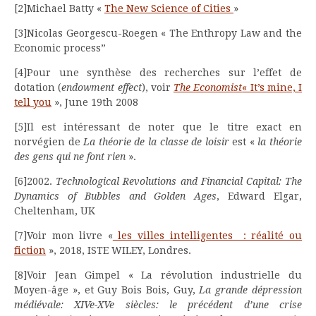
[2]Michael Batty «
The New Science of Cities
»
[3]Nicolas Georgescu-Roegen « The Enthropy Law and the
Economic process”
[4]Pour une synthèse des recherches sur l’effet de
dotation (
endowment effect
), voir
The Economist
« It’s mine, I
tell you
», June 19th 2008
[5]Il est intéressant de noter que le titre exact en
norvégien de
La théorie de la classe de loisir
est «
la théorie
des gens qui ne font rien
».
[6]2002.
Technological Revolutions and Financial Capital: The
Dynamics of Bubbles and Golden Ages
, Edward Elgar,
Cheltenham, UK
[7]Voir mon livre «
les villes intelligentes : réalité ou
fiction
», 2018, ISTE WILEY, Londres.
[8]Voir Jean Gimpel « La révolution industrielle du
Moyen-âge », et Guy Bois Bois, Guy,
La grande dépression
médiévale: XIVe-XVe siècles: le précédent d’une crise