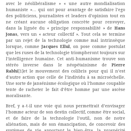
avec le néolibéralisme » « une autre mondialisation
humaniste »… qui ont pour avantage de satisfaire l’ego
des politiciens, journalistes et leaders d’opinion tout en
ne créant aucune obligation concrète pour renvoyer,
dans la lignée du « principe responsabilité » de
Hans
Jonas
, vers un « acteur collectif ». Tout cela se termine
par un rejet de la technologie comme mal intrinsèque
lorsque, comme
Jacques Ellul
, on pose comme postulat
que les ruses de la technologie triompheront toujours sur
l’intelligence humaine. Cet anti-humanisme trouve son
stéréo inverse dans le néopétainisme de
Pierre
Rabhi
[1]et le mouvement des colibris pour qui il n’est
d’autre action que celle de l’individu à sa microéchelle.
Une sorte de jansénisme écologique où l’homme coupable
tente de racheter le fait d’être homme par une ascèse
moralisante.
Bref, y a-t-il une voie qui nous permettrait d’envisager
l’homme acteur de son destin collectif, comme être social,
et de faire de la technologie l’outil, non de notre
aliénation, mais de son émancipation, de concevoir des
systèmes de vie apportant le bien-être, la prospérité