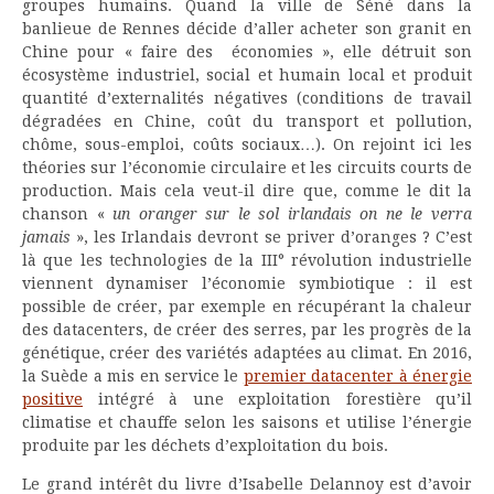
groupes humains. Quand la ville de Séné dans la
banlieue de Rennes décide d’aller acheter son granit en
Chine pour « faire des économies », elle détruit son
écosystème industriel, social et humain local et produit
quantité d’externalités négatives (conditions de travail
dégradées en Chine, coût du transport et pollution,
chôme, sous-emploi, coûts sociaux…). On rejoint ici les
théories sur l’économie circulaire et les circuits courts de
production. Mais cela veut-il dire que, comme le dit la
chanson «
un oranger sur le sol irlandais on ne le verra
jamais
», les Irlandais devront se priver d’oranges ? C’est
là que les technologies de la III° révolution industrielle
viennent dynamiser l’économie symbiotique : il est
possible de créer, par exemple en récupérant la chaleur
des datacenters, de créer des serres, par les progrès de la
génétique, créer des variétés adaptées au climat. En 2016,
la Suède a mis en service le
premier datacenter à énergie
positive
intégré à une exploitation forestière qu’il
climatise et chauffe selon les saisons et utilise l’énergie
produite par les déchets d’exploitation du bois.
Le grand intérêt du livre d’Isabelle Delannoy est d’avoir