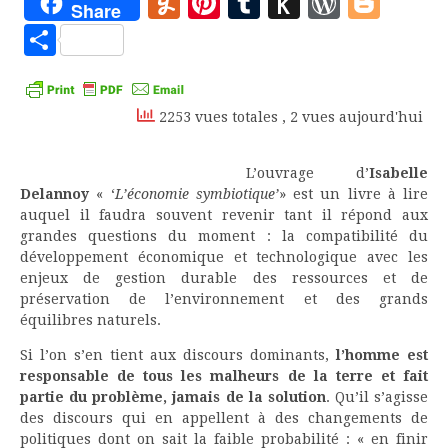
Yummly
Pinterest
Tumblr
Push
WordP
Blo
Share
to
Partager
Kindle
2253 vues totales
, 2 vues aujourd'hui
L’ouvrage d’
Isabelle
Delannoy
« ‘
L’économie symbiotique’
» est un livre à lire
auquel il faudra souvent revenir tant il répond aux
grandes questions du moment : la compatibilité du
développement économique et technologique avec les
enjeux de gestion durable des ressources et de
préservation de l’environnement et des grands
équilibres naturels.
Si l’on s’en tient aux discours dominants,
l’homme est
responsable de tous les malheurs de la terre et fait
partie du problème, jamais de la solution
. Qu’il s’agisse
des discours qui en appellent à des changements de
politiques dont on sait la faible probabilité : « en finir