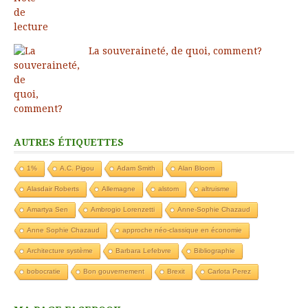
La souveraineté, de quoi, comment?
AUTRES ÉTIQUETTES
1%
A.C. Pigou
Adam Smith
Alan Bloom
Alasdair Roberts
Allemagne
alstom
altruisme
Amartya Sen
Ambrogio Lorenzetti
Anne-Sophie Chazaud
Anne Sophie Chazaud
approche néo-classique en économie
Architecture système
Barbara Lefebvre
Bibliographie
bobocratie
Bon gouvernement
Brexit
Carlota Perez