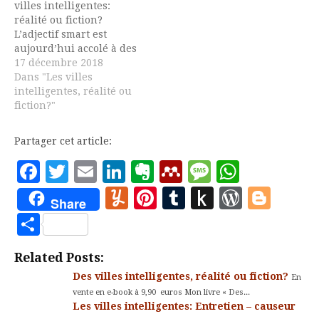
villes intelligentes:
entretien réalisé par
réalité ou fiction?
Vincent Lapierre me
L’adjectif smart est
permet…
aujourd’hui accolé à des
systèmes
17 décembre 2018
technologiques. Tout
Dans "Les villes
système qui est capable
intelligentes, réalité ou
de s’autoréguler sur la
fiction?"
base d’un phénomène
de rétroaction est
Partager cet article:
qualifié d’intelligent, à
l’image d’un thermostat.
Facebook
Twitter
Email
LinkedIn
Evernote
Mendeley
Message
Whats
L’intelligence se définit
Yummly
Pinterest
Tumblr
Push
WordP
Blo
comme la capacité à
Share
modifier son
to
Partager
comportement en
fonction…
Kindle
Related Posts:
Des villes intelligentes, réalité ou fiction?
En
vente en e-book à 9,90 euros Mon livre « Des...
Les villes intelligentes: Entretien – causeur