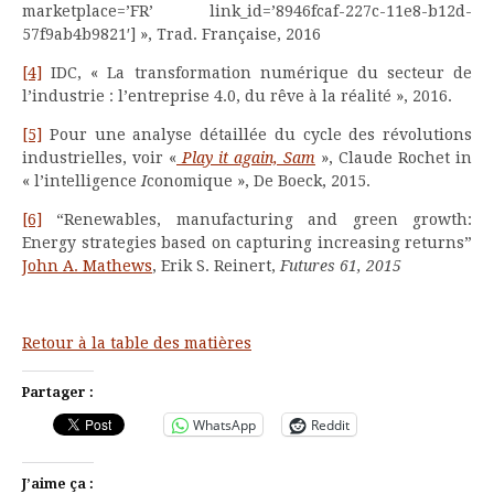
marketplace=’FR’ link_id=’8946fcaf-227c-11e8-b12d-
57f9ab4b9821′]
», Trad. Française, 2016
[4]
IDC, « La transformation numérique du secteur de
l’industrie : l’entreprise 4.0, du rêve à la réalité », 2016.
[5]
Pour une analyse détaillée du cycle des révolutions
industrielles, voir «
Play it again, Sam
», Claude Rochet in
« l’intelligence
I
conomique », De Boeck, 2015.
[6]
“Renewables, manufacturing and green growth:
Energy strategies based on capturing increasing returns”
John A. Mathews
, Erik S. Reinert,
Futures 61, 2015
Retour à la table des matières
Partager :
WhatsApp
Reddit
J’aime ça :