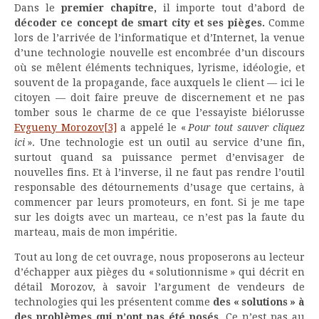
Dans le
premier chapitre,
il importe tout d’abord de
décoder ce concept de smart city et ses pièges.
Comme
lors de l’arrivée de l’informatique et d’Internet, la venue
d’une technologie nouvelle est encombrée d’un discours
où se mêlent éléments techniques, lyrisme, idéologie, et
souvent de la propagande, face auxquels le client — ici le
citoyen — doit faire preuve de discernement et ne pas
tomber sous le charme de ce que l’essayiste biélorusse
Evgueny Morozov
[3]
a appelé le «
Pour tout sauver cliquez
ici
». Une technologie est un outil au service d’une fin,
surtout quand sa puissance permet d’envisager de
nouvelles fins. Et à l’inverse, il ne faut pas rendre l’outil
responsable des détournements d’usage que certains, à
commencer par leurs promoteurs, en font. Si je me tape
sur les doigts avec un marteau, ce n’est pas la faute du
marteau, mais de mon impéritie.
Tout au long de cet ouvrage, nous proposerons au lecteur
d’échapper aux pièges du « solutionnisme » qui décrit en
détail Morozov, à savoir l’argument de vendeurs de
technologies qui les présentent comme
des « solutions » à
des problèmes qui n’ont pas été posés
. Ce n’est pas au