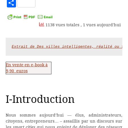
to
Partager
Kindle
1138 vues totales
, 1 vues aujourd'hui
Extrait de Des villes intelligentes, réalité ou fi
En vente en e-book à
9,90 euros
I-Introduction
Nous sommes aujourd’hui — élus, administrateurs,
citoyens, entrepreneurs… – assaillis par un discours sur
les
smart cities
qui nous enjoint de déployer des réseaux