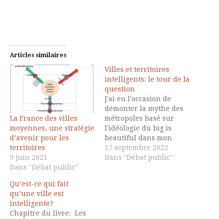
Articles similaires
Villes et territoires
intelligents: le tour de la
question
J'ai eu l'occasion de
démonter la mythe des
La France des villes
métropoles basé sur
moyennes, une stratégie
l'idéologie du big is
d’avenir pour les
beautiful dans mon
territoires
dernier opus qui
17 septembre 2022
9 juin 2021
soulignait le dynamisme
Dans "Débat public"
Dans "Débat public"
des villes moyennes qui
révélaient un
Qu’est-ce qui fait
dynamisme d'innovation
qu’une ville est
qu'on ne trouvait pas
intelligente?
forcément dans les
Chapitre du livre: Les
grandes villes. Ce blog