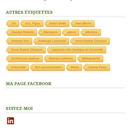
AUTRES ÉTIQUETTES
1%
A.C. Pigou
Adam Smith
Alan Bloom
Alasdair Roberts
Allemagne
alstom
altruisme
Amartya Sen
Ambrogio Lorenzetti
Anne-Sophie Chazaud
Anne Sophie Chazaud
approche néo-classique en économie
Architecture système
Barbara Lefebvre
Bibliographie
bobocratie
Bon gouvernement
Brexit
Carlota Perez
MA PAGE FACEBOOK
SUIVEZ-MOI
LinkedIn