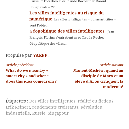
Causeur: Entretien avec Claude Rochet par Daoud
Boughezala – 22...
Les villes intelligentes au risque du
numérique
Les villes intelligentes – ou smart cities –
sont l’objet...
Géopolitique des villes intelligentes
Jean-
François Fiorina s’entretient avec Claude Rochet
Géopolitique des villes...
Propulsé par
YARPP
.
Lire
Article précédent
Article suivant
What do we mean by «
Manent-Michéa : quand un
la
smart city » and where
disciple de Marx et un
does this idea come from ?
élève d’Aron critiquent la
suite
modernité
Étiquettes :
Des villes intelligentes: réalité ou fiction?
,
Erik Reinert
,
rendements croissants
,
Révolution
industrielle
,
Russie
,
Singapour