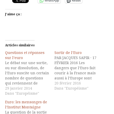
WhatsApp
Reddit
J’aime ça :
Articles similaires
Questions et réponses
Sortir de l’Euro
sur l’euro
PAR JACQUES SAPIR · 17
Le débat sur une sortie,
FÉVRIER 2016 Les
ou sur dissolution, de
dangers que l’Euro fait
l’Euro suscite un certain
courir à la France mais
nombre de questions
aussi à l’Europe sont
qui reviennent de
désormais évidents. Ils
20 février 2016
manière récurrente. On
29 janvier 2014
sont reconnus par des
Dans "Européisme"
en aborde dans la note
Dans "Européisme"
dizaines d’économistes,
qui suit quelques unes
tant français
Euro: les mensonges de
de ces dernières afin de
qu’étrangers, dont un
l’Institut Montaigne
clarifier ce débat. 1-
certain nombre de
La question de la sortie
Différence entre
titulaires du Prix Nobel.