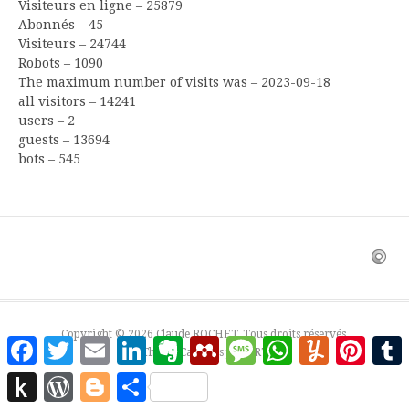
Visiteurs en ligne – 25879
Abonnés – 45
Visiteurs – 24744
Robots – 1090
The maximum number of visits was – 2023-09-18
all visitors – 14241
users – 2
guests – 13694
bots – 545
Copyright © 2026 Claude ROCHET. Tous droits réservés.
Facebook
Twitter
Email
LinkedIn
Evernote
Mendeley
Message
WhatsApp
Yummly
Pinter
Thème Cassions par
FRT
Push
WordPress
Blogger
Partager
to