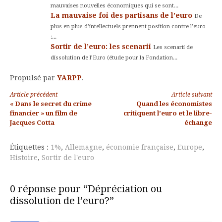
mauvaises nouvelles économiques qui se sont...
La mauvaise foi des partisans de l’euro
De
plus en plus d’intellectuels prennent position contre l’euro
:...
Sortir de l’euro: les scenarii
Les scenarii de
dissolution de l’Euro (étude pour la Fondation...
Propulsé par
YARPP
.
Lire
Article précédent
Article suivant
« Dans le secret du crime
Quand les économistes
la
financier » un film de
critiquent l’euro et le libre-
Jacques Cotta
échange
suite
Étiquettes :
1%
,
Allemagne
,
économie française
,
Europe
,
Histoire
,
Sortir de l'euro
0 réponse pour “Dépréciation ou
dissolution de l’euro?”