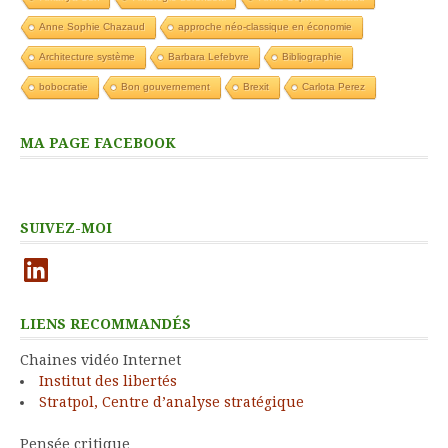
Anne Sophie Chazaud
approche néo-classique en économie
Architecture système
Barbara Lefebvre
Bibliographie
bobocratie
Bon gouvernement
Brexit
Carlota Perez
MA PAGE FACEBOOK
SUIVEZ-MOI
LinkedIn
LIENS RECOMMANDÉS
Chaines vidéo Internet
Institut des libertés
Stratpol, Centre d’analyse stratégique
Pensée critique