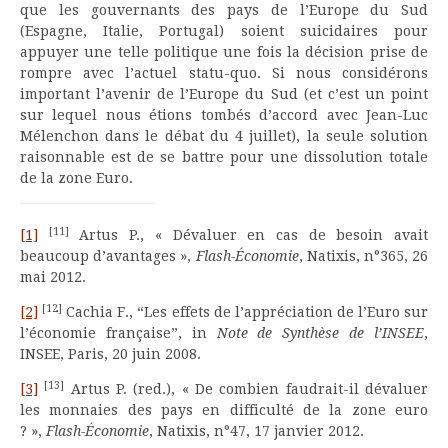
que les gouvernants des pays de l’Europe du Sud
(Espagne, Italie, Portugal) soient suicidaires pour
appuyer une telle politique une fois la décision prise de
rompre avec l’actuel statu-quo. Si nous considérons
important l’avenir de l’Europe du Sud (et c’est un point
sur lequel nous étions tombés d’accord avec Jean-Luc
Mélenchon dans le débat du 4 juillet), la seule solution
raisonnable est de se battre pour une dissolution totale
de la zone Euro.
[11]
[1]
Artus P., « Dévaluer en cas de besoin avait
beaucoup d’avantages »,
Flash-Économie
, Natixis, n°365, 26
mai 2012.
[12]
[2]
Cachia F., “Les effets de l’appréciation de l’Euro sur
l’économie française”, in
Note de Synthèse de l’INSEE
,
INSEE, Paris, 20 juin 2008.
[13]
[3]
Artus P. (red.), « De combien faudrait-il dévaluer
les monnaies des pays en difficulté de la zone euro
? »,
Flash-Économie
, Natixis, n°47, 17 janvier 2012.