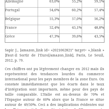
Allemagne
63,0%
55,2%
59,1%
Portugal
54,6%
60,2%
57,4%
Belgique
55,3%
57,0%
56,2%
France
52,4%
45,1%
48,8%
Grèce
47,3%
39,6%
43,5%
Sapir J., [amazon_link id= »2021062821″ target= »_blank »
]Faut-il Sortir de l’Euro[/amazon_link], Paris, Le Seuil,
2012, p. 79.
Ces chiffres ont pu légèrement changer en 2012 mais ils
représentent des tendances lourdes du commerce
international pour les pays membres de la zone Euro. On
constate immédiatement que les écarts dans le taux
d’intégration sont importants, même pour des pays de
taille comparable. L’Italie est au-dessus de 70% et
l’Espagne autour de 60% alors que la France se situe
autour de 49/50%. Ceci a des implications évidentes sur