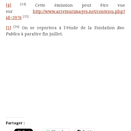
[14]
[4]
Cette émission peut être vue
sur
http://www.arretsurimages.net/contenu.php?
[15]
id=5976
[16]
[5]
On se reportera à l’étude de la Fondation
Res-
Publica
à paraître fin juillet.
Partager :