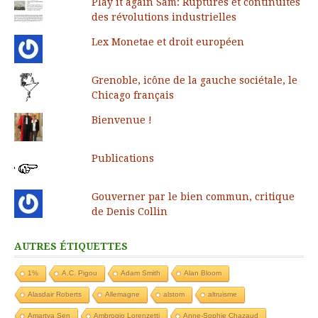
Play it again Sam: Ruptures et continuités
des révolutions industrielles
Lex Monetae et droit européen
Grenoble, icône de la gauche sociétale, le
Chicago français
Bienvenue !
Publications
Gouverner par le bien commun, critique
de Denis Collin
AUTRES ÉTIQUETTES
1%
A.C. Pigou
Adam Smith
Alan Bloom
Alasdair Roberts
Allemagne
alstom
altruisme
Amartya Sen
Ambrogio Lorenzetti
Anne-Sophie Chazaud