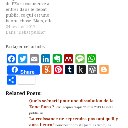
de l’Euro commence à
dépréciation et
La liste ne fait d’ailleurs
entrer dans le débat
dévaluation de la
que s’allonger avec les
public, ce qui est une
monnaie. Ces deux
mois…
bonne chose. Mais, elle
termes…
y entre à travers des
24 février 2017
articles qui font partie
Dans "Débat public"
de ce que les
britanniques avaient
Partager cet article:
appelé le « projet Peur »
(ou Project Fear) lors du
Facebook
Twitter
Email
LinkedIn
Evernote
Mendeley
Message
Whats
débat sur le BREXIT,
Yummly
Pinterest
Tumblr
Push
WordP
Blo
c’est…
Share
to
Partager
Kindle
Related Posts:
Quels scénarii pour une dissolution de la
Zone Euro ?
Par Jacques Sapir 21 mai 2013 La note
publié au...
La croissance ne reprendra pas tant qu’il y
aura l’euro!
Pour l’économiste Jacques Sapir, les