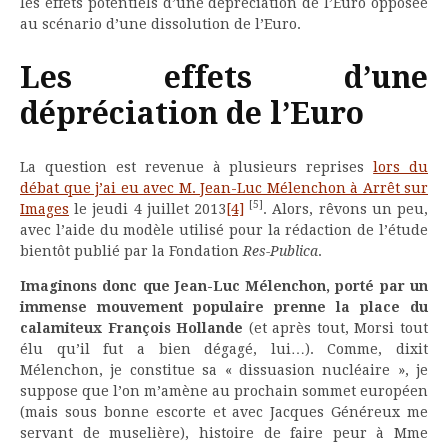
les effets potentiels d’une dépréciation de l’Euro opposée
au scénario d’une dissolution de l’Euro.
Les effets d’une
dépréciation de l’Euro
La question est revenue à plusieurs reprises
lors du
débat que j’ai eu avec M. Jean-Luc Mélenchon à Arrêt sur
[5]
Images
le jeudi 4 juillet 2013
[4]
. Alors, rêvons un peu,
avec l’aide du modèle utilisé pour la rédaction de l’étude
bientôt publié par la Fondation
Res-Publica
.
Imaginons donc que Jean-Luc Mélenchon, porté par un
immense mouvement populaire prenne la place du
calamiteux François Hollande
(et après tout, Morsi tout
élu qu’il fut a bien dégagé, lui…). Comme, dixit
Mélenchon, je constitue sa « dissuasion nucléaire », je
suppose que l’on m’amène au prochain sommet européen
(mais sous bonne escorte et avec Jacques Généreux me
servant de muselière), histoire de faire peur à Mme