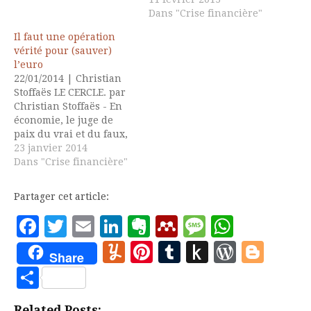
Dans "Crise financière"
Il faut une opération
vérité pour (sauver)
l’euro
22/01/2014 | Christian
Stoffaës LE CERCLE. par
Christian Stoffaës - En
économie, le juge de
paix du vrai et du faux,
c'est l'histoire
23 janvier 2014
économique permettant
Dans "Crise financière"
de confronter la théorie
aux faits - l'équivalent
Partager cet article:
de la méthode
expérimentale en
Facebook
Twitter
Email
LinkedIn
Evernote
Mendeley
Message
Whats
sciences exactes. Deux
Yummly
Pinterest
Tumblr
Push
WordP
Blo
références utiles
Share
éclairent nos débats
to
Partager
actuels sur l'euro et…
Kindle
Related Posts: