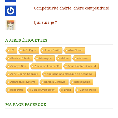
Compétitivité chérie, chère compétitivité
Qui suis-je ?
AUTRES ÉTIQUETTES
1%
A.C. Pigou
Adam Smith
Alan Bloom
Alasdair Roberts
Allemagne
alstom
altruisme
Amartya Sen
Ambrogio Lorenzetti
Anne-Sophie Chazaud
Anne Sophie Chazaud
approche néo-classique en économie
Architecture système
Barbara Lefebvre
Bibliographie
bobocratie
Bon gouvernement
Brexit
Carlota Perez
MA PAGE FACEBOOK