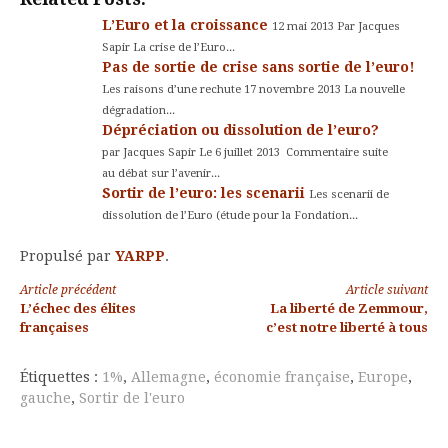
L’Euro et la croissance
12 mai 2013 Par Jacques
Sapir La crise de l’Euro...
Pas de sortie de crise sans sortie de l’euro!
Les raisons d’une rechute 17 novembre 2013 La nouvelle
dégradation...
Dépréciation ou dissolution de l’euro?
par Jacques Sapir Le 6 juillet 2013 Commentaire suite
au débat sur l’avenir...
Sortir de l’euro: les scenarii
Les scenarii de
dissolution de l’Euro (étude pour la Fondation...
Propulsé par
YARPP
.
Lire
Article précédent
Article suivant
L’échec des élites
La liberté de Zemmour,
la
françaises
c’est notre liberté à tous
suite
Étiquettes :
1%
,
Allemagne
,
économie française
,
Europe
,
gauche
,
Sortir de l'euro