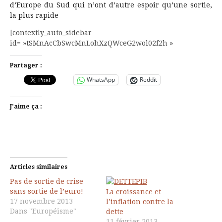
d’Europe du Sud qui n’ont d’autre espoir qu’une sortie,
la plus rapide
[contextly_auto_sidebar
id= »tSMnAcCbSwcMnLohXzQWceG2wol02f2h »
Partager :
WhatsApp
Reddit
J’aime ça :
Articles similaires
Pas de sortie de crise
sans sortie de l’euro!
La croissance et
17 novembre 2013
l’inflation contre la
Dans "Européisme"
dette
11 février 2013