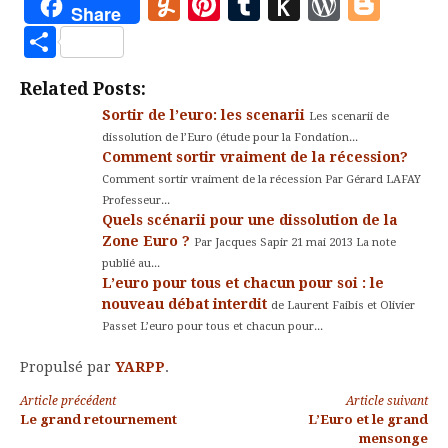
Yummly
Pinterest
Tumblr
Push
WordP
Blo
Share
to
Partager
Kindle
Related Posts:
Sortir de l’euro: les scenarii
Les scenarii de
dissolution de l’Euro (étude pour la Fondation...
Comment sortir vraiment de la récession?
Comment sortir vraiment de la récession Par Gérard LAFAY
Professeur...
Quels scénarii pour une dissolution de la
Zone Euro ?
Par Jacques Sapir 21 mai 2013 La note
publié au...
L’euro pour tous et chacun pour soi : le
nouveau débat interdit
de Laurent Faibis et Olivier
Passet L’euro pour tous et chacun pour...
Propulsé par
YARPP
.
Lire
Article précédent
Article suivant
Le grand retournement
L’Euro et le grand
la
mensonge