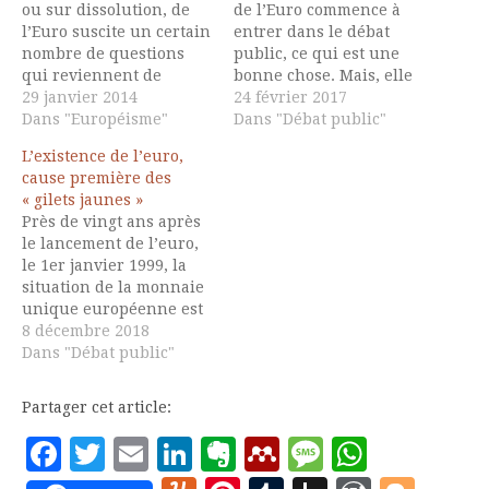
ou sur dissolution, de
de l’Euro commence à
l’Euro suscite un certain
entrer dans le débat
nombre de questions
public, ce qui est une
qui reviennent de
bonne chose. Mais, elle
manière récurrente. On
29 janvier 2014
y entre à travers des
24 février 2017
en aborde dans la note
Dans "Européisme"
articles qui font partie
Dans "Débat public"
qui suit quelques unes
de ce que les
L’existence de l’euro,
de ces dernières afin de
britanniques avaient
cause première des
clarifier ce débat. 1-
appelé le « projet Peur »
« gilets jaunes »
Différence entre
(ou Project Fear) lors du
Près de vingt ans après
dépréciation et
débat sur le BREXIT,
le lancement de l’euro,
dévaluation de la
c’est…
le 1er janvier 1999, la
monnaie. Ces deux
situation de la monnaie
termes…
unique européenne est
paradoxale. D’un côté,
8 décembre 2018
l’échec de ce projet est
Dans "Débat public"
patent, étant reconnu
par la plupart des
Partager cet article:
économistes compétents,
dont de très nombreux
Facebook
Twitter
Email
LinkedIn
Evernote
Mendeley
Message
Whats
Prix Nobel. De l’autre, ce
sujet est maintenant…