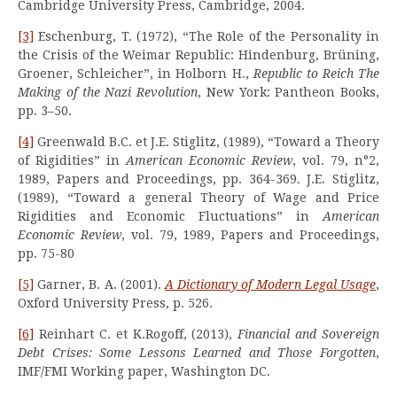
Cambridge University Press, Cambridge, 2004.
[3]
Eschenburg, T. (1972), “The Role of the Personality in
the Crisis of the Weimar Republic: Hindenburg, Brüning,
Groener, Schleicher”, in Holborn H.,
Republic to Reich The
Making of the Nazi Revolution
, New York: Pantheon Books,
pp. 3–50.
[4]
Greenwald B.C. et J.E. Stiglitz, (1989), “Toward a Theory
of Rigidities” in
American Economic Review
, vol. 79, n°2,
1989, Papers and Proceedings, pp. 364-369. J.E. Stiglitz,
(1989), “Toward a general Theory of Wage and Price
Rigidities and Economic Fluctuations” in
American
Economic Review
, vol. 79, 1989, Papers and Proceedings,
pp. 75-80
[5]
Garner, B. A. (2001).
A Dictionary of Modern Legal Usage
,
Oxford University Press, p. 526.
[6]
Reinhart C. et K.Rogoff, (2013),
Financial and Sovereign
Debt Crises: Some Lessons Learned and Those Forgotten
,
IMF/FMI Working paper, Washington DC.