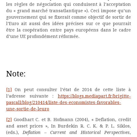
les règles de négociation qui conduisent à l’acceptation
du « grand marché transatlantique »). Ceci impose qu’un
gouvernement qui se fixerait comme objectif de sortir de
l’Euro ait aussi des idées précises sur ce que pourrait
être la coopération entre pays européens dans le cadre
d’une UE profondément réformée.
Note:
[1]
On peut consulter l’état de 2014 de cette liste à
l’adresse suivante :
https://blogs.mediapart.fr/brigitte-
pascall/blog/210414/liste-des-economistes-favorables-
une-sortie-de-leuro
[2]
Goodhart C. et B. Hofmann (2004), « Deflation, credit
and asset prices », In Burdekin R. C. K. & P. L. Siklos,
(eds.),
Deflation – Current and Historical Perspectives
,