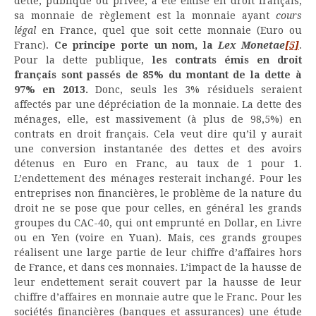
dette, publique ou privée, a été émise en droit français,
sa monnaie de règlement est la monnaie ayant
cours
légal
en France, quel que soit cette monnaie (Euro ou
Franc).
Ce principe porte un nom, la
Lex Monetae
[5]
.
Pour la dette publique,
les contrats émis en droit
français sont passés de 85% du montant de la dette à
97% en 2013.
Donc, seuls les 3% résiduels seraient
affectés par une dépréciation de la monnaie. La dette des
ménages, elle, est massivement (à plus de 98,5%) en
contrats en droit français. Cela veut dire qu’il y aurait
une conversion instantanée des dettes et des avoirs
détenus en Euro en Franc, au taux de 1 pour 1.
L’endettement des ménages resterait inchangé. Pour les
entreprises non financières, le problème de la nature du
droit ne se pose que pour celles, en général les grands
groupes du CAC-40, qui ont emprunté en Dollar, en Livre
ou en Yen (voire en Yuan). Mais, ces grands groupes
réalisent une large partie de leur chiffre d’affaires hors
de France, et dans ces monnaies. L’impact de la hausse de
leur endettement serait couvert par la hausse de leur
chiffre d’affaires en monnaie autre que le Franc. Pour les
sociétés financières (banques et assurances) une étude