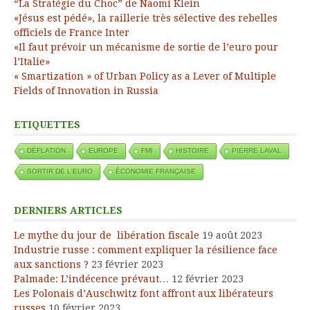
“La Stratégie du Choc” de Naomi Klein
«Jésus est pédé», la raillerie très sélective des rebelles
officiels de France Inter
«Il faut prévoir un mécanisme de sortie de l’euro pour
l’Italie»
« Smartization » of Urban Policy as a Lever of Multiple
Fields of Innovation in Russia
ETIQUETTES
DÉFLATION
EUROPE
FMI
HISTOIRE
PIERRE LAVAL
SORTIR DE L'EURO
ÉCONOMIE FRANÇAISE
DERNIERS ARTICLES
Le mythe du jour de libération fiscale
19 août 2023
Industrie russe : comment expliquer la résilience face
aux sanctions ?
23 février 2023
Palmade: L’indécence prévaut…
12 février 2023
Les Polonais d’Auschwitz font affront aux libérateurs
russes
10 février 2023