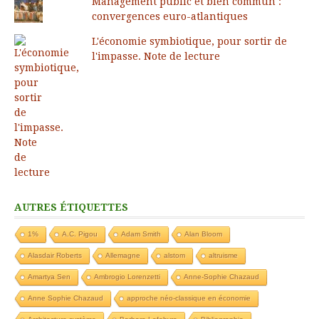
Management public et bien commun :
convergences euro-atlantiques
L'économie symbiotique, pour sortir de
l'impasse. Note de lecture
AUTRES ÉTIQUETTES
1%
A.C. Pigou
Adam Smith
Alan Bloom
Alasdair Roberts
Allemagne
alstom
altruisme
Amartya Sen
Ambrogio Lorenzetti
Anne-Sophie Chazaud
Anne Sophie Chazaud
approche néo-classique en économie