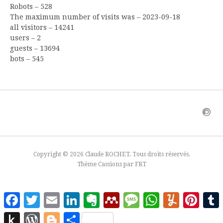
Robots – 528
The maximum number of visits was – 2023-09-18
all visitors – 14241
users – 2
guests – 13694
bots – 545
Copyright © 2026 Claude ROCHET. Tous droits réservés.
Thème Cassions par
FRT
Facebook
Twitter
Email
LinkedIn
Evernote
Mendeley
Message
WhatsApp
Yummly
Pinter
Push
WordPress
Blogger
Partager