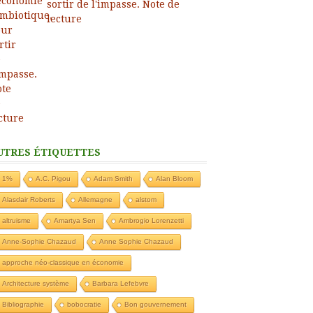
sortir de l'impasse. Note de
lecture
UTRES ÉTIQUETTES
1%
A.C. Pigou
Adam Smith
Alan Bloom
Alasdair Roberts
Allemagne
alstom
altruisme
Amartya Sen
Ambrogio Lorenzetti
Anne-Sophie Chazaud
Anne Sophie Chazaud
approche néo-classique en économie
Architecture système
Barbara Lefebvre
Bibliographie
bobocratie
Bon gouvernement