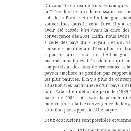
On constate en réalité trois dynamiques tr
la Grèce dont le taux de croissance est fo
soit de la France et de l’Allemagne, mais
souveraines dans la zone Euro. Il y a, e
avoir été cassée
bien avant
la crise des
convergence dès 2001. Enfin, nous avons le
à celle des pays du « noyau » et qui va
considère maintenant l’évolution du tau
rapporté aux taux de l’Allemagn
macroéconomiques très violents qui sur
comparaison des taux de croissance relat
pays n’améliore sa position par rapport à
les plus pauvres, il n’y a plus de conve
situation très particulière d’un pays, l’It
tout d’abord en début de période (1989-
partir de 2005, soit avant la période dit
montre une relative convergence de long te
situation par rapport à l’Allemagne.
Deux conclusions sont possibles et vienne
(a) : L’UE fonctionne de moi