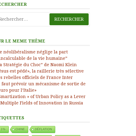
ECHERCHER
ress
chercher :
UR LE MEME THÈME
e néolibéralisme néglige la part
incalculable de la vie humaine”
a Stratégie du Choc” de Naomi Klein
ésus est pédé», la raillerie très sélective
s rebelles officiels de France Inter
l faut prévoir un mécanisme de sortie de
euro pour l’Italie»
Smartization » of Urban Policy as a Lever
 Multiple Fields of Innovation in Russia
TIQUETTES
1%
CHINE
DÉFLATION