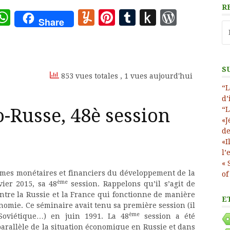
R
ote
deley
essage
WhatsApp
Yummly
Pinterest
Tumblr
Push
WordP
Share
Re
to
Kindle
S
853 vues totales
, 1 vues aujourd'hui
“L
d’
-Russe, 48è session
“L
«J
de
«I
l’
« 
èmes monétaires et financiers du développement de la
of
ème
vier 2015, sa 48
session. Rappelons qu’il s’agit de
entre la Russie et la France qui fonctionne de manière
E
omie. Ce séminaire avait tenu sa première session (il
ème
-Soviétique…) en juin 1991. La 48
session a été
parallèle de la situation économique en Russie et dans