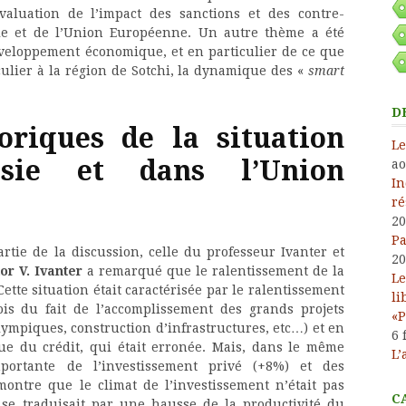
aluation de l’impact des sanctions et des contre-
ie et de l’Union Européenne. Un autre thème a été
développement économique, et en particulier de ce que
iculier à la région de Sotchi, la dynamique des «
smart
D
oriques de la situation
Le
ssie et dans l’Union
ao
In
ré
20
Pa
rtie de la discussion, celle du professeur Ivanter et
20
or V. Ivanter
a remarqué que le ralentissement de la
Le
tte situation était caractérisée par le ralentissement
li
ois du fait de l’accomplissement des grands projets
«P
lympiques, construction d’infrastructures, etc…) et en
6 
que du crédit, qui était erronée. Mais, dans le même
L’
portante de l’investissement privé (+8%) et des
montre que le climat de l’investissement n’était pas
C
 se traduisait par une hausse de la productivité du