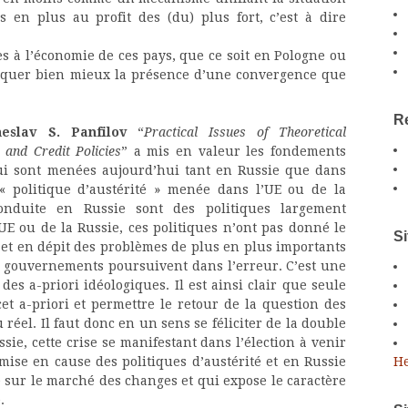
en plus au profit des (du) plus fort, c’est à dire
es à l’économie de ces pays, que ce soit en Pologne ou
iquer bien mieux la présence d’une convergence que
Re
heslav S. Panfilov
“
Practical Issues of Theoretical
 and Credit Policies
” a mis en valeur les fondements
qui sont menées aujourd’hui tant en Russie que dans
l « politique d’austérité » menée dans l’UE ou de la
conduite en Russie sont des politiques largement
l’UE ou de la Russie, ces politiques n’ont pas donné le
Si
 et en dépit des problèmes de plus en plus importants
s gouvernements poursuivent dans l’erreur. C’est une
des a-priori idéologiques. Il est ainsi clair que seule
et a-priori et permettre le retour de la question des
éel. Il faut donc en un sens se féliciter de la double
sie, cette crise se manifestant dans l’élection à venir
He
ise en cause des politiques d’austérité et en Russie
e sur le marché des changes et qui expose le caractère
.