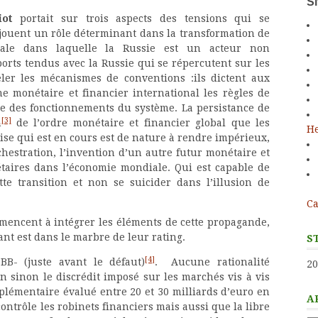
S
ot
portait sur trois aspects des tensions qui se
i jouent un rôle déterminant dans la transformation de
onale dans laquelle la Russie est un acteur non
ports tendus avec la Russie qui se répercutent sur les
er les mécanismes de conventions :ils dictent aux
e monétaire et financier international les règles de
e des fonctionnements du système. La persistance de
[3]
n
de l’ordre monétaire et financier global que les
He
ise qui est en cours est de nature à rendre impérieux,
hestration, l’invention d’un autre futur monétaire et
taires dans l’économie mondiale. Qui est capable de
tte transition et non se suicider dans l’illusion de
Ca
mencent à intégrer les éléments de cette propagande,
ant est dans le marbre de leur rating.
S
[4]
B- (juste avant le défaut)
. Aucune rationalité
20
on sinon le discrédit imposé sur les marchés vis à vis
plémentaire évalué entre 20 et 30 milliards d’euro en
A
ontrôle les robinets financiers mais aussi que la libre