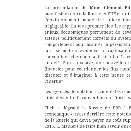
La présentation de
Mme Clément Piti
manifestent entre la Russie et l’UE et qu
l’environnement monétaire internati
négligeable. En tout premier lieu les rap
enjeux économiques permettent de révél
acteurs politiquement corrects du systèm
comportement pour assurer la persistanc
la crise met en évidence la fragilisatio
conventions cherchent à dissimuler. La cr
au delà d’un sauvetage, une nouvelle orc
financier pour coordonner les flux moné
discuter et d’imaginer à cette heure ce
l’inertie?
Les agences de notation occidentales com
ainsi devient-elle convention en s’inscriv
Fitch a dégradé la Russie de BBB à BB
[5]
économique
n’est derrière cette notati
de la Russie qui devra payer un coût sup
2015….. Manière de faire bien savoir qui c