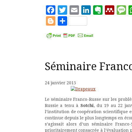
Facebook
Twitter
Email
LinkedIn
Evern
Men
M
Blogger
Partager
Séminaire Franco
24 janvier 2015
Le séminaire Franco-Russe sur les probl
Russie a tenu à
Sotchi
, du 19 au 22 jan
l’institution de coopération scientifique 
continue depuis le plus longtemps en écon
s’agissait alors d’un séminaire Franco
prioritairement consacrée à l’évaluation 