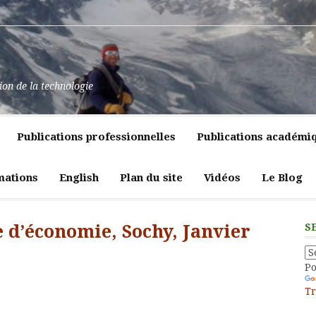
at
ssance
nt
pulence,
ns
tion de la technologie
lics
mment
e
itiques
Publications professionnelles
Publications académi
vreté
liques
ligeante
t
atrices
mations
English
Plan du site
Vidéos
Le Blog
eur
 d’économie, Sochy, Janvier
S
P
Tr