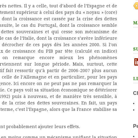
ès nettes. Il y a celle, tout d’abord de l’Espagne et de
rtement supérieur à celui des pays du « noyau » (core)
 dont la croissance est cassée par la crise des dettes
M
nsuite, le cas du Portugal, dont la croissance semble
 dettes souveraines et qui cesse son mécanisme de
 cas de l’Italie, dont la croissance s’avère inférieure
 décrocher de ces pays dès les années 2000. Si l’on
S
x de croissance du PIB par tête (calculé en indice)
e, on remarque encore mieux les phénomènes
Li
viennent sur longue période. Mais, surtout, cette
if fait ressortir qu’à partir de 2006-2007 plus aucun
 celle de l’Allemagne et en particulier, pour les pays
L
rgence. Ici encore on ne peut pas ne pas remarquer la
alie. Ce pays voit sa situation économique se détériorer
Ch
1992) puis à nouveau, et de manière très sensible, à
e de la crise des dettes souveraines. En fait, un pays
rme, c’est l’Espagne, alors que la France stabilise sa
Pe
nt probablement ajouter leurs effets.
ns en moins comme un mécanisme unifiant la situation