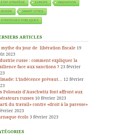
ETAT STRATÈGE
EUROPE
INNOVATION
RUSSIE
SMART CITIES
STRATEGIES PUBLIQUES
ERNIERS ARTICLES
 mythe du jour de libération fiscale
19
ût 2023
dustrie russe : comment expliquer la
silience face aux sanctions ?
23 février
23
lmade: L’indécence prévaut…
12 février
23
s Polonais d’Auschwitz font affront aux
bérateurs russes
10 février 2023
arti du travail» contre «droit à la paresse»
février 2023
arnaque écolo
3 février 2023
ATÉGORIES