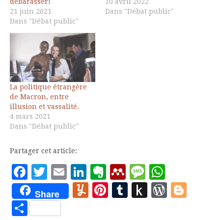
débarasser!
10 avril 2022
21 juin 2021
Dans "Débat public"
Dans "Débat public"
La politique étrangère
de Macron, entre
illusion et vassalité.
4 mars 2021
Dans "Débat public"
Partager cet article:
Facebook
Twitter
Email
LinkedIn
Evernote
Mendeley
Message
Whats
Yummly
Pinterest
Tumblr
Push
WordP
Blo
Share
to
Partager