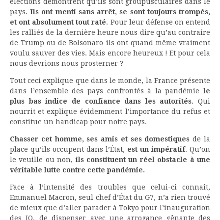
élections démontrent qu’ils sont groupusculaires dans le
pays.
Ils ont menti sans arrêt, se sont toujours trompés,
et ont absolument tout raté
. Pour leur défense on entend
les ralliés de la dernière heure nous dire qu’au contraire
de Trump ou de Bolsonaro ils ont quand même vraiment
voulu sauver des vies. Mais encore heureux ! Et pour cela
nous devrions nous prosterner ?
Tout ceci explique que dans le monde, la France présente
dans l’ensemble des pays confrontés à la pandémie
le
plus bas indice de confiance dans les autorités
. Qui
nourrit et explique évidemment l’importance du refus et
constitue un handicap pour notre pays.
Chasser cet homme, ses amis et ses domestiques
de la
place qu’ils occupent dans l’État,
est un impératif
. Qu’on
le veuille ou non,
ils constituent un réel obstacle à une
véritable lutte contre cette pandémie.
Face à l’intensité des troubles que celui-ci connaît,
Emmanuel Macron, seul chef d’État du G7, n’a rien trouvé
de mieux que d’aller parader à Tokyo pour l’inauguration
des JO, de dispenser avec une arrogance gênante des