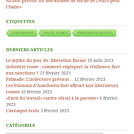
«Il faut prévoir un mécanisme de sortie de l’euro pour
l’Italie»
ETIQUETTES
CORONAVIRUS
GILETS JAUNES
PRESIDENTIELLES2022
DERNIERS ARTICLES
Le mythe du jour de libération fiscale
19 août 2023
Industrie russe : comment expliquer la résilience face
aux sanctions ?
23 février 2023
Palmade: L’indécence prévaut…
12 février 2023
Les Polonais d’Auschwitz font affront aux libérateurs
russes
10 février 2023
«Parti du travail» contre «droit à la paresse»
6 février
2023
L’arnaque écolo
3 février 2023
CATÉGORIES