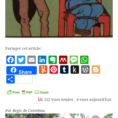
Partager cet article:
Facebook
Twitter
Email
LinkedIn
Evernote
Mendeley
Message
Whats
Yummly
Pinterest
Tumblr
Push
WordP
Blo
Share
to
Partager
Kindle
522 vues totales
, 4 vues aujourd'hui
Par Regis de Castelnau