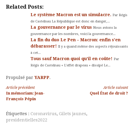
Kindle
Related Posts:
Le système Macron est un simulacre.
Par Régis
de Castelnau La République est donc en danger,...
La gouvernance par le virus
Nous avions la
gouvernance par les nombres, voici la gouvernance...
La fin du duo Le Pen – Macron: enfin s’en
débarasser!
Il y a quand même des aspects réjouissants
à cet...
Tous sauf Macron quoi qu’il en coûte!
Par
Régis de Castelnau « L’effet drapeau » dissipé Le...
Propulsé par
YARPP
.
Lire
Article précédent
Article suivant
In mémoriam: Jean-
Quel État de droit ?
la
François Pépin
suite
Étiquettes :
Coronavirus
,
Gilets jaunes
,
presidentielles2022