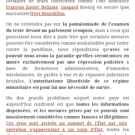
certaines de leurs convictions comme l’ont démontré
François-Xavier Bellamy
,
Gaspard
Koenig ou encore (pas
macroniste)
Yves Bourdillon
.
On ne reviendra pas sur
la pantalonnade de l’examen
du texte devant un parlement croupion
, mais à ceux qui
pourraient nous dire à juste titre que certaines mesures
peuvent être considérées comme souhaitables pour lutter
contre la pandémie, nous répondrions qu’
avec ce
pouvoir nous avons la garantie qu’elles seront mises en
œuvre exclusivement par une répression policière
à
base de fermetures administratives, d’amendes
mirobolantes, de gardes à vue et de réponses judiciaires
brutales.
L’autoritarisme liberticide de ce régime
minoritaire est pour lui une nécessité de survie.
Un des grands problèmes auquel notre pays est
aujourd’hui confronté est que
toutes les informations
dispensées, et les mesures prises par ce pouvoir sont
massivement considérées comme fausses et illégitimes
.
Ces gens sont arrivés au sommet de l’État par une
opération s’apparentant à un coup d’État
, toutes les