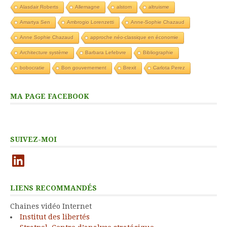
Alasdair Roberts
Allemagne
alstom
altruisme
Amartya Sen
Ambrogio Lorenzetti
Anne-Sophie Chazaud
Anne Sophie Chazaud
approche néo-classique en économie
Architecture système
Barbara Lefebvre
Bibliographie
bobocratie
Bon gouvernement
Brexit
Carlota Perez
MA PAGE FACEBOOK
SUIVEZ-MOI
LinkedIn
LIENS RECOMMANDÉS
Chaines vidéo Internet
Institut des libertés