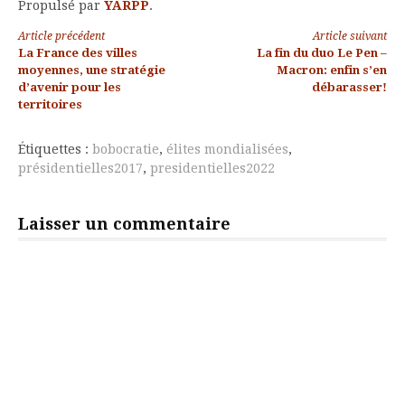
Propulsé par
YARPP
.
Lire
Article précédent
Article suivant
La France des villes
La fin du duo Le Pen –
la
moyennes, une stratégie
Macron: enfin s’en
d’avenir pour les
débarasser!
suite
territoires
Étiquettes :
bobocratie
,
élites mondialisées
,
présidentielles2017
,
presidentielles2022
Laisser un commentaire