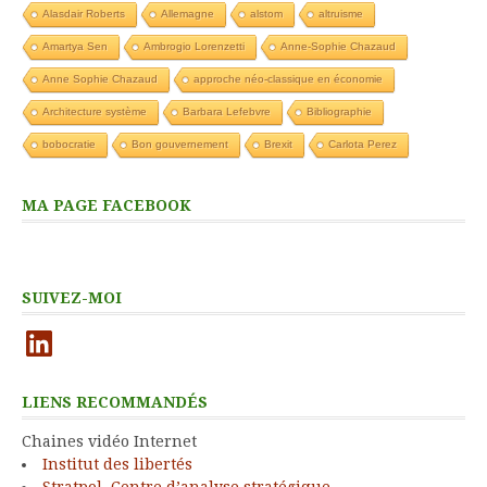
Alasdair Roberts
Allemagne
alstom
altruisme
Amartya Sen
Ambrogio Lorenzetti
Anne-Sophie Chazaud
Anne Sophie Chazaud
approche néo-classique en économie
Architecture système
Barbara Lefebvre
Bibliographie
bobocratie
Bon gouvernement
Brexit
Carlota Perez
MA PAGE FACEBOOK
SUIVEZ-MOI
LinkedIn
LIENS RECOMMANDÉS
Chaines vidéo Internet
Institut des libertés
Stratpol, Centre d’analyse stratégique