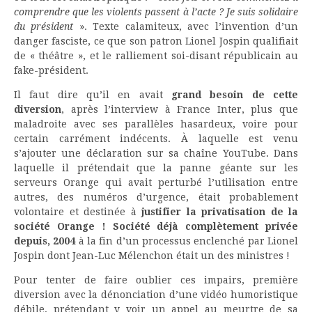
comprendre que les violents passent à l’acte ? Je suis solidaire
du président
». Texte calamiteux, avec l’invention d’un
danger fasciste, ce que son patron Lionel Jospin qualifiait
de « théâtre », et le ralliement soi-disant républicain au
fake-président.
Il faut dire qu’il en avait
grand besoin de cette
diversion
, après l’interview à France Inter, plus que
maladroite avec ses parallèles hasardeux, voire pour
certain carrément indécents. À laquelle est venu
s’ajouter une déclaration sur sa chaîne YouTube. Dans
laquelle il prétendait que la panne géante sur les
serveurs Orange qui avait perturbé l’utilisation entre
autres, des numéros d’urgence, était probablement
volontaire et destinée à
justifier la privatisation de la
société Orange ! Société déjà complètement privée
depuis, 2004
à la fin d’un processus enclenché par Lionel
Jospin dont Jean-Luc Mélenchon était un des ministres !
Pour tenter de faire oublier ces impairs, première
diversion avec la dénonciation d’une vidéo humoristique
débile, prétendant y voir un appel au meurtre de sa