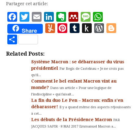
Partager cet article:
Facebook
Twitter
Email
LinkedIn
Evernote
Mendeley
Message
Whats
Yummly
Pinterest
Tumblr
Push
WordP
Blo
Share
to
Partager
Kindle
Related Posts:
Système Macron : se débarrasser du virus
présidentiel
Par Regis de Castelnau « Je ne crois pas
qu’il...
Comment le bel enfant Macron vint au
monde?
Dans un article « Pour une logique de
l’indiscipline » qui faisait...
La fin du duo Le Pen – Macron: enfin s’en
débarasser!
Il y a quand même des aspects réjouissants
à cet...
Les débuts de la Présidence Macron
PAR
JACQUES SAPIR · 8 MAI 2017 Emmanuel Macron a...