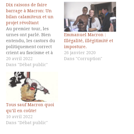
Dix raisons de faire
barrage à Macron: Un
bilan calamiteux et un
projet révoltant
Au premier tour, les
Emmanuel Macron :
urnes ont parlé. Bien
Illégalité, illégitimité et
entendu, les castors du
imposture.
politiquement correct
26 janvier 2020
crient au fascisme et à
Dans "Corruption"
l’extrémisme pour
20 avril 2022
tenter d’obtenir un
Dans "Débat public"
second mandat pour
leur champion, plutôt
que parler bilan et
projet. Pourtant, pour
qui prend le soin
d’examiner les deux
Tous sauf Macron quoi
alternatives du second
qu’il en coûte!
tour, aussi
10 avril 2022
insatisfaisantes…
Dans "Débat public"