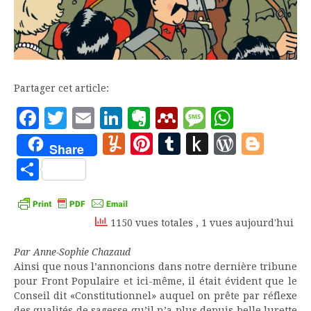
Partager cet article:
Facebook
Twitter
Email
LinkedIn
Evernote
Mendeley
Message
Whats
Yummly
Pinterest
Tumblr
Push
WordP
Blo
Share
to
Partager
Kindle
1150 vues totales
, 1 vues aujourd'hui
Par Anne-Sophie Chazaud
Ainsi que nous l’annoncions dans notre dernière tribune
pour Front Populaire et ici-même, il était évident que le
Conseil dit «Constitutionnel» auquel on prête par réflexe
des qualités de sagesse qu’il n’a plus depuis belle lurette