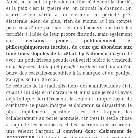
Ainsi, on le sait, la privation de liberté devient la liberté,
et la paix c’est la guerre etc, on connaît la chanson. On
s’adresse en vérité à un électorat en période pré-
électorale. Rien de plus, rien de moins. Et l’on compte
pour cela d’une part sur certains boomers nombrilistes
terrifiés à l’idée de leur propre finitude, mais également
sur
certains jeunes, politiquement et
philosophiquement incultes, de ceux qui abondent aux
time-lines stupides de la «Start-Up Nation»
managériale
avec un petit frisson pseudo-subversif toléré le vendredi
en
friday wea
r dans quelque
after-work
en roof top où l’on
boira des cocktails-smoothies à la mangue et au poulpe.
So hype. So fun. So cool.
Le scénario de la «radicalisation» des manifestations était
quant à lui déjà écrit d’avance et, ainsi que je vous l’avais
déjà indiqué dernièrement, la seule et unique façon de
combattre ce passe indigne et d’obtenir sa disparition le
plus rapidement possible, c’est de frapper les
collaborateurs au porte-monnaie, car c’est la seule chose
à laquelle les médiocres et les macronnards accordent
une valeur: l’argent.
Il convient donc clairement de
BOYCOTTER
autant que possible non pas la vaccination