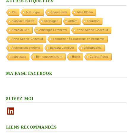
AUTRES ÉTIQUETTES
1%
A.C. Pigou
Adam Smith
Alan Bloom
Alasdair Roberts
Allemagne
alstom
altruisme
Amartya Sen
Ambrogio Lorenzetti
Anne-Sophie Chazaud
Anne Sophie Chazaud
approche néo-classique en économie
Architecture système
Barbara Lefebvre
Bibliographie
bobocratie
Bon gouvernement
Brexit
Carlota Perez
MA PAGE FACEBOOK
SUIVEZ-MOI
LinkedIn
LIENS RECOMMANDÉS