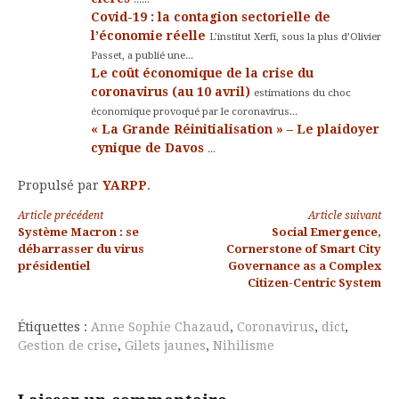
Covid-19 : la contagion sectorielle de
l’économie réelle
L’institut Xerfi, sous la plus d’Olivier
Passet, a publié une...
Le coût économique de la crise du
coronavirus (au 10 avril)
estimations du choc
économique provoqué par le coronavirus...
« La Grande Réinitialisation » – Le plaidoyer
cynique de Davos
...
Propulsé par
YARPP
.
Lire
Article précédent
Article suivant
Système Macron : se
Social Emergence,
la
débarrasser du virus
Cornerstone of Smart City
présidentiel
Governance as a Complex
suite
Citizen-Centric System
Étiquettes :
Anne Sophie Chazaud
,
Coronavirus
,
dict
,
Gestion de crise
,
Gilets jaunes
,
Nihilisme