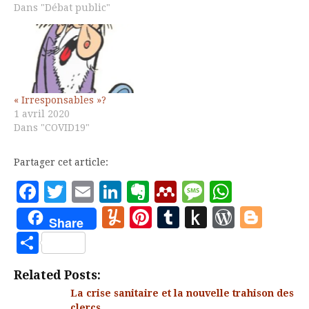
Dans "Débat public"
« Irresponsables »?
1 avril 2020
Dans "COVID19"
Partager cet article:
Facebook
Twitter
Email
LinkedIn
Evernote
Mendeley
Message
Whats
Yummly
Pinterest
Tumblr
Push
WordP
Blo
Share
to
Partager
Kindle
Related Posts:
La crise sanitaire et la nouvelle trahison des
clercs
......