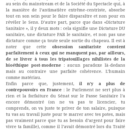
au sein du mainstream et de la Société du Spectacle qui, à
la manière de l’antimatière extrême-centriste, absorbe
tout en son sein pour le faire disparaître et non pour en
révéler le Sens. D’autre part, parce que dans «Dictature
Sanitaire », il y deux mots : cela signifie une Dictature DU
sanitaire, une dictature PAR le sanitaire, et non pas une
dictature comme ça toute seule sortie du chapeau. Il est à
noter que cette
obsession sanitariste convient
parfaitement à ceux qui ne manquent pas, par ailleurs,
de se livrer à tous les tripatouillages nihilistes de la
bioéthique post-moderne
: aucun paradoxe là-dedans
mais au contraire une parfaite cohérence. L’humain
comme matériau.
Enfin parce que, justement,
il n’y a plus de
contrepouvoirs en France
: le Parlement ne sert plus à
rien et la forfaiture du Sénat sur le Passe Sanitaire l’a
encore démontré (on ne va pas te licencier, tu
comprends, on va juste te priver de ton salaire, puisque
tu vas au travail juste pour te marrer avec tes potes, mais
pas vraiment parce que tu as besoin d’argent pour faire
vivre ta famille), comme il l’avait démontré lors du Traité