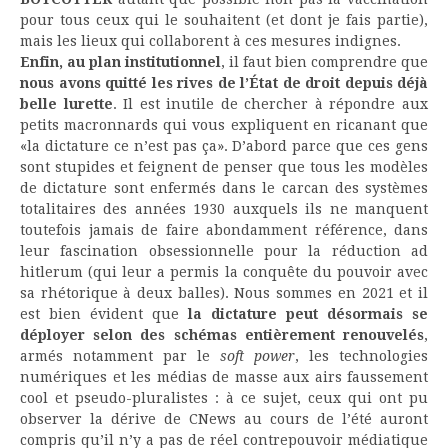
pour tous ceux qui le souhaitent (et dont je fais partie),
mais les lieux qui collaborent à ces mesures indignes.
Enfin, au plan institutionnel
, il faut bien comprendre que
nous avons quitté les rives de l’État de droit depuis déjà
belle lurette
. Il est inutile de chercher à répondre aux
petits macronnards qui vous expliquent en ricanant que
«la dictature ce n’est pas ça». D’abord parce que ces gens
sont stupides et feignent de penser que tous les modèles
de dictature sont enfermés dans le carcan des systèmes
totalitaires des années 1930 auxquels ils ne manquent
toutefois jamais de faire abondamment référence, dans
leur fascination obsessionnelle pour la réduction ad
hitlerum (qui leur a permis la conquête du pouvoir avec
sa rhétorique à deux balles). Nous sommes en 2021 et il
est bien évident que
la dictature peut désormais se
déployer selon des schémas entièrement renouvelés
,
armés notamment par le
soft power
, les technologies
numériques et les médias de masse aux airs faussement
cool et pseudo-pluralistes : à ce sujet, ceux qui ont pu
observer la dérive de CNews au cours de l’été auront
compris qu’il n’y a pas de réel contrepouvoir médiatique