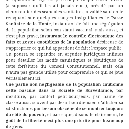
(à supposer qu’il les ait jamais eues), présidé par un
vieux routier des scandales sanitaires, a validé sauf en le
retoquant sur quelques marges insignifiantes le
Passe
Sanitaire de la Honte
, instaurant de fait une ségrégation
de la population selon son statut vaccinal, mais aussi, et
c’est plus grave,
instaurant le contrôle électronique des
faits et gestes quotidiens de la population
désireuse de
s’approprier ce qui lui appartient de fait : l’espace public.
On pourra se répandre en arguties juridiques infinies
pour détailler les motifs casuistiques et jésuitiques de
cette forfaiture du Conseil Constitutionnel, mais cela
n’aura pas grande utilité pour comprendre ce qui se joue
véritablement ici.
Une partie non négligeable de la population cautionne
cette bascule dans la Société de Surveillance,
par
inculture, par confort petit-bourgeois, par haine de
classe aussi, souvent par désir bourdieusien d’afficher sa
«distinction»,
par besoin obscène de se montrer toujours
du côté du pouvoir
, et parce que, disons-le clairement,
le
goût de la liberté n’est plus une priorité pour beaucoup
de gens.