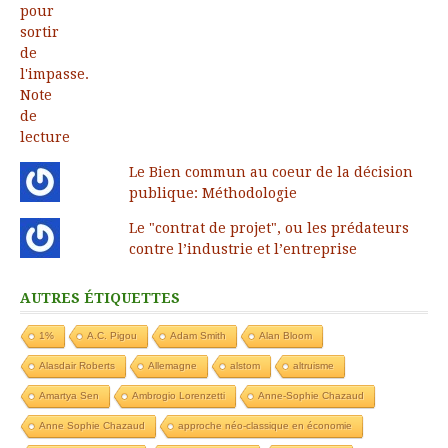
Le Bien commun au coeur de la décision
publique: Méthodologie
Le "contrat de projet", ou les prédateurs
contre l’industrie et l’entreprise
AUTRES ÉTIQUETTES
1%
A.C. Pigou
Adam Smith
Alan Bloom
Alasdair Roberts
Allemagne
alstom
altruisme
Amartya Sen
Ambrogio Lorenzetti
Anne-Sophie Chazaud
Anne Sophie Chazaud
approche néo-classique en économie