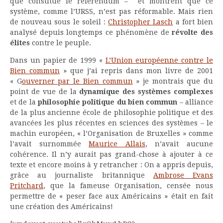
que constitue le référendum – et montrent que ce
système, comme l’URSS, n’est pas réformable. Mais rien
de nouveau sous le soleil :
Christopher Lasch
a fort bien
analysé depuis longtemps ce phénomène de
révolte des
élites
contre le peuple.
Dans un papier de 1999 «
L’Union européenne contre le
Bien commun
» que j’ai repris dans mon livre de 2001
« G
ouverner par le Bien commun
» je montrais que du
point de vue de la
dynamique des systèmes complexes
et de la
philosophie politique du bien commun
– alliance
de la plus ancienne école de philosophie politique et des
avancées les plus récentes en sciences des systèmes – le
machin européen, « l’Organisation de Bruxelles » comme
l’avait surnommée
Maurice Allais
, n’avait aucune
cohérence. Il n’y aurait pas grand-chose à ajouter à ce
texte et encore moins à y retrancher : On a appris depuis,
grâce au journaliste britannique
Ambrose Evans
Pritchard
, que la fameuse Organisation, censée nous
permettre de « peser face aux Américains » était en fait
une création des Américains!