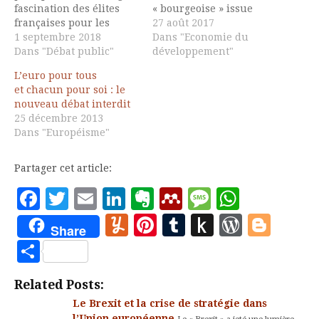
fascination des élites
« bourgeoise » issue
françaises pour les
d’un mouvement
27 août 2017
"modèles" nordiques ?
1 septembre 2018
populaire contre
Dans "Economie du
Au cours de son séjour
Dans "Débat public"
l’autocratie et son
développement"
officiel au Danemark, les
incompétence tant à
L’euro pour tous
propos d'Emmanuel
gérer le développement
et chacun pour soi : le
Macron sur les Français
industriel de la Russie –
nouveau débat interdit
ne sont pas passés
qui a pourtant connu
25 décembre 2013
inaperçus. Le chef de
une dynamique avant-
Dans "Européisme"
l'Etat a évoqué un trait
guerre sous le
d'humour. Changer de
gouvernement de
peuple…
Serguei Witte – qu’à…
Partager cet article:
Facebook
Twitter
Email
LinkedIn
Evernote
Mendeley
Message
Whats
Yummly
Pinterest
Tumblr
Push
WordP
Blo
Share
to
Partager
Kindle
Related Posts:
Le Brexit et la crise de stratégie dans
l’Union européenne