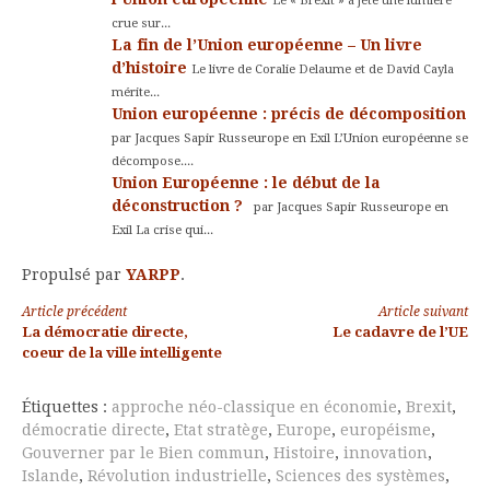
Le « Brexit » a jeté une lumière
crue sur...
La fin de l’Union européenne – Un livre
d’histoire
Le livre de Coralie Delaume et de David Cayla
mérite...
Union européenne : précis de décomposition
par Jacques Sapir Russeurope en Exil L’Union européenne se
décompose....
Union Européenne : le début de la
déconstruction ?
par Jacques Sapir Russeurope en
Exil La crise qui...
Propulsé par
YARPP
.
Lire
Article précédent
Article suivant
La démocratie directe,
Le cadavre de l’UE
la
coeur de la ville intelligente
suite
Étiquettes :
approche néo-classique en économie
,
Brexit
,
démocratie directe
,
Etat stratège
,
Europe
,
européisme
,
Gouverner par le Bien commun
,
Histoire
,
innovation
,
Islande
,
Révolution industrielle
,
Sciences des systèmes
,