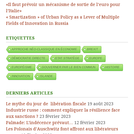
«Il faut prévoir un mécanisme de sortie de l’euro pour
l’Italie»
« Smartization » of Urban Policy as a Lever of Multiple
Fields of Innovation in Russia
ETIQUETTES
APPROCHE NÉO-CLASSIQUE EN ÉCONOMIE
BREXIT
DÉMOCRATIE DIRECTE
ETAT STRATÈGE
EUROPE
EUROPÉISME
GOUVERNER PAR LE BIEN COMMUN
HISTOIRE
INNOVATION
ISLANDE
DERNIERS ARTICLES
Le mythe du jour de libération fiscale
19 août 2023
Industrie russe : comment expliquer la résilience face
aux sanctions ?
23 février 2023
Palmade: L’indécence prévaut…
12 février 2023
Les Polonais d’Auschwitz font affront aux libérateurs