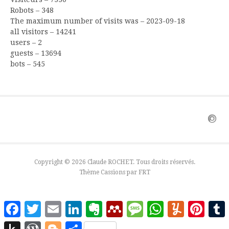
Robots – 348
The maximum number of visits was – 2023-09-18
all visitors – 14241
users – 2
guests – 13694
bots – 545
Copyright © 2026 Claude ROCHET. Tous droits réservés.
Thème Cassions par
FRT
Facebook
Twitter
Email
LinkedIn
Evernote
Mendeley
Message
WhatsApp
Yummly
Pinter
Push
WordPress
Blogger
Partager