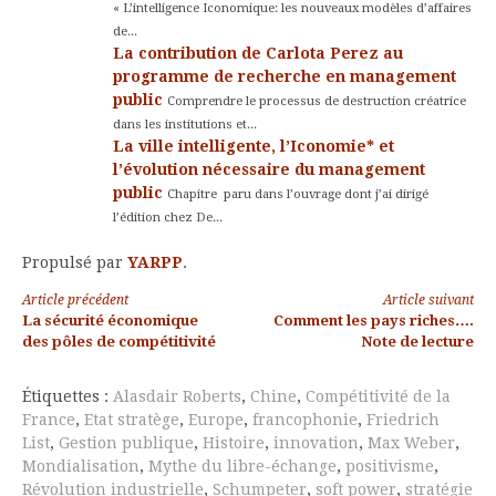
« L’intelligence Iconomique: les nouveaux modèles d’affaires
de...
La contribution de Carlota Perez au
programme de recherche en management
public
Comprendre le processus de destruction créatrice
dans les institutions et...
La ville intelligente, l’Iconomie* et
l’évolution nécessaire du management
public
Chapitre paru dans l’ouvrage dont j’ai dirigé
l’édition chez De...
Propulsé par
YARPP
.
Lire
Article précédent
Article suivant
La sécurité économique
Comment les pays riches….
la
des pôles de compétitivité
Note de lecture
suite
Étiquettes :
Alasdair Roberts
,
Chine
,
Compétitivité de la
France
,
Etat stratège
,
Europe
,
francophonie
,
Friedrich
List
,
Gestion publique
,
Histoire
,
innovation
,
Max Weber
,
Mondialisation
,
Mythe du libre-échange
,
positivisme
,
Révolution industrielle
,
Schumpeter
,
soft power
,
stratégie