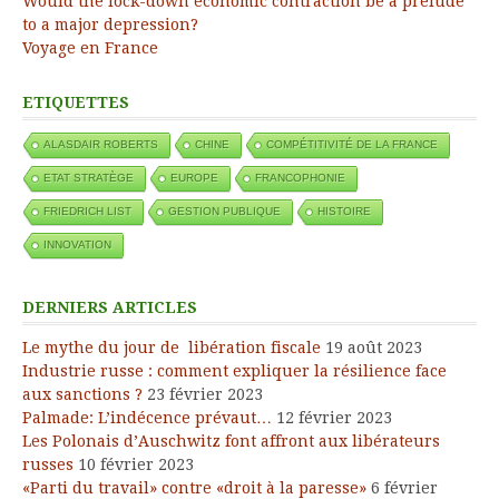
Would the lock-down economic contraction be a prelude
to a major depression?
Voyage en France
ETIQUETTES
ALASDAIR ROBERTS
CHINE
COMPÉTITIVITÉ DE LA FRANCE
ETAT STRATÈGE
EUROPE
FRANCOPHONIE
FRIEDRICH LIST
GESTION PUBLIQUE
HISTOIRE
INNOVATION
DERNIERS ARTICLES
Le mythe du jour de libération fiscale
19 août 2023
Industrie russe : comment expliquer la résilience face
aux sanctions ?
23 février 2023
Palmade: L’indécence prévaut…
12 février 2023
Les Polonais d’Auschwitz font affront aux libérateurs
russes
10 février 2023
«Parti du travail» contre «droit à la paresse»
6 février