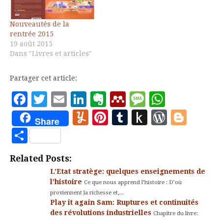
en cause notre
indépendance nationale
Nouveautés de la
mais est aussi
rentrée 2015
l'illustration de la
19 août 2015
stratégie américaine
Dans "Livres et articles"
d'utilisation…
Partager cet article:
Facebook
Twitter
Email
LinkedIn
Evernote
Mendeley
Message
Whats
Yummly
Pinterest
Tumblr
Push
WordP
Blo
Share
to
Partager
Kindle
Related Posts:
L’Etat stratège: quelques enseignements de
l’histoire
Ce que nous apprend l’histoire : D’où
proviennent la richesse et,...
Play it again Sam: Ruptures et continuités
des révolutions industrielles
Chapitre du livre: