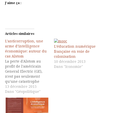
J’aime ça :
Articles similaires
L’anticorruption, une
arme d’intelligence
L’éducation numérique
économique: autour du
française en voie de
cas Alstom
colonisation
La perte d'Alstom au
10 décembre 2013
profit de l'américain
Dans "Iconomie"
General Electric (GE),
n'est pas seulement
qu'une catastrophe
industrielle - une de
13 décembre 2015
plus après la perte de
Dans "Géopolitique"
l'industrie de
l'aluminium, de la
sidérurgie, de
l'automobile ... - qui met