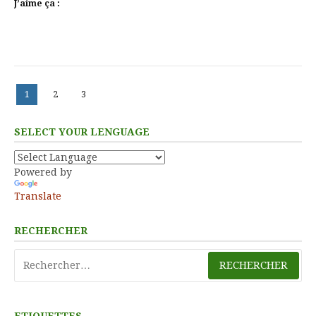
J’aime ça :
Pagination
Page
Page
Page
1
2
3
des
publications
SELECT YOUR LENGUAGE
Powered by
Translate
RECHERCHER
Rechercher :
ETIQUETTES