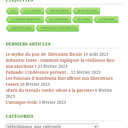
1%
A.C. PIGOU
ADAM SMITH
ALAN BLOOM
ALASDAIR ROBERTS
ALLEMAGNE
ALSTOM
ALTRUISME
AMARTYA SEN
AMBROGIO LORENZETTI
DERNIERS ARTICLES
Le mythe du jour de libération fiscale
19 août 2023
Industrie russe : comment expliquer la résilience face
aux sanctions ?
23 février 2023
Palmade: L’indécence prévaut…
12 février 2023
Les Polonais d’Auschwitz font affront aux libérateurs
russes
10 février 2023
«Parti du travail» contre «droit à la paresse»
6 février
2023
L’arnaque écolo
3 février 2023
CATÉGORIES
Catégories