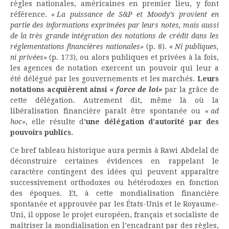
règles nationales, américaines en premier lieu, y font
référence.
« La puissance de S&P et Moody’s provient en
partie des informations exprimées par leurs notes, mais aussi
de la très grande intégration des notations de crédit dans les
réglementations financières nationales»
(p. 8). «
Ni publiques,
ni privées»
(p. 173), ou alors publiques et privées à la fois,
les agences de notation exercent un pouvoir qui leur a
été délégué par les gouvernements et les marchés.
Leurs
notations acquièrent ainsi
« force de loi»
par la grâce de
cette délégation. Autrement dit, même là où la
libéralisation financière paraît être spontanée ou
« ad
hoc»
, elle résulte d
’une délégation d’autorité par des
pouvoirs publics.
Ce bref tableau historique aura permis à Rawi Abdelal de
déconstruire certaines évidences en rappelant le
caractère contingent des idées qui peuvent apparaître
successivement orthodoxes ou hétérodoxes en fonction
des époques. Et, à cette mondialisation financière
spontanée et approuvée par les États-Unis et le Royaume-
Uni, il oppose le projet européen, français et socialiste de
maîtriser la mondialisation en l’encadrant par des règles,