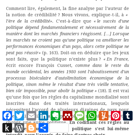
Comment lire, également, la fine analyse par l’auteur de
la notion de crédibilité ? Nous vivons, explique-t-il, à
«
l’ère de la crédibilité»
. C’est-à-dire que
« le succès d’une
politique dépend fondamentalement et nécessairement de la
manière dont les marchés financiers réagissent. […] Lorsque
les marchés ne croient pas qu’une politique va améliorer les
performances économiques d’un pays, alors cette politique ne
peut pas réussir»
(p. 163). Doit-on en déduire que les jeux
sont faits, que la politique n’existe plus ?
« En France,
écrit encore François Cusset,
comme dans le reste du
monde occidental, les années 1980 sont l’aboutissement d’un
processus biséculaire d’autolimitation économique de la
politique, sinon même le résultat d’une très vieille tentative,
bien sûr impossible, pour abolir la politique »
(18). Il est vrai
qu’une fois que les règles du capitalisme mondialisé sont
inscrites dans des traités internationaux, lesquels
nécessitent l’accord de plusieurs dizaines de pays pour
Facebook
Twitter
Email
LinkedIn
Evernote
Mendeley
Message
WhatsApp
Yummly
Pinter
être modifiés, il paraît impossible de revenir dessus et de
choisir une autre politique.
En codifiant ces règles au
Push
WordPress
Blogger
Partager
cours des années 1980, le politique s’est lui-même
to
interdit, pour l’avenir, de faire d’autres choix.