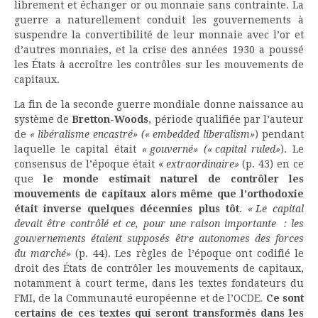
librement et échanger or ou monnaie sans contrainte. La
guerre a naturellement conduit les gouvernements à
suspendre la convertibilité de leur monnaie avec l’or et
d’autres monnaies, et la crise des années 1930 a poussé
les États à accroître les contrôles sur les mouvements de
capitaux.
La fin de la seconde guerre mondiale donne naissance au
système de
Bretton-Woods
, période qualifiée par l’auteur
de
« libéralisme encastré» (« embedded liberalism»
) pendant
laquelle le capital était
« gouverné» (« capital ruled»
). Le
consensus de l’époque était «
extraordinaire»
(p. 43) en ce
que
le monde estimait naturel de contrôler les
mouvements de capitaux alors même que l’orthodoxie
était inverse quelques décennies plus tôt
.
« Le capital
devait être contrôlé et ce, pour une raison importante : les
gouvernements étaient supposés être autonomes des forces
du marché»
(p. 44). Les règles de l’époque ont codifié le
droit des États de contrôler les mouvements de capitaux,
notamment à court terme, dans les textes fondateurs du
FMI, de la Communauté européenne et de l’OCDE.
Ce sont
certains de ces textes qui seront transformés dans les