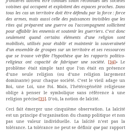
frontières doivent être connues sinon reconnues des
sociétés
voisines qui occupent et exploitent des espaces proches. Dans
tous les cas un
territoire doit être défendu par la force : force
des armes, mais aussi celle des puissances
invisibles que les
rites qui préparent une guerre ou l’accompagnent sollicitent
pour affaiblir
les ennemis et soutenir les guerriers. C’est donc
seulement quand certains éléments
d’une religion sont
mobilisés, utilisés pour établir et maintenir la souveraineté
d’un
ensemble de groupes sur un territoire et ses ressources
que se trouve vérifiée l’hypothèse
que les rapports politico-
religieux ont capacité de fabriquer une société
.
[34]
» Le
problème était simple tant que l’on était en présence
d’une seule religion (ou d’une religion largement
dominante) pour chaque société. C’est le vieil adage un
Roi, une Loi, une Foi. Mais, l’hétérogénéité religieuse
oblige à penser le symbolique sans référence à une
religion précise
[35]
. D’où, la notion de laïcité.
Ceci fait émerger une cinquième observation. La laïcité
est un principe d’organisation du champ politique et non
pas une valeur individuelle. La laïcité n’est pas la
tolérance. La tolérance ne peut se définir
que
par rapport