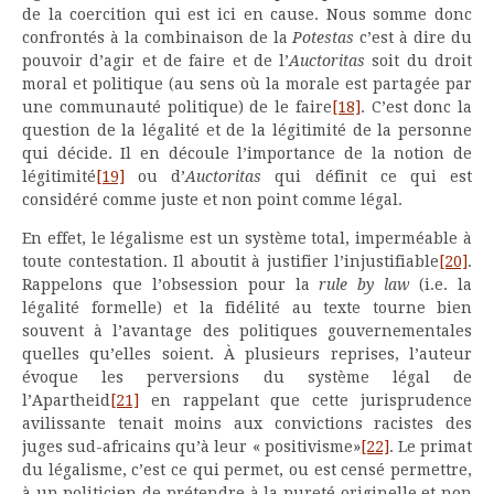
de la coercition qui est ici en cause. Nous somme donc
confrontés à la combinaison de la
Potestas
c’est à dire du
pouvoir d’agir et de faire et de l’
Auctoritas
soit du droit
moral et politique (au sens où la morale est partagée par
une communauté politique) de le faire
[18]
. C’est donc la
question de la légalité et de la légitimité de la personne
qui décide. Il en découle l’importance de la notion de
légitimité
[19]
ou d’
Auctoritas
qui définit ce qui est
considéré comme juste et non point comme légal.
En effet, le légalisme est un système total, imperméable à
toute contestation. Il aboutit à justifier l’injustifiable
[20]
.
Rappelons que l’obsession pour la
rule by law
(i.e. la
légalité formelle) et la fidélité au texte tourne bien
souvent à l’avantage des politiques gouvernementales
quelles qu’elles soient. À plusieurs reprises, l’auteur
évoque les perversions du système légal de
l’Apartheid
[21]
en rappelant que cette jurisprudence
avilissante tenait moins aux convictions racistes des
juges sud-africains qu’à leur « positivisme»
[22]
. Le primat
du légalisme, c’est ce qui permet, ou est censé permettre,
à un politicien de prétendre à la pureté originelle et non