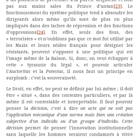
pas aux mains sales du Prince d’antan
[23]
. Le
fonctionnement du système politique tend à absoudre les
dirigeants alors même qu’ils sont de plus en plus
impliqués dans des taches de répression et des fonctions
d’oppressions
[24]
. En effet, seuls des fous, des
« terroristes » et n’oublions pas que ce mot fut utilisé par
les Nazis et leurs séides français pour désigner les
résistants, peuvent s’opposer à une politique qui est
l’image même de la Raison. Si, donc, on veut échapper à
cette « tyrannie du légal », et pouvoir articuler
l’
Auctoritas
et la
Potestas
, il nous faut un principe en
surplomb : c’est la souveraineté.
Le Droit, en effet, ne peut se définir par lui-même ; il doit
être « situé », dans des contextes particuliers, et par là
même il est contestable et interprétable. Il faut pouvoir
penser la
décision
, c’est à dire
un acte qui ne soit pas
l’application mécanique d’une norme mais bien une création
subjective d’un individu ou d’un groupe d’individu
. Cette
décision
permet de penser l’innovation institutionnelle
sans laquelle les hommes seraient condamnés à vivre