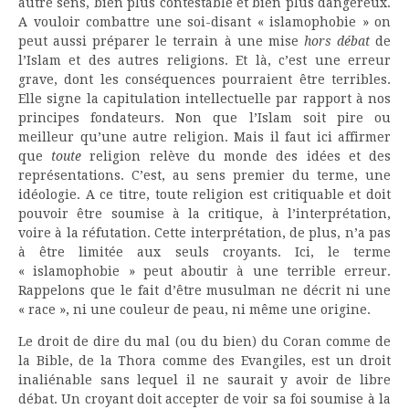
autre sens, bien plus contestable et bien plus dangereux.
A vouloir combattre une soi-disant « islamophobie » on
peut aussi préparer le terrain à une mise
hors débat
de
l’Islam et des autres religions. Et là, c’est une erreur
grave, dont les conséquences pourraient être terribles.
Elle signe la capitulation intellectuelle par rapport à nos
principes fondateurs. Non que l’Islam soit pire ou
meilleur qu’une autre religion. Mais il faut ici affirmer
que
toute
religion relève du monde des idées et des
représentations. C’est, au sens premier du terme, une
idéologie. A ce titre, toute religion est critiquable et doit
pouvoir être soumise à la critique, à l’interprétation,
voire à la réfutation. Cette interprétation, de plus, n’a pas
à être limitée aux seuls croyants. Ici, le terme
« islamophobie » peut aboutir à une terrible erreur.
Rappelons que le fait d’être musulman ne décrit ni une
« race », ni une couleur de peau, ni même une origine.
Le droit de dire du mal (ou du bien) du Coran comme de
la Bible, de la Thora comme des Evangiles, est un droit
inaliénable sans lequel il ne saurait y avoir de libre
débat. Un croyant doit accepter de voir sa foi soumise à la