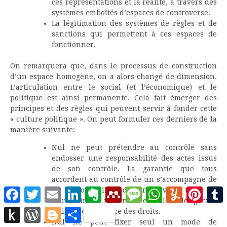
ces représentations et la réalité, à travers des
systèmes emboîtés d’espaces de controverse.
La légitimation des systèmes de règles et de
sanctions qui permettent à ces espaces de
fonctionner.
On remarquera que, dans le processus de construction
d’un espace homogène, on a alors changé de dimension.
L’articulation entre le social (et l’économique) et le
politique est ainsi permanente. Cela fait émerger des
principes et des règles qui peuvent servir à fonder cette
« culture politique ». On peut formuler ces derniers de la
manière suivante:
Nul ne peut prétendre au contrôle sans
endosser une responsabilité des actes issus
de son contrôle. La garantie que tous
accordent au contrôle de un s’accompagne de
la responsabilité de un devant tous. La
Facebook
Twitter
Email
LinkedIn
Evernote
Mendeley
Message
WhatsApp
Yummly
Pinter
souveraineté nationale est alors le garant
Push
WordPress
Blogger
Partager
ultime de l’exercice des droits.
to
Nul ne peut fixer seul un mode de