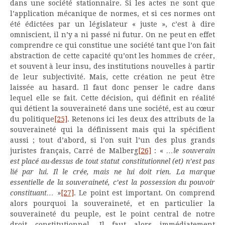
dans une société stationnaire. Si les actes ne sont que
l’application mécanique de normes, et si ces normes ont
été édictées par un législateur « juste », c’est à dire
omniscient, il n’y a ni passé ni futur. On ne peut en effet
comprendre ce qui constitue une société tant que l’on fait
abstraction de cette capacité qu’ont les hommes de créer,
et souvent à leur insu, des institutions nouvelles à partir
de leur subjectivité. Mais, cette création ne peut être
laissée au hasard. Il faut donc penser le cadre dans
lequel elle se fait. Cette décision, qui définit en réalité
qui détient la souveraineté dans une société, est au cœur
du politique
[25]
. Retenons ici les deux des attributs de la
souveraineté qui la définissent mais qui la spécifient
aussi ; tout d’abord, si l’on suit l’un des plus grands
juristes français, Carré de Malberg
[26]
: «
…le souverain
est placé au-dessus de tout statut constitutionnel (et) n’est pas
lié par lui. Il le crée, mais ne lui doit rien. La marque
essentielle de la souveraineté, c’est la possession du pouvoir
constituant…
»
[27]
. Le point est important. On comprend
alors pourquoi la souveraineté, et en particulier la
souveraineté du peuple, est le point central de notre
droit constitutionnel. Il faut alors immédiatement