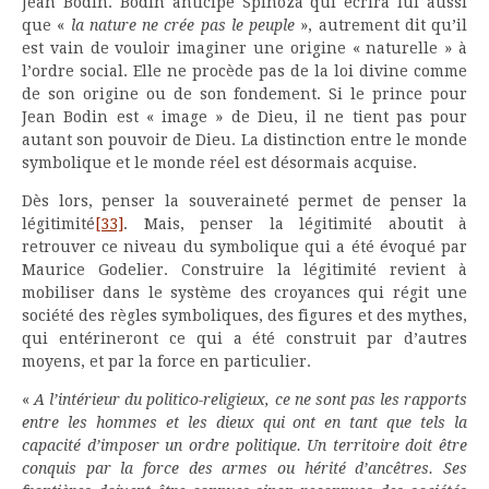
Jean Bodin. Bodin anticipe Spinoza qui écrira lui aussi
que «
la nature ne crée pas le peuple
», autrement dit qu’il
est vain de vouloir imaginer une origine « naturelle » à
l’ordre social. Elle ne procède pas de la loi divine comme
de son origine ou de son fondement. Si le prince pour
Jean Bodin est « image » de Dieu, il ne tient pas pour
autant son pouvoir de Dieu. La distinction entre le monde
symbolique et le monde réel est désormais acquise.
Dès lors, penser la souveraineté permet de penser la
légitimité
[33]
. Mais, penser la légitimité aboutit à
retrouver ce niveau du symbolique qui a été évoqué par
Maurice Godelier. Construire la légitimité revient à
mobiliser dans le système des croyances qui régit une
société des règles symboliques, des figures et des mythes,
qui entérineront ce qui a été construit par d’autres
moyens, et par la force en particulier.
«
A l’intérieur du politico-religieux, ce ne sont pas les rapports
entre les hommes et les dieux qui ont en tant que
tels la
capacité d’imposer un ordre politique. Un territoire doit être
conquis par la force des
armes ou hérité d’ancêtres. Ses