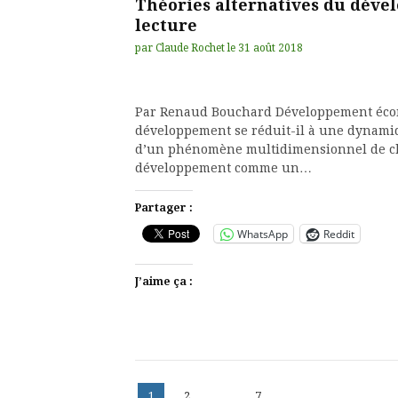
Théories alternatives du dév
lecture
par
Claude Rochet
le
31 août 2018
Par Renaud Bouchard Développement éco
développement se réduit-il à une dynamiqu
d’un phénomène multidimensionnel de cha
développement comme un…
Partager :
WhatsApp
Reddit
J’aime ça :
Pagination
Page
Page
Page
1
2
…
7