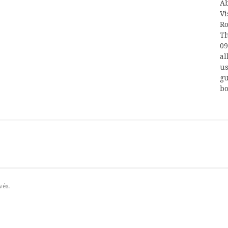
Ab
Vi
Ro
Th
09
al
us
gu
bo
vés.