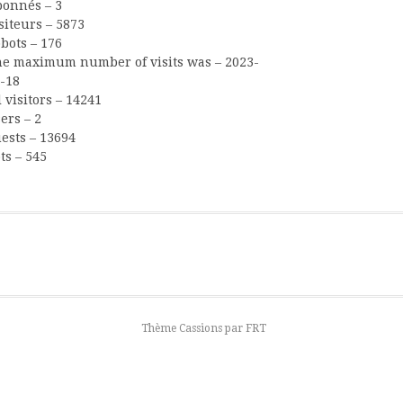
onnés – 3
siteurs – 5873
bots – 176
e maximum number of visits was – 2023-
-18
l visitors – 14241
ers – 2
ests – 13694
ts – 545
Thème Cassions par
FRT