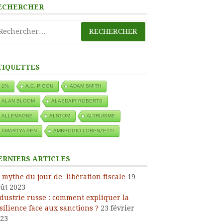
ECHERCHER
chercher :
TIQUETTES
1%
A.C. PIGOU
ADAM SMITH
ALAN BLOOM
ALASDAIR ROBERTS
ALLEMAGNE
ALSTOM
ALTRUISME
AMARTYA SEN
AMBROGIO LORENZETTI
ERNIERS ARTICLES
 mythe du jour de libération fiscale
19
ût 2023
dustrie russe : comment expliquer la
silience face aux sanctions ?
23 février
23