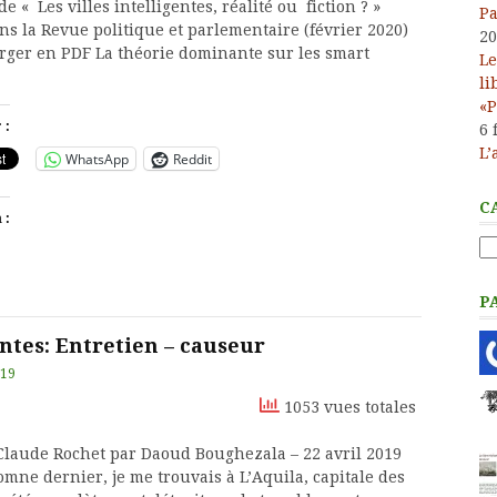
e « Les villes intelligentes, réalité ou fiction ? »
Pa
ns la Revue politique et parlementaire (février 2020)
20
rger en PDF La théorie dominante sur les smart
Le
li
«P
 :
6 
L’
WhatsApp
Reddit
C
 :
Ca
P
entes: Entretien – causeur
019
1053 vues totales
 Claude Rochet par Daoud Boughezala – 22 avril 2019
mne dernier, je me trouvais à L’Aquila, capitale des