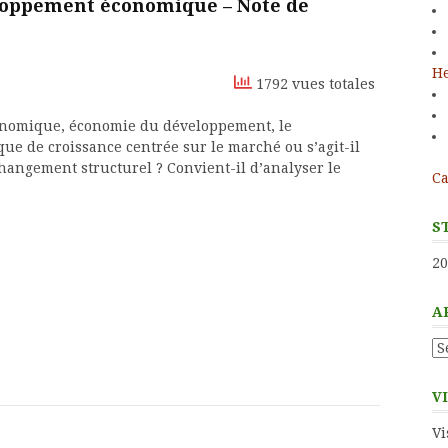
eloppement économique – Note de
He
1792 vues totales
nomique, économie du développement, le
e de croissance centrée sur le marché ou s’agit-il
ngement structurel ? Convient-il d’analyser le
Ca
S
20
A
Ar
V
Vi