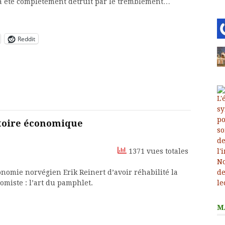
a été complètement détruit par le tremblement…
Reddit
stoire économique
1371 vues totales
conomie norvégien Erik Reinert d’avoir réhabilité la
omiste : l’art du pamphlet.
M