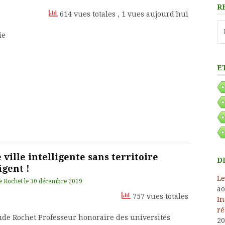
R
614 vues totales
, 1 vues aujourd'hui
Re
ie
E
 ville intelligente sans territoire
D
igent !
Le
e Rochet
le
30 décembre 2019
ao
757 vues totales
In
ré
ude Rochet Professeur honoraire des universités
20