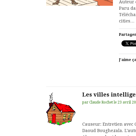
Auteur d
Paru da
Télécha
cities…
Partager
J’aime ça
Les villes intellig
par
Claude Rochet
le
23 avril 2
Causeur: Entretien avec
Daoud Boughezala. L’auto