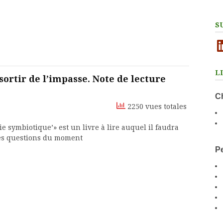
S
Li
L
ortir de l’impasse. Note de lecture
Ch
2250 vues totales
e symbiotique’» est un livre à lire auquel il faudra
des questions du moment
Pe