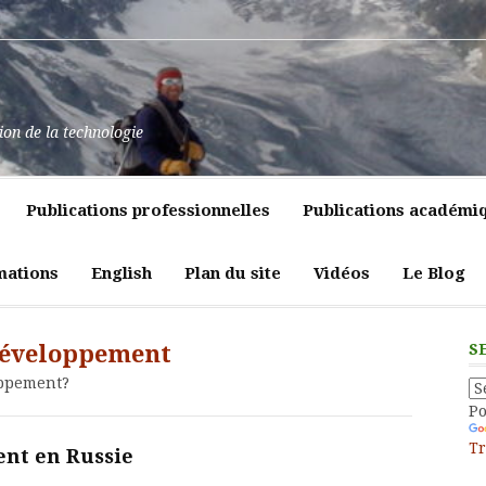
at
ssance
nt
pulence,
ns
tion de la technologie
lics
mment
e
itiques
Publications professionnelles
Publications académi
vreté
liques
ligeante
t
atrices
mations
English
Plan du site
Vidéos
Le Blog
eur
développement
S
oppement?
P
Tr
nt en Russie