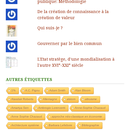
publique: Méthodologie
De la création de connaissance à la
création de valeur
Qui suis-je ?
Gouverner par le bien commun
L'Etat stratège, d'une mondialisation à
l'autre XVI°-XXI° siècle
AUTRES ÉTIQUETTES
1%
A.C. Pigou
Adam Smith
Alan Bloom
Alasdair Roberts
Allemagne
alstom
altruisme
Amartya Sen
Ambrogio Lorenzetti
Anne-Sophie Chazaud
Anne Sophie Chazaud
approche néo-classique en économie
Architecture système
Barbara Lefebvre
Bibliographie