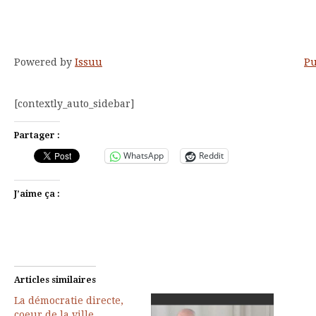
Powered by
Issuu
Pu
[contextly_auto_sidebar]
Partager :
WhatsApp
Reddit
J’aime ça :
Articles similaires
La démocratie directe,
coeur de la ville