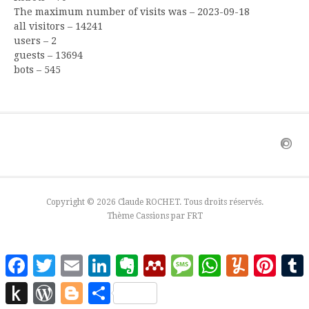
The maximum number of visits was – 2023-09-18
all visitors – 14241
users – 2
guests – 13694
bots – 545
Copyright © 2026 Claude ROCHET. Tous droits réservés.
Thème Cassions par
FRT
Facebook
Twitter
Email
LinkedIn
Evernote
Mendeley
Message
WhatsApp
Yummly
Pinter
Push
WordPress
Blogger
Partager
to