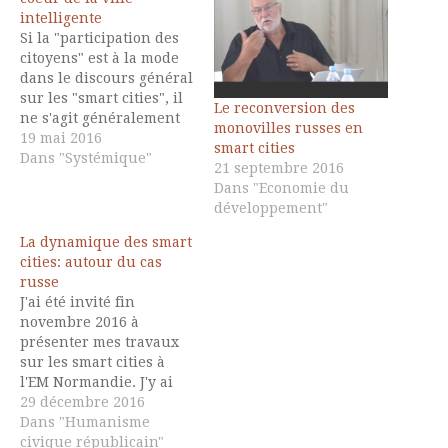
intelligente
Si la "participation des
citoyens" est à la mode
dans le discours général
sur les "smart cities", il
Le reconversion des
ne s'agit généralement
monovilles russes en
que d'une participation
19 mai 2016
smart cities
cosmétique, une crise
Dans "Systémique"
21 septembre 2016
sur un gâteau
Dans "Economie du
technocratique qui a
développement"
besoin de rafraîchir son
aspect. Je montre ici que
La dynamique des smart
la démocratie directe -
cities: autour du cas
qui n'est pas la…
russe
J'ai été invité fin
novembre 2016 à
présenter mes travaux
sur les smart cities à
l'EM Normandie. J'y ai
repris la présentation
29 décembre 2016
faite pour mon
Dans "Humanisme
intervention au forum
civique républicain"