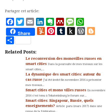
sur l'avenir des régions
russes à Yekaterinbourg
Partager cet article:
en octobre 2016. Cet
exposé très complet (Il
Facebook
Twitter
Email
LinkedIn
Evernote
Mendeley
Message
Whats
est rare d'avoir une
Yummly
Pinterest
Tumblr
Push
WordP
Blo
tribune d'une telle…
Share
to
Partager
Kindle
Related Posts:
Le reconversion des monovilles russes en
smart cities
Dans la poursuite de mes travaux sur les
smart cities,...
La dynamique des smart cities: autour du
cas russe
J’ai été invité fin novembre 2016 à présenter
mes travaux...
Smart cities et mono villes russes
En novembre
2016 s’est tenu à Yekaterinburg le forum sur...
Smart cities: Singapour, Russie, quels
enseignements?
Article paru (mars 2017) dans une
revue de la Fédération...