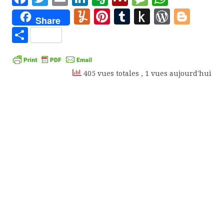
Yummly
Pinterest
Tumblr
Push
WordP
Blo
Share
to
Partager
Kindle
405 vues totales
, 1 vues aujourd'hui