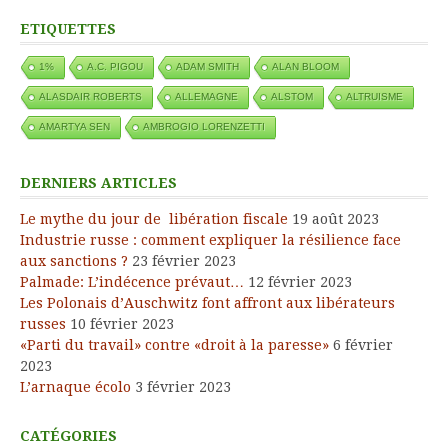
ETIQUETTES
1%
A.C. PIGOU
ADAM SMITH
ALAN BLOOM
ALASDAIR ROBERTS
ALLEMAGNE
ALSTOM
ALTRUISME
AMARTYA SEN
AMBROGIO LORENZETTI
DERNIERS ARTICLES
Le mythe du jour de libération fiscale
19 août 2023
Industrie russe : comment expliquer la résilience face
aux sanctions ?
23 février 2023
Palmade: L’indécence prévaut…
12 février 2023
Les Polonais d’Auschwitz font affront aux libérateurs
russes
10 février 2023
«Parti du travail» contre «droit à la paresse»
6 février
2023
L’arnaque écolo
3 février 2023
CATÉGORIES