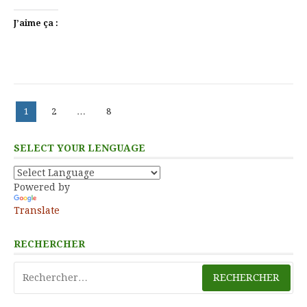
J’aime ça :
Pagination
Page
Page
Page
1
2
…
8
des
publications
SELECT YOUR LENGUAGE
Powered by
Translate
RECHERCHER
Rechercher :