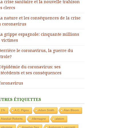
La crise sanitaire et la nouvelle trahison
s clercs
La nature et les conséquences de la crise
 coronavirus
La grippe espagnole: cinquante millions
 victimes
Derrière le coronavirus, la guerre du
trole?
L’épidémie du coronavirus: ses
técédents et ses conséquences
Coronavirus
UTRES ÉTIQUETTES
1%
A.C. Pigou
Adam Smith
Alan Bloom
Alasdair Roberts
Allemagne
alstom
altruisme
Amartya Sen
Ambrogio Lorenzetti