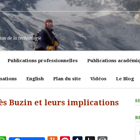
at
ssance
nt
pulence,
ns
tion de la technologie
lics
mment
e
itiques
Publications professionnelles
Publications académi
vreté
liques
ligeante
t
atrices
mations
English
Plan du site
Vidéos
Le Blog
eur
ès Buzin et leurs implications
S
R
Re