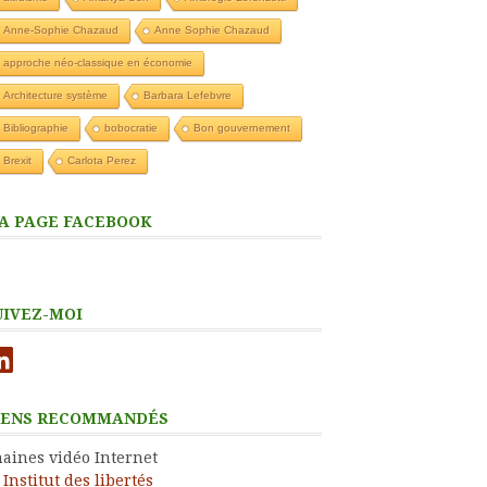
Anne-Sophie Chazaud
Anne Sophie Chazaud
approche néo-classique en économie
Architecture système
Barbara Lefebvre
Bibliographie
bobocratie
Bon gouvernement
Brexit
Carlota Perez
A PAGE FACEBOOK
UIVEZ-MOI
nkedIn
IENS RECOMMANDÉS
aines vidéo Internet
Institut des libertés