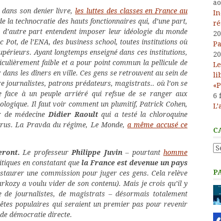
ao
dans son denier livre,
les luttes des classes en France au
In
e la technocratie des hauts fonctionnaires qui, d’une part,
ré
, d’autre part entendent imposer leur idéologie du monde
20
Sc Pot, de l’ENA, des business school, toutes institutions où
Pa
 supérieurs. Ayant longtemps enseigné dans ces institutions,
20
iculièrement faible et a pour point commun la pellicule de
Le
 dans les dîners en ville. Ces gens se retrouvent au sein de
li
e journalistes, patrons prédateurs, magistrats.. où l’on se
«P
e face à un peuple arriéré qui refsue de se ranger aux
6 
logique. Il faut voir comment un plumitif, Patrick Cohen,
L’
ur de médecine
Didier Raoult
qui a testé la chloroquine
irus. La Pravda du régime, Le Monde,
a même accusé ce
C
Ca
eront.
Le professeur
Philippe Juvin
– pourtant
homme
olitiques en constatant que
la France est devenue un pays
P
nstaurer une commission pour juger ces gens. Cela relève
rkozy a voulu vider de son contenu). Mais je crois qu’il y
 de journalistes, de magistrats – désormais totalement
tes populaires qui seraient un premier pas pour revenir
de démocratie directe.