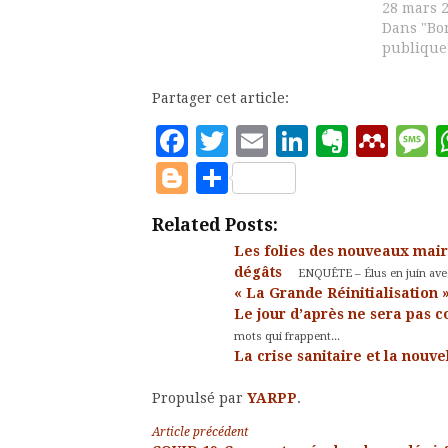
28 mars 
Dans "Bo
publique
Partager cet article:
Facebook
Twitter
Email
LinkedIn
Evern
Men
M
Blogger
Partager
Related Posts:
Les folies des nouveaux maire
dégâts
ENQUÊTE – Élus en juin avec 
« La Grande Réinitialisation
Le jour d’après ne sera pas 
mots qui frappent...
La crise sanitaire et la nouve
Propulsé par
YARPP
.
Lire
Article précédent