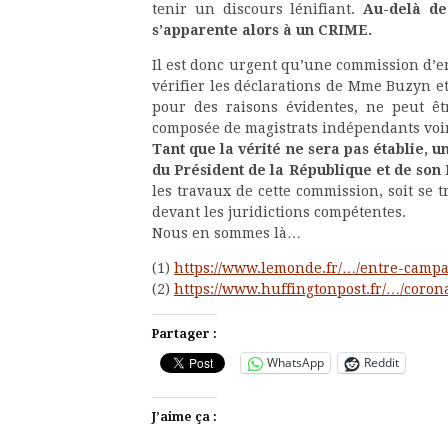
tenir un discours lénifiant.
Au-delà de
s’apparente alors à un CRIME.
Il est donc urgent qu’une commission d’e
vérifier les déclarations de Mme Buzyn et
pour des raisons évidentes, ne peut êtr
composée de magistrats indépendants voire
Tant que la vérité ne sera pas établie, 
du Président de la République et de son
les travaux de cette commission, soit se 
devant les juridictions compétentes.
Nous en sommes là…
(1)
https://www.lemonde.fr/…/entre-camp
(2)
https://www.huffingtonpost.fr/…/coro
Partager :
WhatsApp
Reddit
J’aime ça :