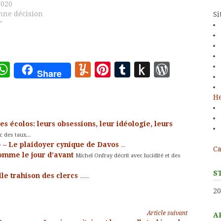
2020
nne décision
Si
"
ote
deley
essage
WhatsApp
Yummly
Pinterest
Tumblr
Push
WordP
Share
to
Kindle
He
s écolos: leurs obsessions, leur idéologie, leurs
des taux...
 » – Le plaidoyer cynique de Davos
...
Ca
comme le jour d’avant
Michel Onfray décrit avec lucidité et des
S
lle trahison des clercs
......
20
Article suivant
A