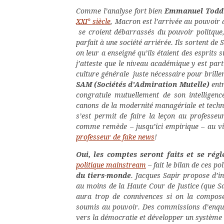
Comme l’analyse fort bien
Emmanuel Todd
XXI° siècle
, Macron est l’arrivée au pouvoir d
se croient débarrassés du pouvoir politque
parfait à une société arriérée. Ils sortent de 
on leur a enseigné qu’ils étaient des esprits
j’atteste que le niveau académique y est part
culture générale juste nécessaire pour briller
SAM (Sociétés d’Admiration Mutelle)
entr
congratule mutuellement de son intelligenc
canons de la modernité managériale et techno
s’est permit de faire la leçon au professe
comme remède – jusqu’ici empirique – au v
professeur de fake news
!
Oui, les comptes seront faits et se régl
politique mainstream
– fait le bilan de ces p
du tiers-monde
. Jacques Sapir propose d’i
au moins de la Haute Cour de Justice (que Sa
aura trop de connivences si on la compose
soumis au pouvoir. Des commissions d’enquê
vers la démocratie et développer un système 