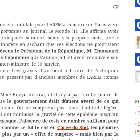
CR
té et candidate pour LAREM à la mairie de Paris vient
portantes au journal Le Monde (1). Elle affirme avoir
municipales seraient, selon ses propres mots, une «
inistère en sachant que ces élections ne pourraient
révenu le Président de la République, M. Emmanuel
de l’épidémie
qui s’annonçait, et avoir renouvelé son
ier-ministre, le 30 janvier.
omme très graves d’un bord à l’autre de l’échiquier
, en passant par d’anciens membres de LAREM comme
Mme Buzyn dit vrai, et il n’y a pas à cette heure de
 que
le gouvernement était dûment averti de ce qui
S
nvier. On ne comprend pas, alors, l’attitude légère,
ui ont minimisé la gravité de cette épidémie jusqu’au
masque, l’absence de tests en nombre suffisant pour
s comme ce fut le cas en
Corée du Sud,
les pénuries
pr
 plus par un « effet de surprise » mais bien par la