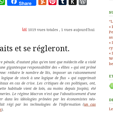
ote
deley
essage
WhatsApp
Yummly
Pinterest
Tumblr
Push
WordP
Share
to
S
Kindle
“L
« 
1019 vues totales
, 1 vues aujourd'hui
Pe
as
« 
its et se régleront.
cy
« 
Wo
e pénale, d’autant plus qu’en tant que médecin elle a violé
be
 une gigantesque responsabilité des « élites » qui ont prôné
enne: réduire le nombre de lits, imposer un raisonnement
E
 logique de stock à une logique de flux » qui supprimait
aux en cas de crise. Les critiques de ces politiques, ont,
tte habitude vient de loin, au moins depuis Jospin), été
âneries. Le régime Macron n’est que l’aboutissement d’une
ner dans les idéologies prônées par les économistes néo-
D
it régi par les technologies de l’information (
un cas
Le
t
).