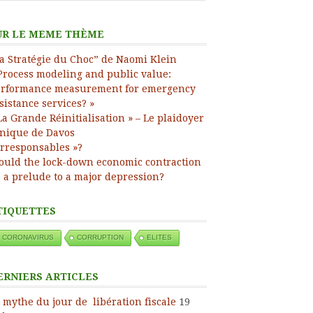
ress
UR LE MEME THÈME
a Stratégie du Choc” de Naomi Klein
Process modeling and public value:
rformance measurement for emergency
sistance services? »
La Grande Réinitialisation » – Le plaidoyer
nique de Davos
Irresponsables »?
uld the lock-down economic contraction
 a prelude to a major depression?
TIQUETTES
CORONAVIRUS
CORRUPTION
ELITES
ERNIERS ARTICLES
 mythe du jour de libération fiscale
19