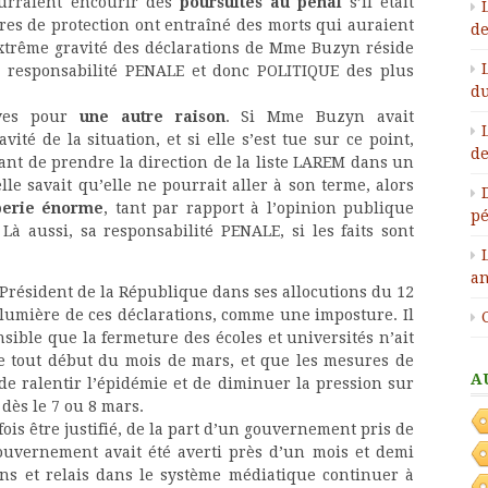
ourraient encourir des
poursuites au pénal
s’il était
res de protection ont entraîné des morts qui auraient
de
xtrême gravité des déclarations de Mme Buzyn réside
a responsabilité PENALE et donc POLITIQUE des plus
du
ves pour
une autre raison
. Si Mme Buzyn avait
vité de la situation, et si elle s’est tue sur ce point,
de
ant de prendre la direction de la liste LAREM dans un
le savait qu’elle ne pourrait aller à son terme, alors
mperie énorme
, tant par rapport à l’opinion publique
pé
Là aussi, sa responsabilité PENALE, si les faits sont
an
Président de la République dans ses allocutions du 12
 lumière de ces déclarations, comme une imposture. Il
ible que la fermeture des écoles et universités n’ait
le tout début du mois de mars, et que les mesures de
A
e ralentir l’épidémie et de diminuer la pression sur
 dès le 7 ou 8 mars.
is être justifié, de la part d’un gouvernement pris de
gouvernement avait été averti près d’un mois et demi
iens et relais dans le système médiatique continuer à