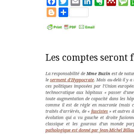
Facebook
Twitter
Email
LinkedIn
Evern
Men
M
Blogger
Partager
Les comptes seront fa
La responsabilité de
Mme Buzin
est de natur
le
serment d’Hyppocrate
. Mais au-delà il y a
ces politiques imposées par l’Union europé
technocratique aux hôpitaux « passer d’une
toute augmentation de capacité dans les hôpit
comme il est de règle en macronie (mais ce
traités d’arrièrés, de «
fascistes
» et autres 
évolution qui a vu gauche et droite fusion
classique et les gourous d’un monde parfa
pathologique est donné par Jean-Michel Billau