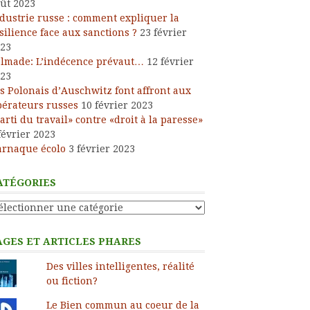
ût 2023
dustrie russe : comment expliquer la
silience face aux sanctions ?
23 février
23
lmade: L’indécence prévaut…
12 février
23
s Polonais d’Auschwitz font affront aux
bérateurs russes
10 février 2023
arti du travail» contre «droit à la paresse»
février 2023
arnaque écolo
3 février 2023
ATÉGORIES
tégories
AGES ET ARTICLES PHARES
Des villes intelligentes, réalité
ou fiction?
Le Bien commun au coeur de la