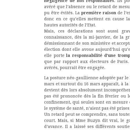
négligence de nos responsables
. Ils p
avéré que l’absence ou le retard de mesu
pu être évités. La
première raison
de l’e
donc en ce qu’elles mettent en cause l
hautes autorités de l’Etat.
Mais, ces déclarations sont aussi gra
connaissance, dès la mi-janvier, de la gra
démissionnant de son ministère et accept
élection dont elle avoue aujourd’hui qu’el
elle porte
la responsabilité d’une tro
que par rapport aux électeurs de Paris. 
avérés, pourrait être engagée.
La posture néo-gaullienne adoptée par le 
mars et surtout du 16 mars apparaît, à la
devient dès lors absolument incompréhens
pas été prononcée dès la fin février ou 
confinement, qui seules sont en mesure d
le système de santé, n’aient pas été prises
Un retard peut se comprendre, sans toutefo
court. Mais, si Mme Buzyn dit vrai, le 
d’avance. Il a laissé ses différents sout