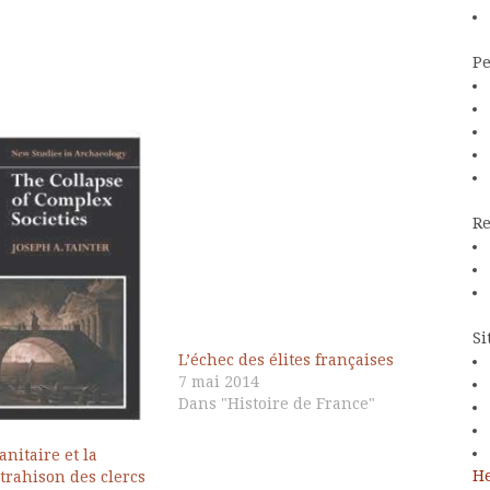
Pe
Re
Si
L’échec des élites françaises
7 mai 2014
Dans "Histoire de France"
anitaire et la
He
trahison des clercs